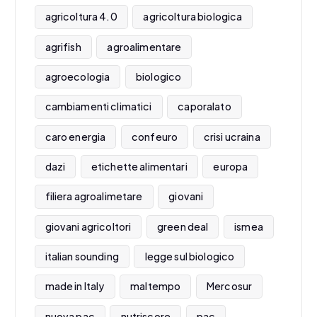
agricoltura 4.0
agricoltura biologica
agrifish
agroalimentare
agroecologia
biologico
cambiamenti climatici
caporalato
caro energia
confeuro
crisi ucraina
dazi
etichette alimentari
europa
filiera agroalimetare
giovani
giovani agricoltori
green deal
ismea
italian sounding
legge sul biologico
made in Italy
maltempo
Mercosur
nuova pac
nutriscore
pac