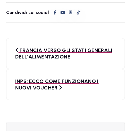
Condividi sui social
N
FRANCIA VERSO GLI STATI GENERALI
a
DELL’ALIMENTAZIONE
v
i
INPS: ECCO COME FUNZIONANO I
NUOVI VOUCHER
g
a
z
i