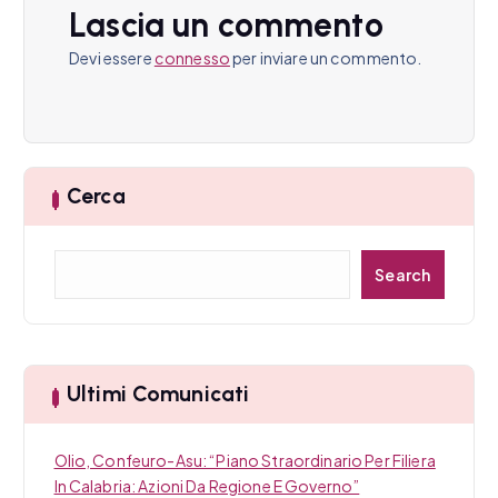
o
Lascia un commento
n
Devi essere
connesso
per inviare un commento.
e
a
r
Cerca
t
C
Search
i
e
r
c
c
a
o
Ultimi Comunicati
l
i
Olio, Confeuro-Asu: “Piano Straordinario Per Filiera
In Calabria: Azioni Da Regione E Governo”