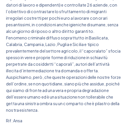
datori di lavoro e dipendenti) e controllate 26 aziende, con
l’obiettivo di contrastare lo sfruttamento di migranti
irregolari costretti per pochi euro a lavorare con orari
pesantissimi, in condizioni anche igieniche disumane, senza
alcun giorno di riposo o altro diritto garantito.
Fenomeno criminale diffuso soprattutto in Basilicata,
Calabria, Campania, Lazio, Puglia e Sicilia e tipico
prevalentemente del settore agricolo, il “caporalato” sfocia
spesso in vere e proprie forme di riduzione in schiavitù
perpetrate da cosiddetti “caporali”, autori dell’attività
illecita d’intermediazione tra domanda e offerta.
Auspichiamo, però, che queste operazioni delle nostre forze
dell’ordine, se non quotidiane, siano più che assidue, poiché
qui siamo di fronte ad una vera e propria degradazione
dell’essere umano ed è una situazione non tollerabile che
getta una sinistra ombra su un comparto che è pilastro della
nostra esistenza.
Rif: Ansa