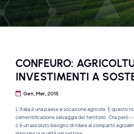
CONFEURO: AGRICOLT
INVESTIMENTI A SOST
Gen, Mer, 2015
L’Italia è una paese a vocazione agricola. E questo no
cementificazione selvaggia del territorio. Ora però –
c’è un assoluto bisogno di ridare al comparto agroalim
rilanciare la qualità nel settore