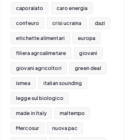
caporalato
caro energia
confeuro
crisi ucraina
dazi
etichette alimentari
europa
filiera agroalimetare
giovani
giovani agricoltori
green deal
ismea
italian sounding
legge sul biologico
made in Italy
maltempo
Mercosur
nuova pac