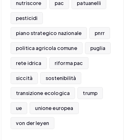
nutriscore
pac
patuanelli
pesticidi
piano strategico nazionale
pnrr
politica agricola comune
puglia
rete idrica
riforma pac
siccità
sostenibilità
transizione ecologica
trump
ue
unione europea
von der leyen