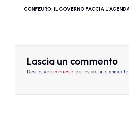
v
CONFEURO: IL GOVERNO FACCIA L'AGEN
i
g
a
z
Lascia un commento
i
Devi essere
connesso
per inviare un commento
o
n
e
a
r