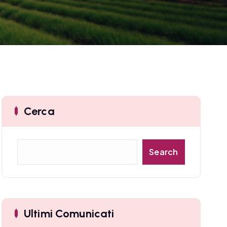
Cerca
C
Search
e
r
c
a
Ultimi Comunicati