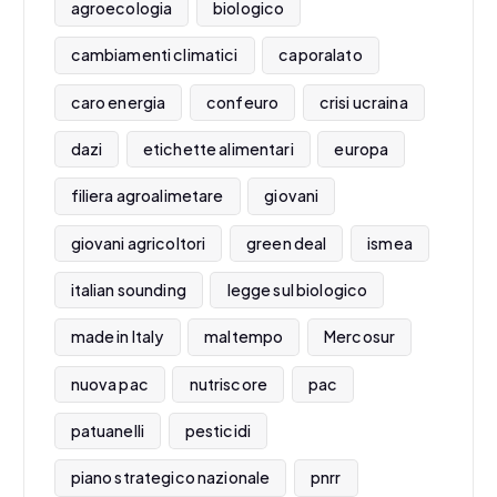
agroecologia
biologico
cambiamenti climatici
caporalato
caro energia
confeuro
crisi ucraina
dazi
etichette alimentari
europa
filiera agroalimetare
giovani
giovani agricoltori
green deal
ismea
italian sounding
legge sul biologico
made in Italy
maltempo
Mercosur
nuova pac
nutriscore
pac
patuanelli
pesticidi
piano strategico nazionale
pnrr