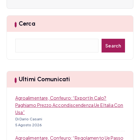
r
t
Cerca
i
C
c
Search
e
r
o
c
l
a
Ultimi Comunicati
i
Agroalimentare, Confeuro: “Export In Calo?
Paghiamo Prezzo Accondiscendenza Ue E Italia Con
Usa”
Di Dario Casani
5 Agosto 2026
Agroalimentare, Confeuro: “Regolamento Ue Passo