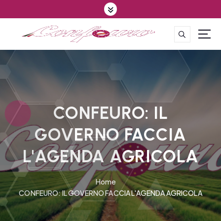
S
k
i
p
CONFEDERAZIONE DEGLI AGRICOLTORI EUROPEI E DEL MONDO
t
o
c
o
n
t
CONFEURO: IL
e
GOVERNO FACCIA
n
t
L'AGENDA AGRICOLA
Home
CONFEURO: IL GOVERNO FACCIA L'AGENDA AGRICOLA