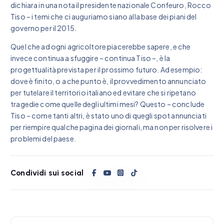
dichiara in una nota il presidente nazionale Confeuro, Rocco
Tiso – i temi che ci auguriamo siano alla base dei piani del
governo per il 2015.
Quel che ad ogni agricoltore piacerebbe sapere, e che
invece continua a sfuggire – continua Tiso –, è la
progettualità prevista per il prossimo futuro. Ad esempio:
dove è finito, o a che punto è, il provvedimento annunciato
per tutelare il territorio italiano ed evitare che si ripetano
tragedie come quelle degli ultimi mesi? Questo – conclude
Tiso – come tanti altri, è stato uno di quegli spot annunciati
per riempire qualche pagina dei giornali, ma non per risolvere i
problemi del paese.
Condividi sui social