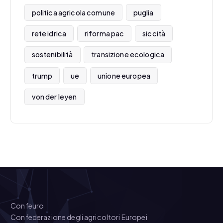
politica agricola comune
puglia
rete idrica
riforma pac
siccità
sostenibilità
transizione ecologica
trump
ue
unione europea
von der leyen
Confeuro
Confederazione degli agricoltori Europei