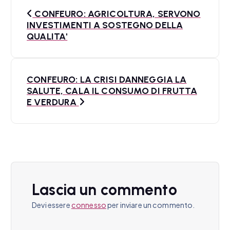
N
CONFEURO: AGRICOLTURA, SERVONO
a
INVESTIMENTI A SOSTEGNO DELLA
QUALITA'
v
i
CONFEURO: LA CRISI DANNEGGIA LA
g
SALUTE, CALA IL CONSUMO DI FRUTTA
a
E VERDURA
z
i
o
n
Lascia un commento
e
Devi essere
connesso
per inviare un commento.
a