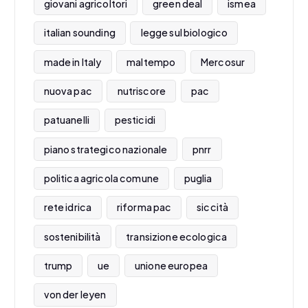
giovani agricoltori
green deal
ismea
italian sounding
legge sul biologico
made in Italy
maltempo
Mercosur
nuova pac
nutriscore
pac
patuanelli
pesticidi
piano strategico nazionale
pnrr
politica agricola comune
puglia
rete idrica
riforma pac
siccità
sostenibilità
transizione ecologica
trump
ue
unione europea
von der leyen