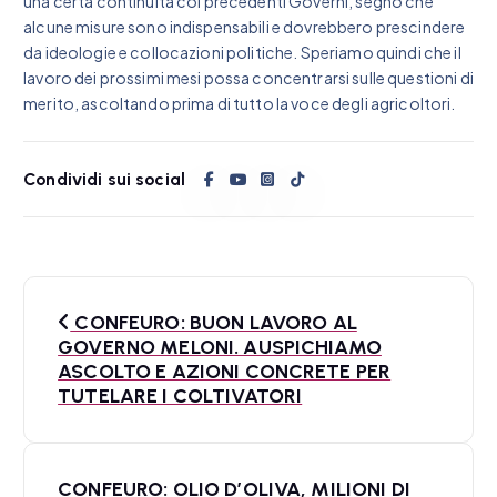
una certa continuità coi precedenti Governi, segno che
alcune misure sono indispensabili e dovrebbero prescindere
da ideologie e collocazioni politiche. Speriamo quindi che il
lavoro dei prossimi mesi possa concentrarsi sulle questioni di
merito, ascoltando prima di tutto la voce degli agricoltori.
Condividi sui social
N
CONFEURO: BUON LAVORO AL
a
GOVERNO MELONI. AUSPICHIAMO
ASCOLTO E AZIONI CONCRETE PER
v
TUTELARE I COLTIVATORI
i
g
CONFEURO: OLIO D’OLIVA, MILIONI DI