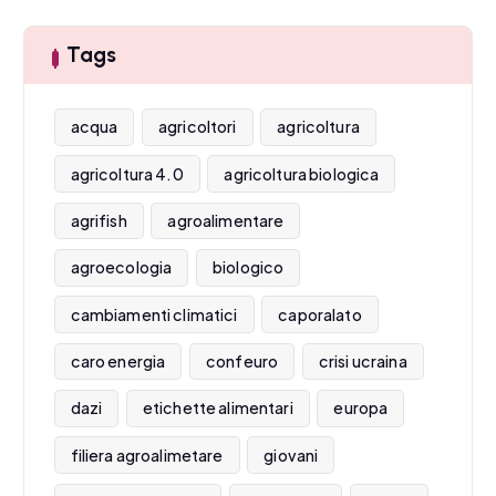
Tags
acqua
agricoltori
agricoltura
agricoltura 4.0
agricoltura biologica
agrifish
agroalimentare
agroecologia
biologico
cambiamenti climatici
caporalato
caro energia
confeuro
crisi ucraina
dazi
etichette alimentari
europa
filiera agroalimetare
giovani