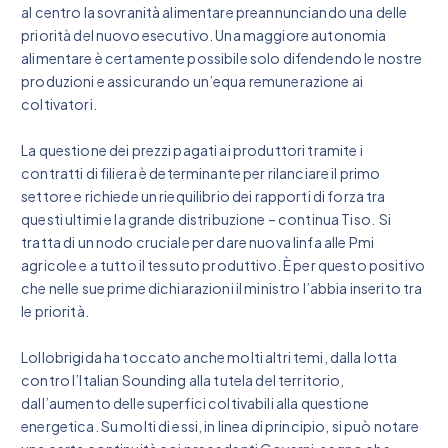
al centro la sovranità alimentare preannunciando una delle
priorità del nuovo esecutivo. Una maggiore autonomia
alimentare è certamente possibile solo difendendo le nostre
produzioni e assicurando un’equa remunerazione ai
coltivatori.
La questione dei prezzi pagati ai produttori tramite i
contratti di filiera è determinante per rilanciare il primo
settore e richiede un riequilibrio dei rapporti di forza tra
questi ultimi e la grande distribuzione – continua Tiso. Si
tratta di un nodo cruciale per dare nuova linfa alle Pmi
agricole e a tutto il tessuto produttivo. È per questo positivo
che nelle sue prime dichiarazioni il ministro l’abbia inserito tra
le priorità.
Lollobrigida ha toccato anche molti altri temi, dalla lotta
contro l’Italian Sounding alla tutela del territorio,
dall’aumento delle superfici coltivabili alla questione
energetica. Su molti di essi, in linea di principio, si può notare