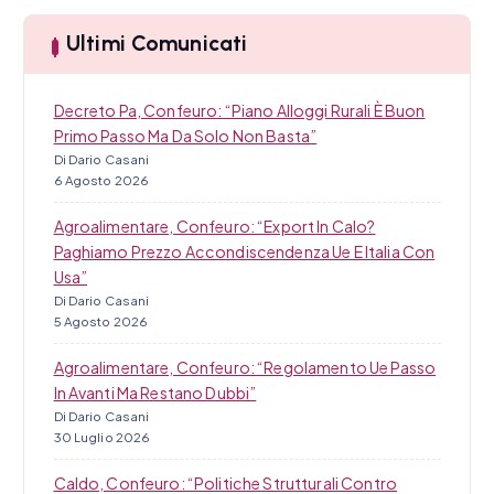
o
a
Ultimi Comunicati
l
i
Decreto Pa, Confeuro: “Piano Alloggi Rurali È Buon
Primo Passo Ma Da Solo Non Basta”
Di Dario Casani
6 Agosto 2026
Agroalimentare, Confeuro: “Export In Calo?
Paghiamo Prezzo Accondiscendenza Ue E Italia Con
Usa”
Di Dario Casani
5 Agosto 2026
Agroalimentare, Confeuro: “Regolamento Ue Passo
In Avanti Ma Restano Dubbi”
Di Dario Casani
30 Luglio 2026
Caldo, Confeuro: “Politiche Strutturali Contro