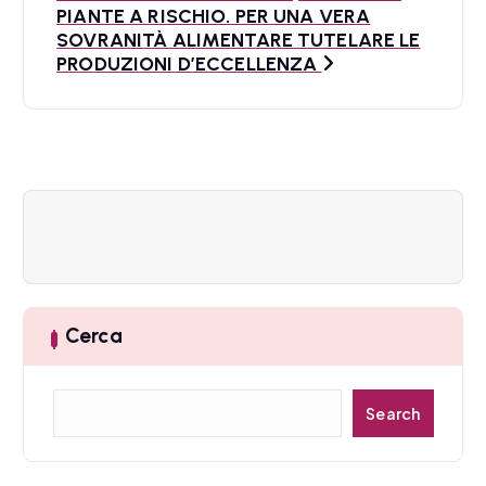
a
PIANTE A RISCHIO. PER UNA VERA
SOVRANITÀ ALIMENTARE TUTELARE LE
z
PRODUZIONI D’ECCELLENZA
i
o
n
e
a
r
Cerca
t
C
i
Search
e
c
r
c