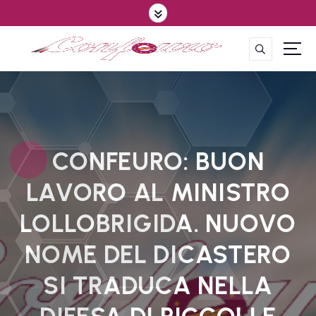
S
k
i
p
CONFEDERAZIONE DEGLI AGRICOLTORI EUROPEI E DEL MONDO
t
o
c
o
n
t
CONFEURO: BUON
e
LAVORO AL MINISTRO
n
t
LOLLOBRIGIDA. NUOVO
NOME DEL DICASTERO
SI TRADUCA NELLA