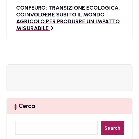
CONFEURO: TRANSIZIONE ECOLOGICA,
g
COINVOLGERE SUBITO IL MONDO
a
AGRICOLO PER PRODURRE UN IMPATTO
MISURABILE
z
i
o
n
e
a
Cerca
r
t
C
Search
e
i
r