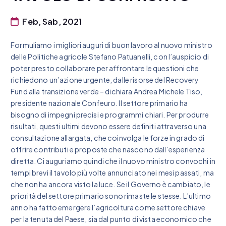
Feb, Sab, 2021
Formuliamo i migliori auguri di buon lavoro al nuovo ministro
delle Politiche agricole Stefano Patuanelli, con l’auspicio di
poter presto collaborare per affrontare le questioni che
richiedono un’azione urgente, dalle risorse del Recovery
Fund alla transizione verde – dichiara Andrea Michele Tiso,
presidente nazionale Confeuro. Il settore primario ha
bisogno di impegni precisi e programmi chiari. Per produrre
risultati, questi ultimi devono essere definiti attraverso una
consultazione allargata, che coinvolga le forze in grado di
offrire contributi e proposte che nascono dall’esperienza
diretta. Ci auguriamo quindi che il nuovo ministro convochi in
tempi brevi il tavolo più volte annunciato nei mesi passati, ma
che non ha ancora visto la luce. Se il Governo è cambiato, le
priorità del settore primario sono rimaste le stesse. L’ultimo
anno ha fatto emergere l’agricoltura come settore chiave
per la tenuta del Paese, sia dal punto di vista economico che