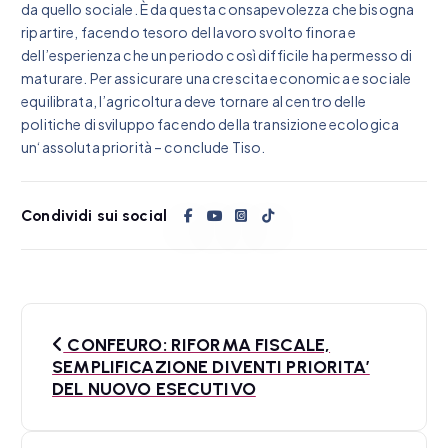
da quello sociale. È da questa consapevolezza che bisogna
ripartire, facendo tesoro del lavoro svolto finora e
dell’esperienza che un periodo così difficile ha permesso di
maturare. Per assicurare una crescita economica e sociale
equilibrata, l’agricoltura deve tornare al centro delle
politiche di sviluppo facendo della transizione ecologica
un‘assoluta priorità – conclude Tiso.
Condividi sui social
N
CONFEURO: RIFORMA FISCALE,
a
SEMPLIFICAZIONE DIVENTI PRIORITA’
DEL NUOVO ESECUTIVO
v
i