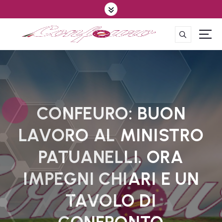
S
k
i
p
CONFEDERAZIONE DEGLI AGRICOLTORI EUROPEI E DEL MONDO
t
o
c
o
n
t
CONFEURO: BUON
e
LAVORO AL MINISTRO
n
t
PATUANELLI. ORA
IMPEGNI CHIARI E UN
TAVOLO DI