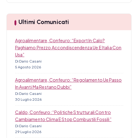
c
c
a
o
Ultimi Comunicati
l
Agroalimentare, Confeuro: “Export In Calo?
i
Paghiamo Prezzo Accondiscendenza Ue E Italia Con
Usa”
Di Dario Casani
5 Agosto 2026
Agroalimentare, Confeuro: “Regolamento Ue Passo
In Avanti Ma Restano Dubbi”
Di Dario Casani
30 Luglio 2026
Caldo, Confeuro: “Politiche Strutturali Contro
Cambiamento Clima E Stop Combustili Fossili”
Di Dario Casani
29 Luglio 2026