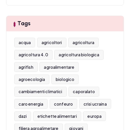
Tags
acqua
agricoltori
agricoltura
agricoltura 4.0
agricoltura biologica
agrifish
agroalimentare
agroecologia
biologico
cambiamenti climatici
caporalato
caro energia
confeuro
crisi ucraina
dazi
etichette alimentari
europa
filiera agroalimetare
giovani