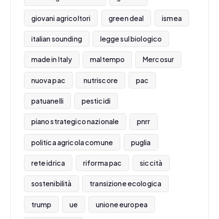
giovani agricoltori
green deal
ismea
italian sounding
legge sul biologico
made in Italy
maltempo
Mercosur
nuova pac
nutriscore
pac
patuanelli
pesticidi
piano strategico nazionale
pnrr
politica agricola comune
puglia
rete idrica
riforma pac
siccità
sostenibilità
transizione ecologica
trump
ue
unione europea