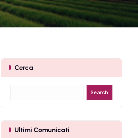
Cerca
C
Search
e
r
c
a
Ultimi Comunicati