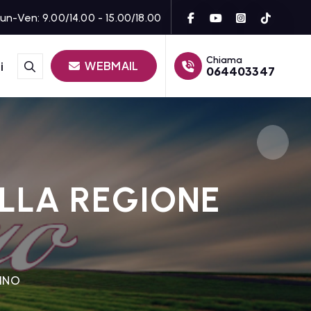
un-Ven: 9.00/14.00 - 15.00/18.00
Chiama
WEBMAIL
i
064403347
LLA REGIONE
TINO