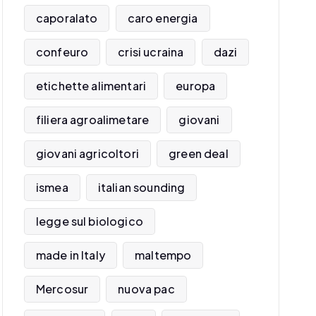
caporalato
caro energia
confeuro
crisi ucraina
dazi
etichette alimentari
europa
filiera agroalimetare
giovani
giovani agricoltori
green deal
ismea
italian sounding
legge sul biologico
made in Italy
maltempo
Mercosur
nuova pac