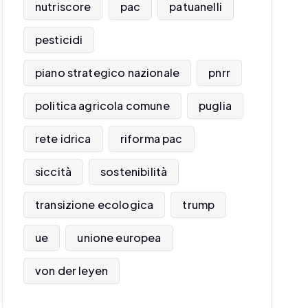
nutriscore
pac
patuanelli
pesticidi
piano strategico nazionale
pnrr
politica agricola comune
puglia
rete idrica
riforma pac
siccità
sostenibilità
transizione ecologica
trump
ue
unione europea
von der leyen