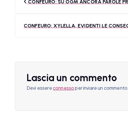
CONFEURO: SU OGM ANCORA PAROLE PR
a
v
CONFEURO: XYLELLA, EVIDENTI LE CONS
i
g
a
z
Lascia un commento
i
Devi essere
connesso
per inviare un commento
o
n
e