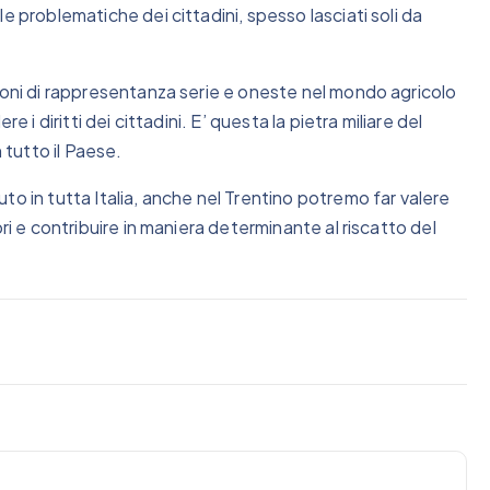
e problematiche dei cittadini, spesso lasciati soli da
ioni di rappresentanza serie e oneste nel mondo agricolo
 i diritti dei cittadini. E’ questa la pietra miliare del
 tutto il Paese.
to in tutta Italia, anche nel Trentino potremo far valere
ri e contribuire in maniera determinante al riscatto del