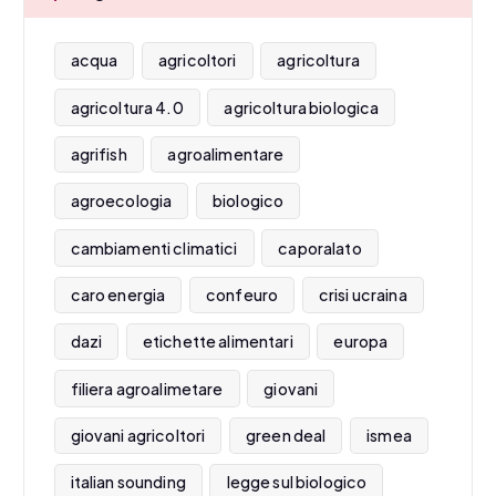
acqua
agricoltori
agricoltura
agricoltura 4.0
agricoltura biologica
agrifish
agroalimentare
agroecologia
biologico
cambiamenti climatici
caporalato
caro energia
confeuro
crisi ucraina
dazi
etichette alimentari
europa
filiera agroalimetare
giovani
giovani agricoltori
green deal
ismea
italian sounding
legge sul biologico