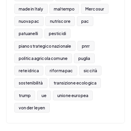
made in Italy
maltempo
Mercosur
nuova pac
nutriscore
pac
patuanelli
pesticidi
piano strategico nazionale
pnrr
politica agricola comune
puglia
rete idrica
riforma pac
siccità
sostenibilità
transizione ecologica
trump
ue
unione europea
von der leyen