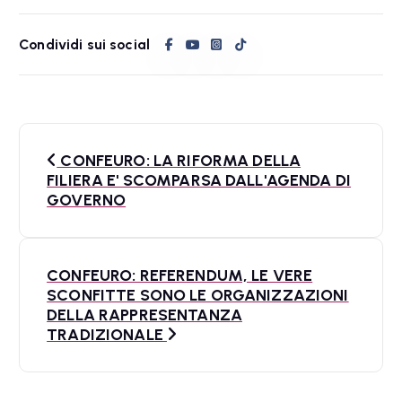
Condividi sui social
N
CONFEURO: LA RIFORMA DELLA
a
FILIERA E' SCOMPARSA DALL'AGENDA DI
GOVERNO
v
i
CONFEURO: REFERENDUM, LE VERE
g
SCONFITTE SONO LE ORGANIZZAZIONI
a
DELLA RAPPRESENTANZA
TRADIZIONALE
z
i