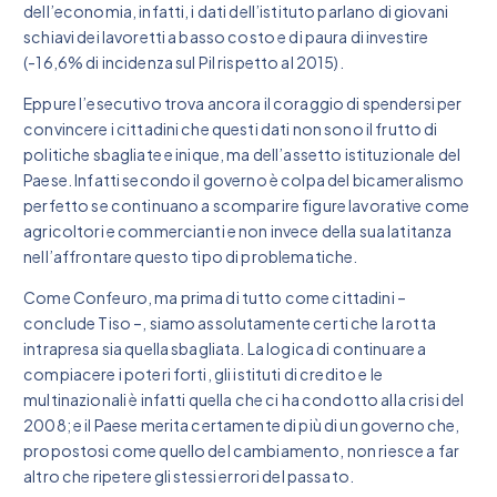
dell’economia, infatti, i dati dell’istituto parlano di giovani
schiavi dei lavoretti a basso costo e di paura di investire
(-16,6% di incidenza sul Pil rispetto al 2015).
Eppure l’esecutivo trova ancora il coraggio di spendersi per
convincere i cittadini che questi dati non sono il frutto di
politiche sbagliate e inique, ma dell’assetto istituzionale del
Paese. Infatti secondo il governo è colpa del bicameralismo
perfetto se continuano a scomparire figure lavorative come
agricoltori e commercianti e non invece della sua latitanza
nell’affrontare questo tipo di problematiche.
Come Confeuro, ma prima di tutto come cittadini –
conclude Tiso –, siamo assolutamente certi che la rotta
intrapresa sia quella sbagliata. La logica di continuare a
compiacere i poteri forti, gli istituti di credito e le
multinazionali è infatti quella che ci ha condotto alla crisi del
2008; e il Paese merita certamente di più di un governo che,
propostosi come quello del cambiamento, non riesce a far
altro che ripetere gli stessi errori del passato.