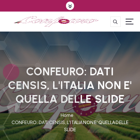
S
k
i
p
CONFEDERAZIONE DEGLI AGRICOLTORI EUROPEI E DEL MONDO
t
o
c
o
n
t
CONFEURO: DATI
e
CENSIS, L'ITALIA NON E'
n
t
QUELLA DELLE SLIDE
Home
CONFEURO: DATI CENSIS, L'ITALIA NON E' QUELLA DELLE
SLIDE