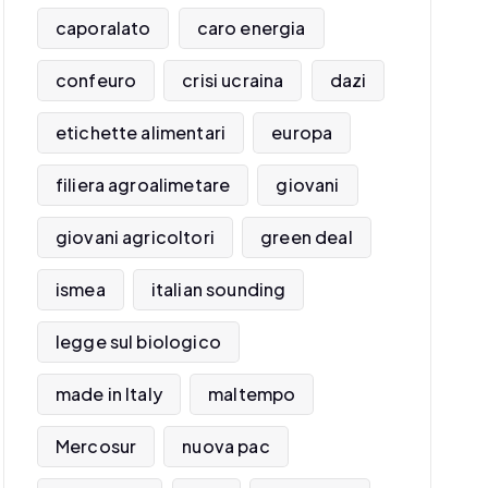
caporalato
caro energia
confeuro
crisi ucraina
dazi
etichette alimentari
europa
filiera agroalimetare
giovani
giovani agricoltori
green deal
ismea
italian sounding
legge sul biologico
made in Italy
maltempo
Mercosur
nuova pac