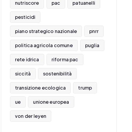
nutriscore
pac
patuanelli
pesticidi
piano strategico nazionale
pnrr
politica agricola comune
puglia
rete idrica
riforma pac
siccità
sostenibilità
transizione ecologica
trump
ue
unione europea
von der leyen