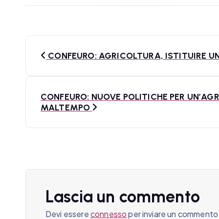
N
CONFEURO: AGRICOLTURA, ISTITUIRE UN
a
v
CONFEURO: NUOVE POLITICHE PER UN’AG
i
MALTEMPO
g
a
z
i
Lascia un commento
o
Devi essere
connesso
per inviare un commento