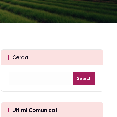
Cerca
C
Search
e
r
c
a
Ultimi Comunicati