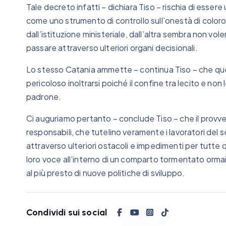
Tale decreto infatti – dichiara Tiso – rischia di esse
come uno strumento di controllo sull’onestà di coloro
dall’istituzione ministeriale, dall’altra sembra non vol
passare attraverso ulteriori organi decisionali.
Lo stesso Catania ammette – continua Tiso – che quell
pericoloso inoltrarsi poiché il confine tra lecito e non 
padrone.
Ci auguriamo pertanto – conclude Tiso – che il prov
responsabili, che tutelino veramente i lavoratori del 
attraverso ulteriori ostacoli e impedimenti per tutte 
loro voce all’interno di un comparto tormentato orma
al più presto di nuove politiche di sviluppo.
Condividi sui social