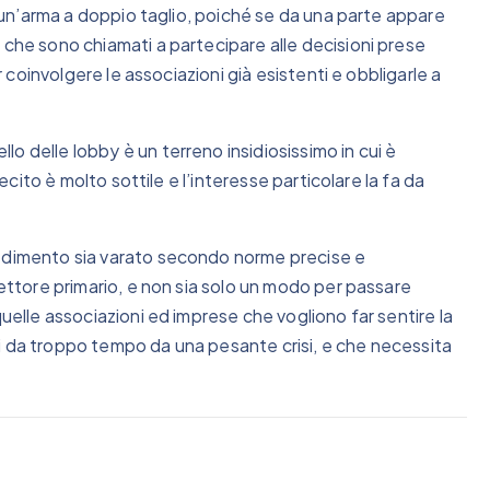
re un’arma a doppio taglio, poiché se da una parte appare
 che sono chiamati a partecipare alle decisioni prese
er coinvolgere le associazioni già esistenti e obbligarle a
o delle lobby è un terreno insidiosissimo in cui è
lecito è molto sottile e l’interesse particolare la fa da
vedimento sia varato secondo norme precise e
settore primario, e non sia solo un modo per passare
quelle associazioni ed imprese che vogliono far sentire la
i da troppo tempo da una pesante crisi, e che necessita