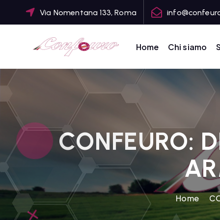
S
Via Nomentana 133, Roma
info@confeuro
k
i
p
Home
Chi siamo
S
t
CONFEDERAZIONE DEGLI AGRICOLTORI EUROPEI E DEL MONDO
o
c
o
n
t
CONFEURO: D
e
n
AR
t
Home
CO