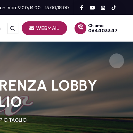
un-Ven: 9.00/14.00 - 15.00/18.00
Chiama
WEBMAIL
i
064403347
ARENZA LOBBY
LIO
PIO TAGLIO