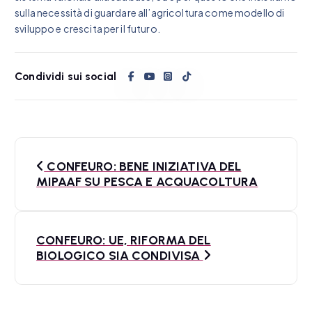
sulla necessità di guardare all’agricoltura come modello di
sviluppo e crescita per il futuro.
Condividi sui social
N
CONFEURO: BENE INIZIATIVA DEL
a
MIPAAF SU PESCA E ACQUACOLTURA
v
i
CONFEURO: UE, RIFORMA DEL
BIOLOGICO SIA CONDIVISA
g
a