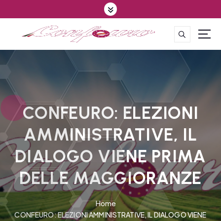
S
k
i
p
CONFEDERAZIONE DEGLI AGRICOLTORI EUROPEI E DEL MONDO
t
o
c
o
n
t
CONFEURO: ELEZIONI
e
AMMINISTRATIVE, IL
n
t
DIALOGO VIENE PRIMA
DELLE MAGGIORANZE
Home
CONFEURO: ELEZIONI AMMINISTRATIVE, IL DIALOGO VIENE