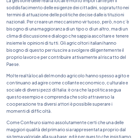
La gestione delle realtà locali è molto importante per il
soddisfacimento delle esigenze dei cittadini, sopratutto nei
termini di attuazione delle politiche decise dalle istituzioni
nazionali. Per creare un meccanismo virtuoso, però, non c’è
bisogno di una maggioranza di un tipo o di un altro, ma di un
clima di discussione e dialogo che sappia ascoltare e tenere
insieme le opinioni di tutti. Gli agricoltori italiani hanno
bisogno di questo per riuscire a svolgere diligentemente il
proprio lavoro e per contribuire attivamente al riscatto del
Paese.
Molte realtà locali del mondo agricolo hanno spesso agito e
continuano ad agire come collante economico, culturale e
sociale di diversi pezzi di Italia: è ora che la politica segua
questo esempio e comprenda che solo attraverso la
cooperazione tra diversi attori è possibile superare i
momenti di difficoltà.
Come Confeuro siamo assolutamente certi che una delle
maggiori qualità del primario sia rappresentata proprio dal
sistema valoriale alla sua base; ed è per questo che insistiamo