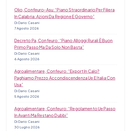
i
Olio, Confeuro-Asu: “Piano Straordinario Per Filiera
In Calabria: Azioni Da Regione E Governo”
Di Dario Casani
7 Agosto 2026
Decreto Pa, Confeuro: “Piano Alloggi Rurali È Buon
Primo Passo Ma Da Solo Non Basta”
Di Dario Casani
6 Agosto 2026
Agroalimentare, Confeuro: “Export In Calo?
Paghiamo Prezzo Accondiscendenza Ue E Italia Con
Usa”
Di Dario Casani
5 Agosto 2026
Agroalimentare, Confeuro: “Regolamento Ue Passo
In Avanti Ma Restano Dubbi”
Di Dario Casani
30 Luglio 2026