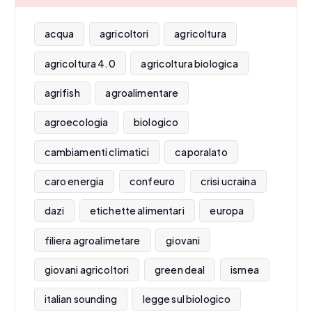
acqua
agricoltori
agricoltura
agricoltura 4.0
agricoltura biologica
agrifish
agroalimentare
agroecologia
biologico
cambiamenti climatici
caporalato
caro energia
confeuro
crisi ucraina
dazi
etichette alimentari
europa
filiera agroalimetare
giovani
giovani agricoltori
green deal
ismea
italian sounding
legge sul biologico