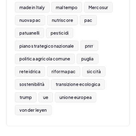
made in Italy
maltempo
Mercosur
nuova pac
nutriscore
pac
patuanelli
pesticidi
piano strategico nazionale
pnrr
politica agricola comune
puglia
rete idrica
riforma pac
siccità
sostenibilità
transizione ecologica
trump
ue
unione europea
von der leyen