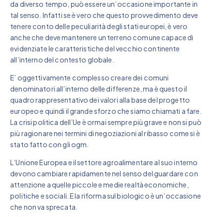
da diverso tempo, può essere un’occasione importante in
tal senso. Infatti se è vero che questo provvedimento deve
tenere conto delle peculiarità degli stati europei, è vero
anche che deve mantenere un terreno comune capace di
evidenziate le caratteristiche del vecchio continente
all’interno del contesto globale.
E’ oggettivamente complesso creare dei comuni
denominatori all’interno delle differenze, ma è questo il
quadro rappresentativo dei valori alla base del progetto
europeo e quindi il grande sforzo che siamo chiamati a fare.
La crisi politica dell’Ue è ormai sempre più grave e non si può
più ragionare nei termini di negoziazioni al ribasso come si è
stato fatto con gli ogm.
L’Unione Europea e il settore agroalimentare al suo interno
devono cambiare rapidamente nel senso del guardare con
attenzione a quelle piccole e medie realtà economiche,
politiche e sociali. E la riforma sul biologico è un’occasione
che non va sprecata.