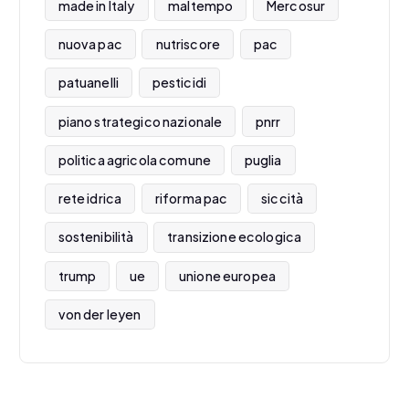
made in Italy
maltempo
Mercosur
nuova pac
nutriscore
pac
patuanelli
pesticidi
piano strategico nazionale
pnrr
politica agricola comune
puglia
rete idrica
riforma pac
siccità
sostenibilità
transizione ecologica
trump
ue
unione europea
von der leyen