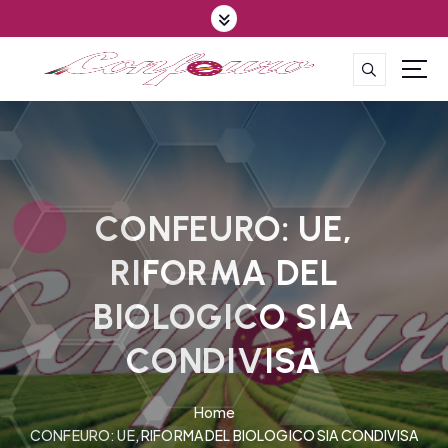
S
k
i
p
CONFEDERAZIONE DEGLI AGRICOLTORI EUROPEI E DEL MONDO
t
o
c
o
n
t
CONFEURO: UE,
e
RIFORMA DEL
n
t
BIOLOGICO SIA
CONDIVISA
Home
CONFEURO: UE, RIFORMA DEL BIOLOGICO SIA CONDIVISA