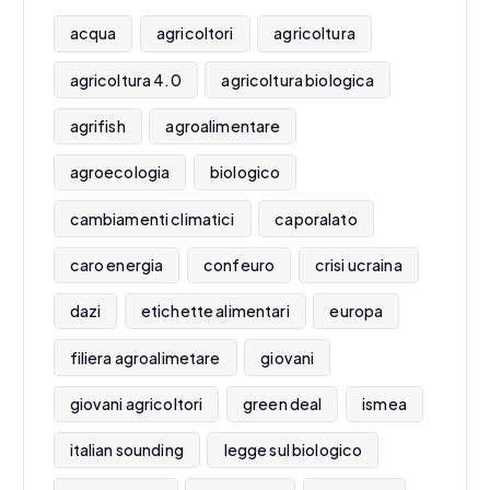
acqua
agricoltori
agricoltura
agricoltura 4.0
agricoltura biologica
agrifish
agroalimentare
agroecologia
biologico
cambiamenti climatici
caporalato
caro energia
confeuro
crisi ucraina
dazi
etichette alimentari
europa
filiera agroalimetare
giovani
giovani agricoltori
green deal
ismea
italian sounding
legge sul biologico