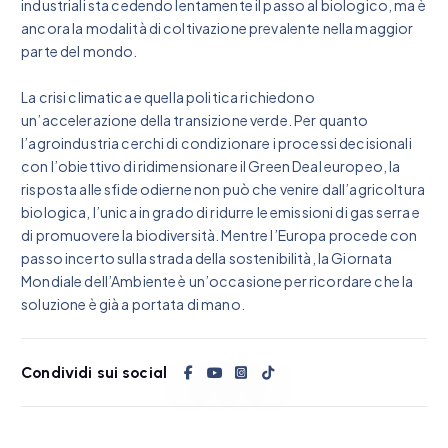
industriali sta cedendo lentamente il passo al biologico, ma è
ancora la modalità di coltivazione prevalente nella maggior
parte del mondo.
La crisi climatica e quella politica richiedono
un’accelerazione della transizione verde. Per quanto
l’agroindustria cerchi di condizionare i processi decisionali
con l’obiettivo di ridimensionare il Green Deal europeo, la
risposta alle sfide odierne non può che venire dall’agricoltura
biologica, l’unica in grado di ridurre le emissioni di gas serra e
di promuovere la biodiversità. Mentre l’Europa procede con
passo incerto sulla strada della sostenibilità, la Giornata
Mondiale dell’Ambiente è un’occasione per ricordare che la
soluzione è già a portata di mano.
Condividi sui social