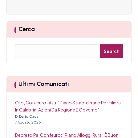
a
r
Cerca
t
i
C
Search
c
e
r
o
c
a
l
Ultimi Comunicati
i
Olio, Confeuro-Asu: “Piano Straordinario Per Filiera
In Calabria: Azioni Da Regione E Governo”
Di Dario Casani
7 Agosto 2026
Decreto Pa, Confeuro: “Piano Alloggi Rurali È Buon