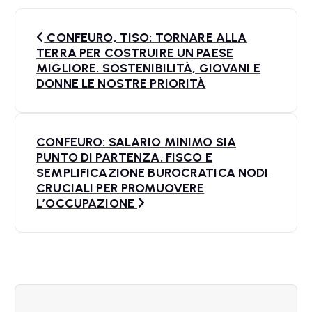
N
CONFEURO, TISO: TORNARE ALLA
a
TERRA PER COSTRUIRE UN PAESE
MIGLIORE. SOSTENIBILITÀ, GIOVANI E
v
DONNE LE NOSTRE PRIORITÀ
i
g
CONFEURO: SALARIO MINIMO SIA
a
PUNTO DI PARTENZA. FISCO E
SEMPLIFICAZIONE BUROCRATICA NODI
z
CRUCIALI PER PROMUOVERE
L’OCCUPAZIONE
i
o
n
e