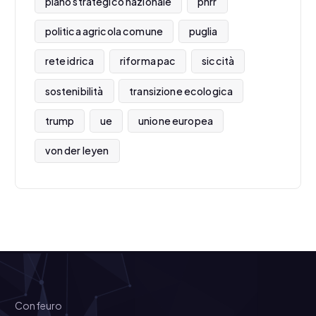
piano strategico nazionale
pnrr
politica agricola comune
puglia
rete idrica
riforma pac
siccità
sostenibilità
transizione ecologica
trump
ue
unione europea
von der leyen
Confeuro