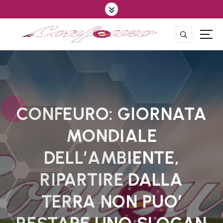
S
k
i
p
CONFEDERAZIONE DEGLI AGRICOLTORI EUROPEI E DEL MONDO
t
o
c
o
n
t
CONFEURO: GIORNATA
e
MONDIALE
n
t
DELL’AMBIENTE,
RIPARTIRE DALLA
TERRA NON PUO’