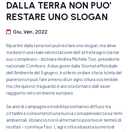
DALLA TERRA NON PUO’
RESTARE UNO SLOGAN
Giu, Ven, 2022
Ripartire dalla terra non può restare uno slogan, ma deve
tradursi in una reale valorizzazione dell’attività agricola nel
suo complesso – dichiara Andrea Michele Tiso, presidente
nazionale Confeuro. A due giorni dalla Giornata Mondiale
dell’Ambiente del 5 giugno, è utile ricordare che la tutela del
pianeta non può fare a meno di un’agricoltura sostenibile,
ma che questo traguardo è ancora lontano dall’esser
raggiunto nel continente europeo.
Se anni di campagne e mobilitazioni hanno diffuso tra
cittadini e consumatori una nuova consapevolezza sui temi
ambientali, il bilancio non è altrettanto positivo in termini di
risultati – continua Tiso. L’agricoltura basata su metodi