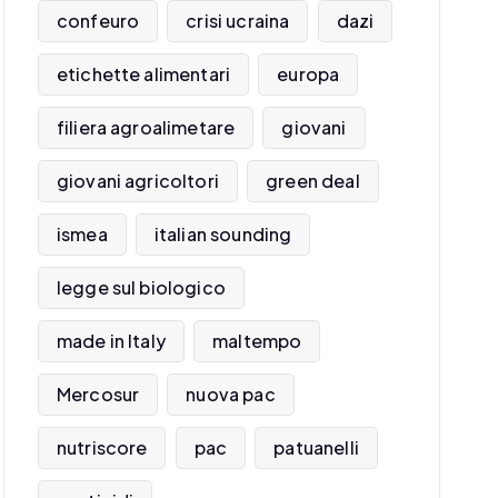
confeuro
crisi ucraina
dazi
etichette alimentari
europa
filiera agroalimetare
giovani
giovani agricoltori
green deal
ismea
italian sounding
legge sul biologico
made in Italy
maltempo
Mercosur
nuova pac
nutriscore
pac
patuanelli