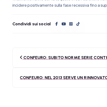
incidere positivamente sulla fase recessiva fino a sup
Condividi sui social
N
CONFEURO: SUBITO NORME SERIE CONT
a
v
CONFEURO: NEL 2013 SERVE UN RINNOVAT
i
g
a