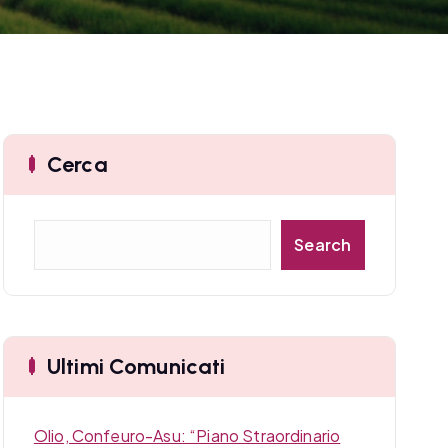
Cerca
C
Search
e
r
c
a
Ultimi Comunicati
Olio, Confeuro-Asu: “Piano Straordinario