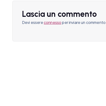
z
Lascia un commento
i
Devi essere
connesso
per inviare un commento
o
n
e
a
r
t
i
c