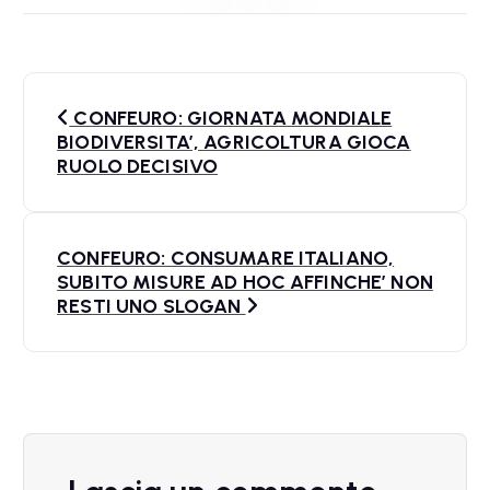
N
CONFEURO: GIORNATA MONDIALE
a
BIODIVERSITA’, AGRICOLTURA GIOCA
RUOLO DECISIVO
v
i
CONFEURO: CONSUMARE ITALIANO,
g
SUBITO MISURE AD HOC AFFINCHE’ NON
a
RESTI UNO SLOGAN
z
i
o
n