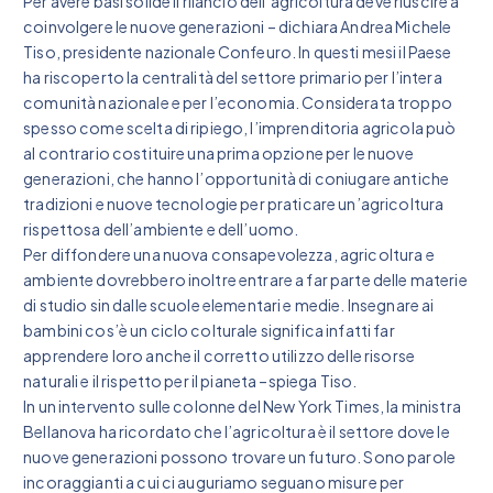
Per avere basi solide il rilancio dell’agricoltura deve riuscire a
coinvolgere le nuove generazioni – dichiara Andrea Michele
Tiso, presidente nazionale Confeuro. In questi mesi il Paese
ha riscoperto la centralità del settore primario per l’intera
comunità nazionale e per l’economia. Considerata troppo
spesso come scelta di ripiego, l’imprenditoria agricola può
al contrario costituire una prima opzione per le nuove
generazioni, che hanno l’opportunità di coniugare antiche
tradizioni e nuove tecnologie per praticare un’agricoltura
rispettosa dell’ambiente e dell’uomo.
Per diffondere una nuova consapevolezza, agricoltura e
ambiente dovrebbero inoltre entrare a far parte delle materie
di studio sin dalle scuole elementari e medie. Insegnare ai
bambini cos’è un ciclo colturale significa infatti far
apprendere loro anche il corretto utilizzo delle risorse
naturali e il rispetto per il pianeta –spiega Tiso.
In un intervento sulle colonne del New York Times, la ministra
Bellanova ha ricordato che l’agricoltura è il settore dove le
nuove generazioni possono trovare un futuro. Sono parole
incoraggianti a cui ci auguriamo seguano misure per