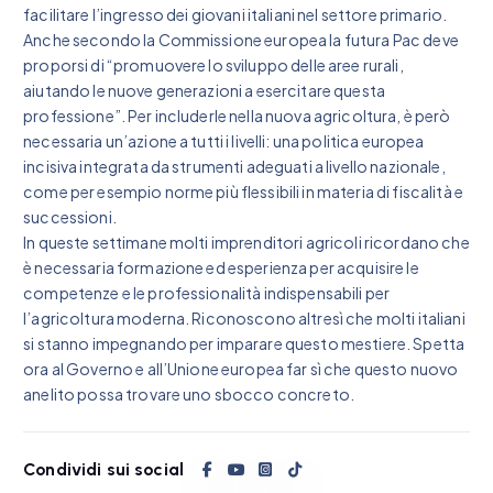
facilitare l’ingresso dei giovani italiani nel settore primario.
Anche secondo la Commissione europea la futura Pac deve
proporsi di “promuovere lo sviluppo delle aree rurali,
aiutando le nuove generazioni a esercitare questa
professione”. Per includerle nella nuova agricoltura, è però
necessaria un’azione a tutti i livelli: una politica europea
incisiva integrata da strumenti adeguati a livello nazionale,
come per esempio norme più flessibili in materia di fiscalità e
successioni.
In queste settimane molti imprenditori agricoli ricordano che
è necessaria formazione ed esperienza per acquisire le
competenze e le professionalità indispensabili per
l’agricoltura moderna. Riconoscono altresì che molti italiani
si stanno impegnando per imparare questo mestiere. Spetta
ora al Governo e all’Unione europea far sì che questo nuovo
anelito possa trovare uno sbocco concreto.
Condividi sui social