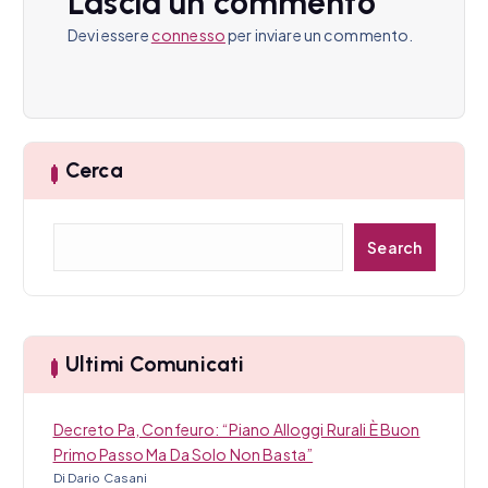
Lascia un commento
e
Devi essere
connesso
per inviare un commento.
a
r
t
Cerca
i
C
c
Search
e
r
o
c
l
a
Ultimi Comunicati
i
Decreto Pa, Confeuro: “Piano Alloggi Rurali È Buon
Primo Passo Ma Da Solo Non Basta”
Di Dario Casani