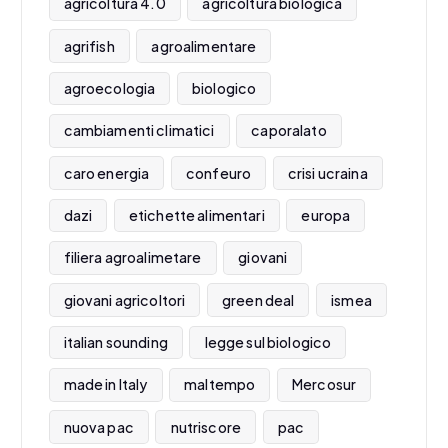
agricoltura 4.0
agricoltura biologica
agrifish
agroalimentare
agroecologia
biologico
cambiamenti climatici
caporalato
caro energia
confeuro
crisi ucraina
dazi
etichette alimentari
europa
filiera agroalimetare
giovani
giovani agricoltori
green deal
ismea
italian sounding
legge sul biologico
made in Italy
maltempo
Mercosur
nuova pac
nutriscore
pac