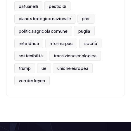
patuanelli
pesticidi
piano strategico nazionale
pnrr
politica agricola comune
puglia
rete idrica
riforma pac
siccità
sostenibilità
transizione ecologica
trump
ue
unione europea
von der leyen