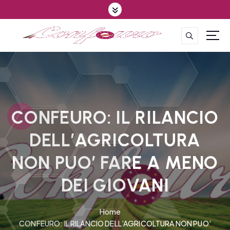
S
k
i
p
CONFEDERAZIONE DEGLI AGRICOLTORI EUROPEI E DEL MONDO
t
o
c
o
n
t
CONFEURO: IL RILANCIO
e
DELL’AGRICOLTURA
n
t
NON PUO’ FARE A MENO
DEI GIOVANI
Home
CONFEURO: IL RILANCIO DELL’AGRICOLTURA NON PUO’