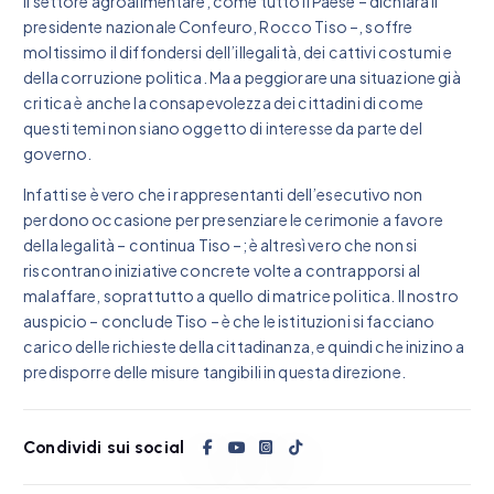
Il settore agroalimentare, come tutto il Paese – dichiara il
presidente nazionale Confeuro, Rocco Tiso –, soffre
moltissimo il diffondersi dell’illegalità, dei cattivi costumi e
della corruzione politica. Ma a peggiorare una situazione già
critica è anche la consapevolezza dei cittadini di come
questi temi non siano oggetto di interesse da parte del
governo.
Infatti se è vero che i rappresentanti dell’esecutivo non
perdono occasione per presenziare le cerimonie a favore
della legalità – continua Tiso –; è altresì vero che non si
riscontrano iniziative concrete volte a contrapporsi al
malaffare, soprattutto a quello di matrice politica. Il nostro
auspicio – conclude Tiso – è che le istituzioni si facciano
carico delle richieste della cittadinanza, e quindi che inizino a
predisporre delle misure tangibili in questa direzione.
Condividi sui social