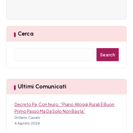
e
a
r
Cerca
t
i
C
Search
e
c
r
c
o
a
l
Ultimi Comunicati
i
Decreto Pa, Confeuro: “Piano Alloggi Rurali È Buon
Primo Passo Ma Da Solo Non Basta”
Di Dario Casani
6 Agosto 2026