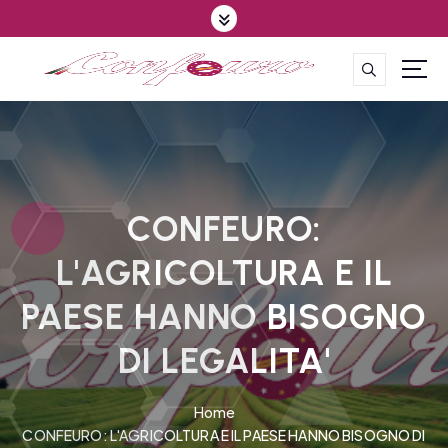
S
k
i
p
CONFEDERAZIONE DEGLI AGRICOLTORI EUROPEI E DEL MONDO
t
o
c
o
n
t
CONFEURO:
e
L'AGRICOLTURA E IL
n
t
PAESE HANNO BISOGNO
DI LEGALITA'
Home
CONFEURO: L'AGRICOLTURA E IL PAESE HANNO BISOGNO DI