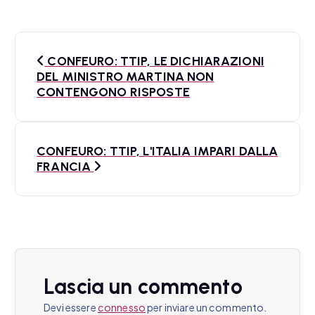
N
CONFEURO: TTIP, LE DICHIARAZIONI
a
DEL MINISTRO MARTINA NON
CONTENGONO RISPOSTE
v
i
CONFEURO: TTIP, L'ITALIA IMPARI DALLA
g
FRANCIA
a
z
i
o
Lascia un commento
n
Devi essere
connesso
per inviare un commento.