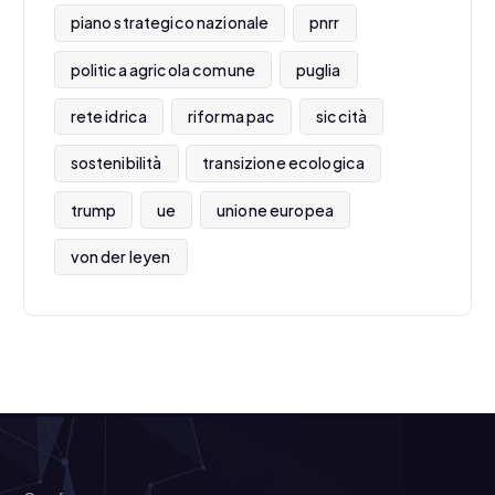
piano strategico nazionale
pnrr
politica agricola comune
puglia
rete idrica
riforma pac
siccità
sostenibilità
transizione ecologica
trump
ue
unione europea
von der leyen