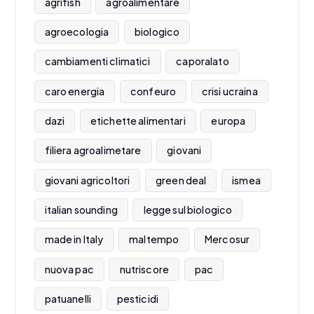
agrifish
agroalimentare
agroecologia
biologico
cambiamenti climatici
caporalato
caro energia
confeuro
crisi ucraina
dazi
etichette alimentari
europa
filiera agroalimetare
giovani
giovani agricoltori
green deal
ismea
italian sounding
legge sul biologico
made in Italy
maltempo
Mercosur
nuova pac
nutriscore
pac
patuanelli
pesticidi