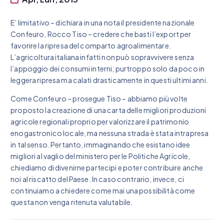
E’ limitativo – dichiara in una nota il presidente nazionale
Confeuro, Rocco Tiso – credere che basti l’export per
favorire la ripresa del comparto agroalimentare.
L’agricoltura italiana infatti non può sopravvivere senza
l’appoggio dei consumi interni; purtroppo solo da poco in
leggera ripresa ma calati drasticamente in questi ultimi anni.
Come Confeuro – prosegue Tiso – abbiamo più volte
proposto la creazione di una carta delle migliori produzioni
agricole regionali proprio per valorizzare il patrimonio
enogastronico locale, ma nessuna strada è stata intrapresa
in tal senso. Pertanto, immaginando che esistano idee
migliori al vaglio del ministero per le Politiche Agricole,
chiediamo di divenirne partecipi e poter contribuire anche
noi al riscatto del Paese. In caso contrario, invece, ci
continuiamo a chiedere come mai una possibilità come
questa non venga ritenuta valutabile.