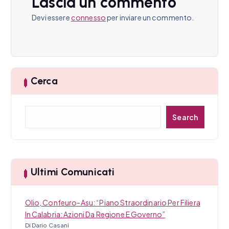
o
Lascia un commento
n
Devi essere
connesso
per inviare un commento.
e
a
r
Cerca
t
C
Search
i
e
r
c
c
a
o
Ultimi Comunicati
l
i
Olio, Confeuro-Asu: “Piano Straordinario Per Filiera
In Calabria: Azioni Da Regione E Governo”
Di Dario Casani