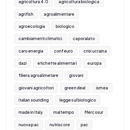
agricoltura 4.0
agricoltura biologica
agrifish
agroalimentare
agroecologia
biologico
cambiamenti climatici
caporalato
caro energia
confeuro
crisi ucraina
dazi
etichette alimentari
europa
filiera agroalimetare
giovani
giovani agricoltori
green deal
ismea
italian sounding
legge sul biologico
made in Italy
maltempo
Mercosur
nuova pac
nutriscore
pac