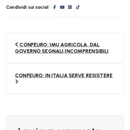
Condividi sui social
N
CONFEURO: IMU AGRICOLA, DAL
a
GOVERNO SEGNALI INCOMPRENSIBILI
v
i
CONFEURO: IN ITALIA SERVE RESISTERE
g
a
z
i