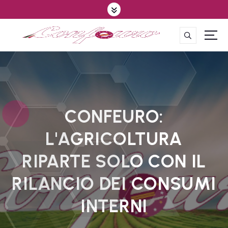
S
k
i
p
CONFEDERAZIONE DEGLI AGRICOLTORI EUROPEI E DEL MONDO
t
o
c
o
n
t
CONFEURO:
e
L'AGRICOLTURA
n
t
RIPARTE SOLO CON IL
RILANCIO DEI CONSUMI
INTERNI