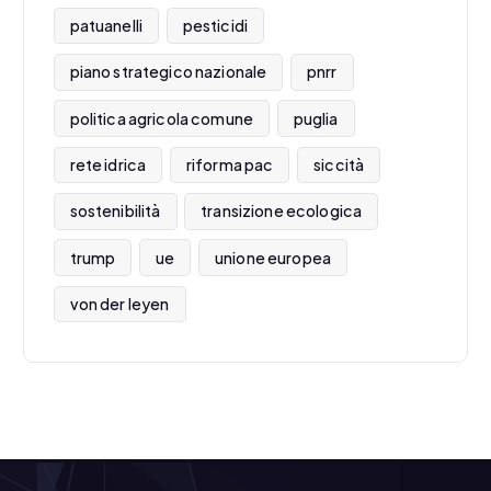
patuanelli
pesticidi
piano strategico nazionale
pnrr
politica agricola comune
puglia
rete idrica
riforma pac
siccità
sostenibilità
transizione ecologica
trump
ue
unione europea
von der leyen