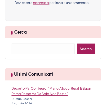
e
Devi essere
connesso
per inviare un commento.
a
r
t
Cerca
i
C
c
Search
e
r
o
c
l
a
Ultimi Comunicati
i
Decreto Pa, Confeuro: “Piano Alloggi Rurali È Buon
Primo Passo Ma Da Solo Non Basta”
Di Dario Casani
6 Agosto 2026