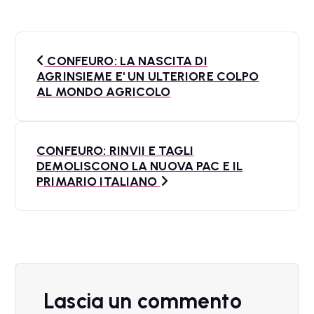
N
CONFEURO: LA NASCITA DI
a
AGRINSIEME E' UN ULTERIORE COLPO
AL MONDO AGRICOLO
v
i
CONFEURO: RINVII E TAGLI
g
DEMOLISCONO LA NUOVA PAC E IL
a
PRIMARIO ITALIANO
z
i
o
n
Lascia un commento