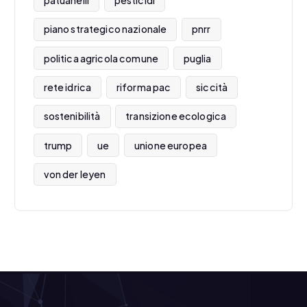
patuanelli
pesticidi
piano strategico nazionale
pnrr
politica agricola comune
puglia
rete idrica
riforma pac
siccità
sostenibilità
transizione ecologica
trump
ue
unione europea
von der leyen