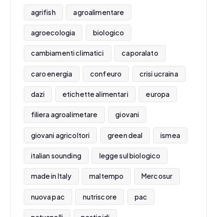
agrifish
agroalimentare
agroecologia
biologico
cambiamenti climatici
caporalato
caro energia
confeuro
crisi ucraina
dazi
etichette alimentari
europa
filiera agroalimetare
giovani
giovani agricoltori
green deal
ismea
italian sounding
legge sul biologico
made in Italy
maltempo
Mercosur
nuova pac
nutriscore
pac