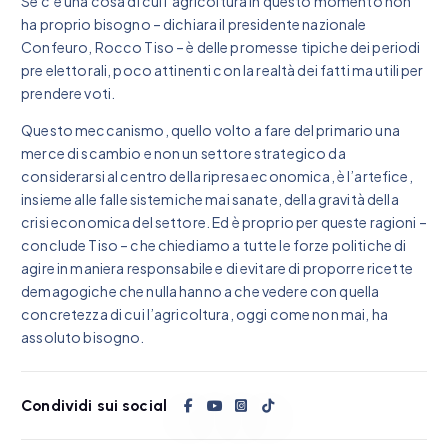
Se c’è una cosa di cui l’agricoltura in questo momento non
ha proprio bisogno – dichiara il presidente nazionale
Confeuro, Rocco Tiso – è delle promesse tipiche dei periodi
pre elettorali, poco attinenti con la realtà dei fatti ma utili per
prendere voti.
Questo meccanismo, quello volto a fare del primario una
merce di scambio e non un settore strategico da
considerarsi al centro della ripresa economica, è l’artefice,
insieme alle falle sistemiche mai sanate, della gravità della
crisi economica del settore. Ed è proprio per queste ragioni –
conclude Tiso – che chiediamo a tutte le forze politiche di
agire in maniera responsabile e di evitare di proporre ricette
demagogiche che nulla hanno a che vedere con quella
concretezza di cui l’agricoltura, oggi come non mai, ha
assoluto bisogno.
Condividi sui social