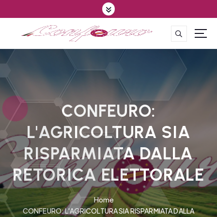
S
k
i
p
CONFEDERAZIONE DEGLI AGRICOLTORI EUROPEI E DEL MONDO
t
o
c
o
n
t
CONFEURO:
e
L'AGRICOLTURA SIA
n
t
RISPARMIATA DALLA
RETORICA ELETTORALE
Home
CONFEURO: L'AGRICOLTURA SIA RISPARMIATA DALLA