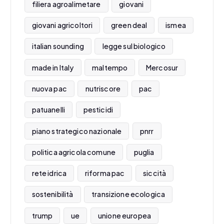
filiera agroalimetare
giovani
giovani agricoltori
green deal
ismea
italian sounding
legge sul biologico
made in Italy
maltempo
Mercosur
nuova pac
nutriscore
pac
patuanelli
pesticidi
piano strategico nazionale
pnrr
politica agricola comune
puglia
rete idrica
riforma pac
siccità
sostenibilità
transizione ecologica
trump
ue
unione europea