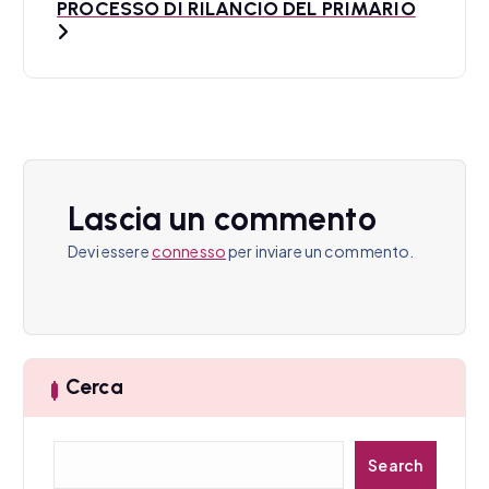
PROCESSO DI RILANCIO DEL PRIMARIO
a
z
i
o
n
Lascia un commento
e
Devi essere
connesso
per inviare un commento.
a
r
t
Cerca
i
C
c
Search
e