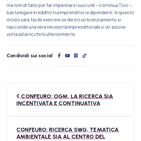
ma non di farlo per far impennare i suoi utili – continua Tiso –,
basta legare il reddito tra imprenditori e dipendenti. In questo
modo sarà facile evincere se dietro un licenziamento si
nasconde una vera necessità imprenditoriale o un’azione
volta ad arricchirsi ulteriormente.
Condividi sui social
N
CONFEURO: OGM, LA RICERCA SIA
a
INCENTIVATA E CONTINUATIVA
v
i
CONFEURO: RICERCA SWG, TEMATICA
AMBIENTALE SIA AL CENTRO DEL
g