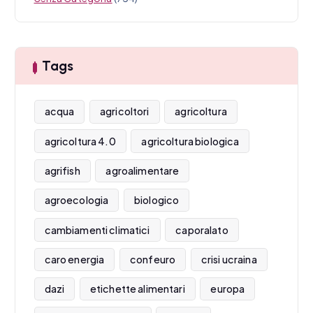
Tags
acqua
agricoltori
agricoltura
agricoltura 4.0
agricoltura biologica
agrifish
agroalimentare
agroecologia
biologico
cambiamenti climatici
caporalato
caro energia
confeuro
crisi ucraina
dazi
etichette alimentari
europa