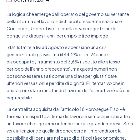
La logica che emerge dall’operato del governo sul versante
della riforma del lavoro – dichiara il presidente nazionale
Confeuro, Rocco Tiso – è quella di voler sgretolare le
conquiste di questi anni per un ipotetico impiego.
I dati Istat relativi ad Agosto evidenziano una crisi
generazionale gravissima (il 44,2% di 15-24enni è
disoccupato, in aumento del 3,6% rispetto allo stesso
periodo dell’anno precedente), ma questi numeri non
possono essere usati come una clava per giustificare
ulteriori vessazioni e perdite di dignità. E il tentativo che in
queste ore sta connotando l’azione dell’esecutivo è più che
deprecabile.
La centralità acquisita dall’articolo 18 – prosegue Tiso – è
fuorviante rispetto al tema del lavoro e sembra più che altro
un favore che il governo intende fare alle grandi imprese. Se la
vera intenzione è quella di concedere all’imprenditore la
possibilità di licenziare nel caso di difficoltà economiche,