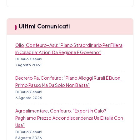
r
o
c
l
a
Ultimi Comunicati
i
Olio, Confeuro-Asu: “Piano Straordinario Per Filiera
In Calabria: Azioni Da Regione E Governo”
Di Dario Casani
7 Agosto 2026
Decreto Pa, Confeuro: “Piano Alloggi Rurali È Buon
Primo Passo Ma Da Solo Non Basta”
Di Dario Casani
6 Agosto 2026
Agroalimentare, Confeuro: “Export In Calo?
Paghiamo Prezzo Accondiscendenza Ue E Italia Con
Usa”
Di Dario Casani
5 Agosto 2026