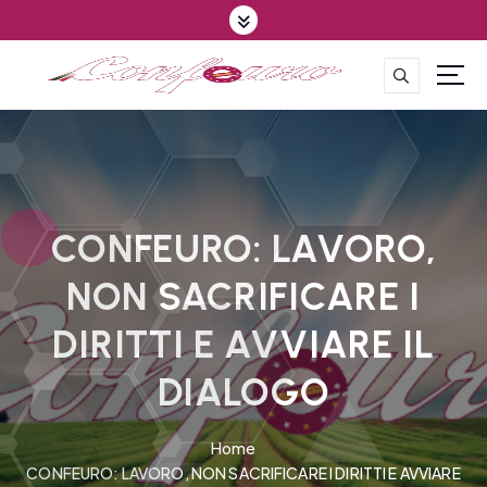
S
k
i
p
CONFEDERAZIONE DEGLI AGRICOLTORI EUROPEI E DEL MONDO
t
o
c
o
n
t
CONFEURO: LAVORO,
e
NON SACRIFICARE I
n
t
DIRITTI E AVVIARE IL
DIALOGO
Home
CONFEURO: LAVORO, NON SACRIFICARE I DIRITTI E AVVIARE