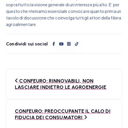
soprattutto la visione generale di un interesse più alto. E’ per
questo che riteniamo essenziale convocare quanto prima un
tavolo di discussione che coinvolga tutti gli attori della filiera
agroalimentare.
Condividi sui social
N
CONFEURO: RINNOVABILI, NON
a
LASCIARE INDIETRO LE AGROENERGIE
v
i
CONFEURO: PREOCCUPANTE IL CALO DI
FIDUCIA DEI CONSUMATORI
g