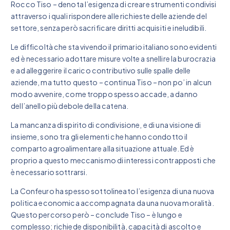
Rocco Tiso – denota l’esigenza di creare strumenti condivisi
attraverso i quali rispondere alle richieste delle aziende del
settore, senza però sacrificare diritti acquisiti e ineludibili.
Le difficoltà che sta vivendo il primario italiano sono evidenti
ed è necessario adottare misure volte a snellire la burocrazia
e ad alleggerire il carico contributivo sulle spalle delle
aziende, ma tutto questo – continua Tiso – non po’ in alcun
modo avvenire, come troppo spesso accade, a danno
dell’anello più debole della catena.
La mancanza di spirito di condivisione, e di una visione di
insieme, sono tra gli elementi che hanno condotto il
comparto agroalimentare alla situazione attuale. Ed è
proprio a questo meccanismo di interessi contrapposti che
è necessario sottrarsi.
La Confeuro ha spesso sottolineato l’esigenza di una nuova
politica economica accompagnata da una nuova moralità.
Questo percorso però – conclude Tiso – è lungo e
complesso; richiede disponibilità, capacità di ascolto e