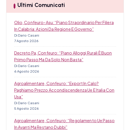
o
Ultimi Comunicati
l
i
Olio, Confeuro-Asu: “Piano Straordinario Per Filiera
In Calabria: Azioni Da Regione E Governo”
Di Dario Casani
7 Agosto 2026
Decreto Pa, Confeuro: “Piano Alloggi Rurali È Buon
Primo Passo Ma Da Solo Non Basta”
Di Dario Casani
6 Agosto 2026
Agroalimentare, Confeuro: “Export In Calo?
Paghiamo Prezzo Accondiscendenza Ue E Italia Con
Usa”
Di Dario Casani
5 Agosto 2026
Agroalimentare, Confeuro: “Regolamento Ue Passo
In Avanti Ma Restano Dubbi”