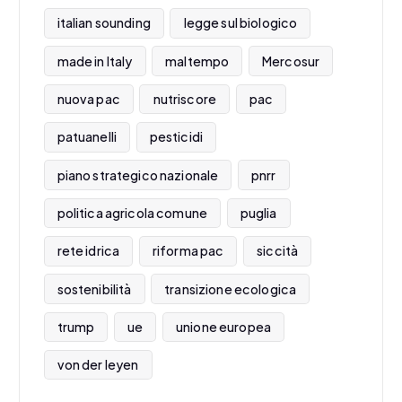
italian sounding
legge sul biologico
made in Italy
maltempo
Mercosur
nuova pac
nutriscore
pac
patuanelli
pesticidi
piano strategico nazionale
pnrr
politica agricola comune
puglia
rete idrica
riforma pac
siccità
sostenibilità
transizione ecologica
trump
ue
unione europea
von der leyen