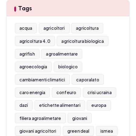
Tags
acqua
agricoltori
agricoltura
agricoltura 4.0
agricoltura biologica
agrifish
agroalimentare
agroecologia
biologico
cambiamenti climatici
caporalato
caro energia
confeuro
crisi ucraina
dazi
etichette alimentari
europa
filiera agroalimetare
giovani
giovani agricoltori
green deal
ismea