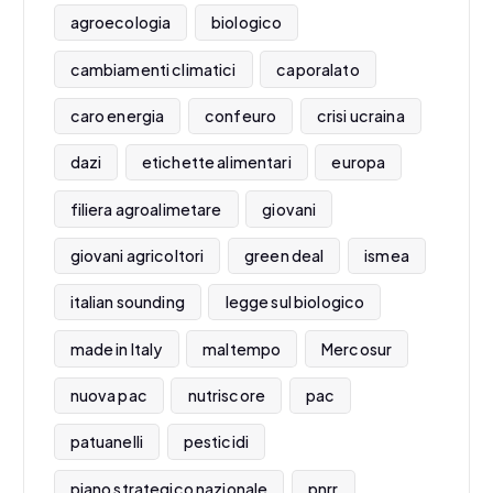
agroecologia
biologico
cambiamenti climatici
caporalato
caro energia
confeuro
crisi ucraina
dazi
etichette alimentari
europa
filiera agroalimetare
giovani
giovani agricoltori
green deal
ismea
italian sounding
legge sul biologico
made in Italy
maltempo
Mercosur
nuova pac
nutriscore
pac
patuanelli
pesticidi
piano strategico nazionale
pnrr