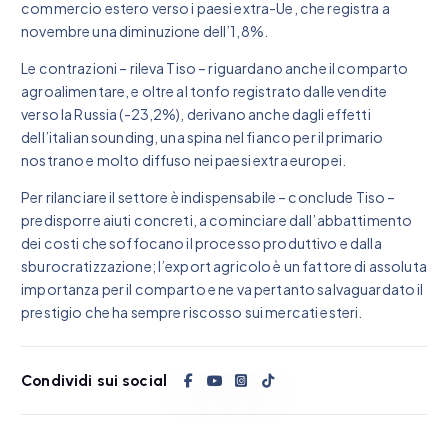
commercio estero verso i paesi extra-Ue, che registra a
novembre una diminuzione dell’1,8%.
Le contrazioni – rileva Tiso – riguardano anche il comparto
agroalimentare, e oltre al tonfo registrato dalle vendite
verso la Russia (-23,2%), derivano anche dagli effetti
dell’italian sounding, una spina nel fianco per il primario
nostrano e molto diffuso nei paesi extra europei.
Per rilanciare il settore è indispensabile – conclude Tiso –
predisporre aiuti concreti, a cominciare dall’abbattimento
dei costi che soffocano il processo produttivo e dalla
sburocratizzazione; l’export agricolo è un fattore di assoluta
importanza per il comparto e ne va pertanto salvaguardato il
prestigio che ha sempre riscosso sui mercati esteri.
Condividi sui social