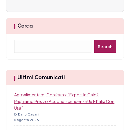
a
r
Cerca
t
i
C
Search
e
c
r
c
o
a
l
Ultimi Comunicati
i
Agroalimentare, Confeuro: “Export In Calo?
Paghiamo Prezzo Accondiscendenza Ue E Italia Con
Usa”
Di Dario Casani
5 Agosto 2026