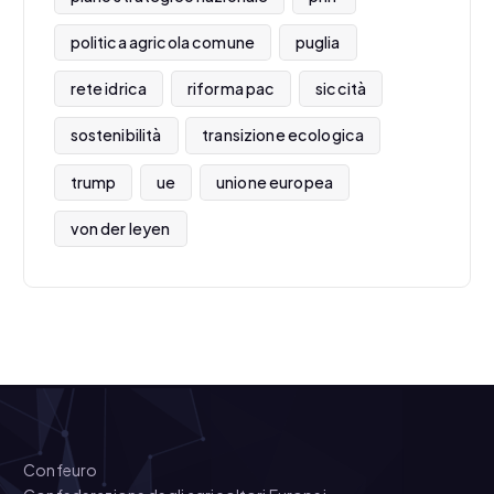
politica agricola comune
puglia
rete idrica
riforma pac
siccità
sostenibilità
transizione ecologica
trump
ue
unione europea
von der leyen
Confeuro