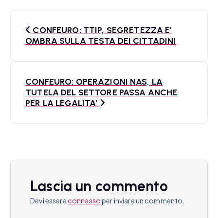
N
CONFEURO: TTIP, SEGRETEZZA E’
a
OMBRA SULLA TESTA DEI CITTADINI
v
i
CONFEURO: OPERAZIONI NAS, LA
TUTELA DEL SETTORE PASSA ANCHE
g
PER LA LEGALITA'
a
z
i
o
Lascia un commento
n
Devi essere
connesso
per inviare un commento.
e