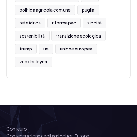
politica agricola comune
puglia
rete idrica
riforma pac
siccità
sostenibilità
transizione ecologica
trump
ue
unione europea
von der leyen
Confeuro
Confederazione degli agricoltori Europei