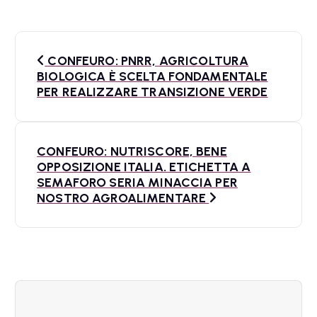
N
CONFEURO: PNRR, AGRICOLTURA
a
BIOLOGICA È SCELTA FONDAMENTALE
PER REALIZZARE TRANSIZIONE VERDE
v
i
CONFEURO: NUTRISCORE, BENE
g
OPPOSIZIONE ITALIA. ETICHETTA A
a
SEMAFORO SERIA MINACCIA PER
NOSTRO AGROALIMENTARE
z
i
o
n