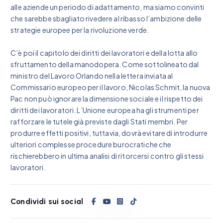
alle aziende un periodo di adattamento, ma siamo convinti
che sarebbe sbagliato rivedere al ribasso l’ambizione delle
strategie europee per la rivoluzione verde.
C’è poi il capitolo dei diritti dei lavoratori e della lotta allo
sfruttamento della manodopera. Come sottolineato dal
ministro del Lavoro Orlando nella lettera inviata al
Commissario europeo per il lavoro, Nicolas Schmit, la nuova
Pac non può ignorare la dimensione sociale e il rispetto dei
diritti dei lavoratori. L’Unione europea ha gli strumenti per
rafforzare le tutele già previste dagli Stati membri. Per
produrre effetti positivi, tuttavia, dovrà evitare di introdurre
ulteriori complesse procedure burocratiche che
rischierebbero in ultima analisi di ritorcersi contro gli stessi
lavoratori.
Condividi sui social