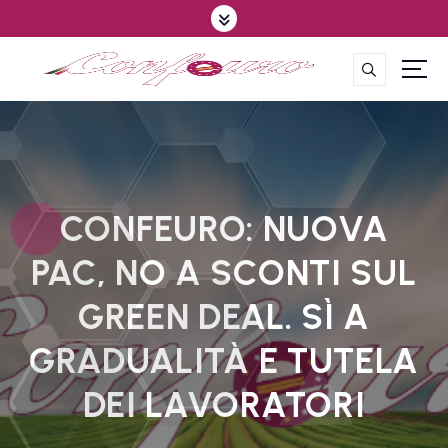
S
k
i
p
CONFEDERAZIONE DEGLI AGRICOLTORI EUROPEI E DEL MONDO
t
o
c
o
n
t
CONFEURO: NUOVA
e
PAC, NO A SCONTI SUL
n
t
GREEN DEAL. SÌ A
GRADUALITÀ E TUTELA
DEI LAVORATORI