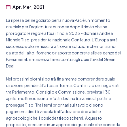
Apr, Mer, 2021
La ripresa del negoziato per la nuova Pac è un momento
cruciale per l’agricoltura europea dopo il rinvio che ha
prorogato le regole attuali fino al 2023 – dichiara Andrea
Michele Tiso, presidente nazionale Confeuro. L’Europa avrà
successo solo se riuscirà a trovare soluzioni che non siano
calate dall’alto, fornendo risposte concrete alle esigenze dei
Paesi membri ma senza fare sconti sugli obiettivi del Green
Deal.
Nei prossimi giorni si potrà finalmente comprendere quale
direzione prenderà l’attesa riforma. Con l’inizio dei negoziati
tra Parlamento, Consiglio e Commissione, prevista il 30
aprile, molti nodi sono infatti destinati a venire al pettine –
prosegue Tiso. Tra i temi prioritari sul tavolo ci sono i
pagamenti diretti vincolati all’adozione di pratiche
agroecologiche, i cosiddetti ecoschemi. A questo
proposito, crediamo in un approccio graduale che conceda