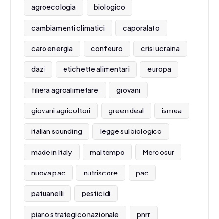
agroecologia
biologico
cambiamenti climatici
caporalato
caro energia
confeuro
crisi ucraina
dazi
etichette alimentari
europa
filiera agroalimetare
giovani
giovani agricoltori
green deal
ismea
italian sounding
legge sul biologico
made in Italy
maltempo
Mercosur
nuova pac
nutriscore
pac
patuanelli
pesticidi
piano strategico nazionale
pnrr