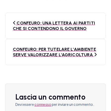
N
CONFEURO: UNA LETTERA AI PARTITI
a
CHE SI CONTENDONO IL GOVERNO
v
i
CONFEURO: PER TUTELARE L'AMBIENTE
SERVE VALORIZZARE L'AGRICOLTURA
g
a
z
i
o
Lascia un commento
n
Devi essere
connesso
per inviare un commento.