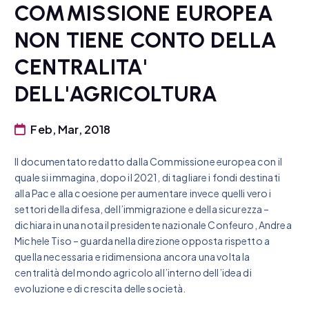
COMMISSIONE EUROPEA
NON TIENE CONTO DELLA
CENTRALITA'
DELL'AGRICOLTURA
Feb, Mar, 2018
Il documentato redatto dalla Commissione europea con il
quale si immagina, dopo il 2021, di tagliare i fondi destinati
alla Pac e alla coesione per aumentare invece quelli vero i
settori della difesa, dell’immigrazione e della sicurezza –
dichiara in una nota il presidente nazionale Confeuro, Andrea
Michele Tiso – guarda nella direzione opposta rispetto a
quella necessaria e ridimensiona ancora una volta la
centralità del mondo agricolo all’interno dell’idea di
evoluzione e di crescita delle società.