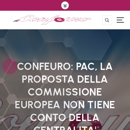
S
k
i
p
CONFEDERAZIONE DEGLI AGRICOLTORI EUROPEI E DEL MONDO
t
o
c
o
n
t
CONFEURO: PAC, LA
e
PROPOSTA DELLA
n
t
COMMISSIONE
EUROPEA NON TIENE
CONTO DELLA