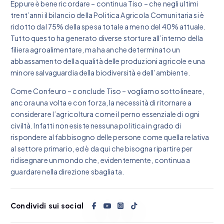
Eppure è bene ricordare – continua Tiso – che negli ultimi
trent’anni il bilancio della Politica Agricola Comunitaria si è
ridotto dal 75% della spesa totale a meno del 40% attuale.
Tutto questo ha generato diverse storture all’interno della
filiera agroalimentare, ma ha anche determinato un
abbassamento della qualità delle produzioni agricole e una
minore salvaguardia della biodiversità e dell’ambiente.
Come Confeuro – conclude Tiso – vogliamo sottolineare,
ancora una volta e con forza, la necessità di ritornare a
considerare l’agricoltura come il perno essenziale di ogni
civiltà. Infatti non esiste nessuna politica in grado di
rispondere al fabbisogno delle persone come quella relativa
al settore primario, ed è da qui che bisogna ripartire per
ridisegnare un mondo che, evidentemente, continua a
guardare nella direzione sbagliata.
Condividi sui social