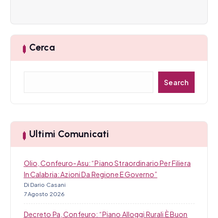
e
a
r
Cerca
t
C
Search
i
e
r
c
c
a
o
Ultimi Comunicati
l
i
Olio, Confeuro-Asu: “Piano Straordinario Per Filiera
In Calabria: Azioni Da Regione E Governo”
Di Dario Casani
7 Agosto 2026
Decreto Pa, Confeuro: “Piano Alloggi Rurali È Buon