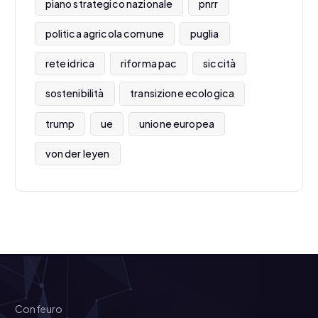
piano strategico nazionale
pnrr
politica agricola comune
puglia
rete idrica
riforma pac
siccità
sostenibilità
transizione ecologica
trump
ue
unione europea
von der leyen
Confeuro