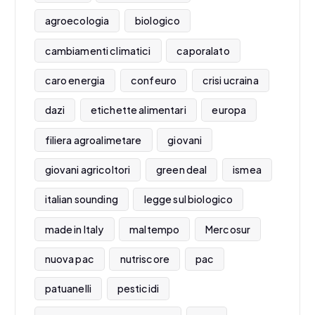
agroecologia
biologico
cambiamenti climatici
caporalato
caro energia
confeuro
crisi ucraina
dazi
etichette alimentari
europa
filiera agroalimetare
giovani
giovani agricoltori
green deal
ismea
italian sounding
legge sul biologico
made in Italy
maltempo
Mercosur
nuova pac
nutriscore
pac
patuanelli
pesticidi