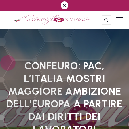
S
k
i
p
CONFEDERAZIONE DEGLI AGRICOLTORI EUROPEI E DEL MONDO
t
o
c
o
n
t
CONFEURO: PAC,
e
L’ITALIA MOSTRI
n
t
MAGGIORE AMBIZIONE
DELL’EUROPA A PARTIRE
DAI DIRITTI DEI