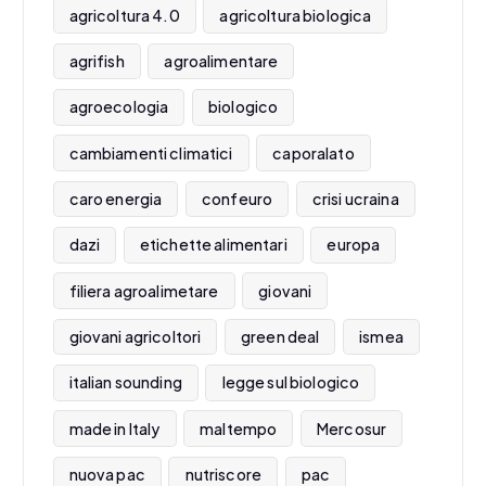
agricoltura 4.0
agricoltura biologica
agrifish
agroalimentare
agroecologia
biologico
cambiamenti climatici
caporalato
caro energia
confeuro
crisi ucraina
dazi
etichette alimentari
europa
filiera agroalimetare
giovani
giovani agricoltori
green deal
ismea
italian sounding
legge sul biologico
made in Italy
maltempo
Mercosur
nuova pac
nutriscore
pac