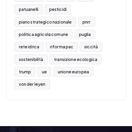
patuanelli
pesticidi
piano strategico nazionale
pnrr
politica agricola comune
puglia
rete idrica
riforma pac
siccità
sostenibilità
transizione ecologica
trump
ue
unione europea
von der leyen