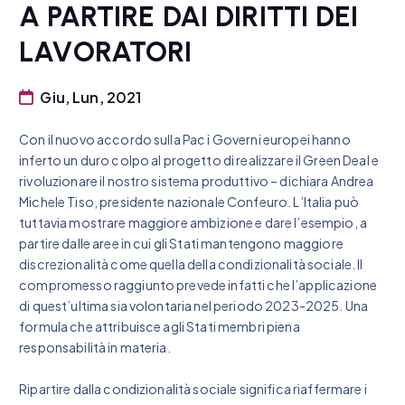
A PARTIRE DAI DIRITTI DEI
LAVORATORI
Giu, Lun, 2021
Con il nuovo accordo sulla Pac i Governi europei hanno
inferto un duro colpo al progetto di realizzare il Green Deal e
rivoluzionare il nostro sistema produttivo – dichiara Andrea
Michele Tiso, presidente nazionale Confeuro. L’Italia può
tuttavia mostrare maggiore ambizione e dare l’esempio, a
partire dalle aree in cui gli Stati mantengono maggiore
discrezionalità come quella della condizionalità sociale. Il
compromesso raggiunto prevede infatti che l’applicazione
di quest’ultima sia volontaria nel periodo 2023-2025. Una
formula che attribuisce agli Stati membri piena
responsabilità in materia.
Ripartire dalla condizionalità sociale significa riaffermare i