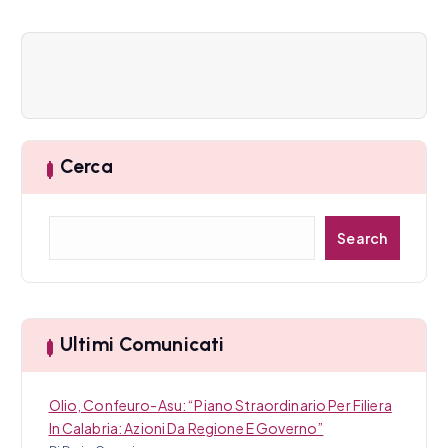
i
o
n
e
a
Cerca
r
C
t
Search
e
i
r
c
c
a
Ultimi Comunicati
o
l
Olio, Confeuro-Asu: “Piano Straordinario Per Filiera
In Calabria: Azioni Da Regione E Governo”
i