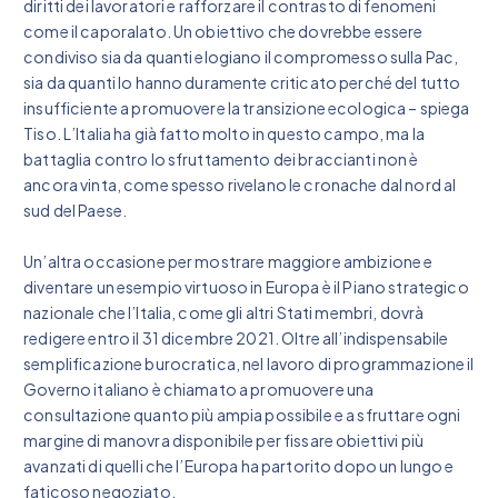
diritti dei lavoratori e rafforzare il contrasto di fenomeni
come il caporalato. Un obiettivo che dovrebbe essere
condiviso sia da quanti elogiano il compromesso sulla Pac,
sia da quanti lo hanno duramente criticato perché del tutto
insufficiente a promuovere la transizione ecologica – spiega
Tiso. L’Italia ha già fatto molto in questo campo, ma la
battaglia contro lo sfruttamento dei braccianti non è
ancora vinta, come spesso rivelano le cronache dal nord al
sud del Paese.
Un’altra occasione per mostrare maggiore ambizione e
diventare un esempio virtuoso in Europa è il Piano strategico
nazionale che l’Italia, come gli altri Stati membri, dovrà
redigere entro il 31 dicembre 2021. Oltre all’indispensabile
semplificazione burocratica, nel lavoro di programmazione il
Governo italiano è chiamato a promuovere una
consultazione quanto più ampia possibile e a sfruttare ogni
margine di manovra disponibile per fissare obiettivi più
avanzati di quelli che l’Europa ha partorito dopo un lungo e
faticoso negoziato.