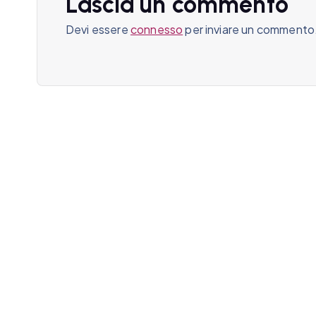
Lascia un commento
o
Devi essere
connesso
per inviare un commento
n
e
a
r
t
i
c
o
l