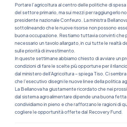
Portare l’agricoltura al centro delle politiche di spes
del settore primario, ma sui mezzi per raggiungerlo n
presidente nazionale Confeuro. La ministra Bellanova 
sottolineando che le nuove risorse non possono esse
buona occupazione. Restiamo tuttavia convinti che per
necessario un tavolo allargato, in cui tutte le realt
sulle priorità di investimento.
In queste settimane abbiamo chiesto di avviare un pr
condizioni di fare le scelte più opportune per il rilanc
dal ministero dell’Agricoltura – spiega Tiso. Ci sembr
che l’esecutivo disegni le nuove linee della politica ag
La Bellanova ha giustamente ricordato che nei prossimi
dal sistema agroalimentare dipende una buona fetta 
condividiamo in pieno e che rafforzano le ragioni di q
cogliere le opportunità offerte dal Recovery Fund.