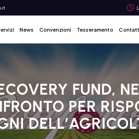
.it
L
ervizi
News
Convenzioni
Tesseramento
Contatt
ECOVERY FUND, N
FRONTO PER RISP
GNI DELL’AGRICO