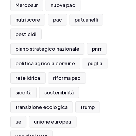
Mercosur
nuova pac
nutriscore
pac
patuanelli
pesticidi
piano strategico nazionale
pnrr
politica agricola comune
puglia
rete idrica
riforma pac
siccità
sostenibilità
transizione ecologica
trump
ue
unione europea