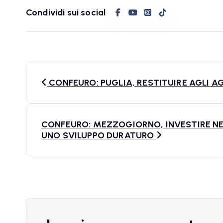
Condividi sui social
N
CONFEURO: PUGLIA, RESTITUIRE AGLI A
a
v
CONFEURO: MEZZOGIORNO, INVESTIRE NEL
i
UNO SVILUPPO DURATURO
g
a
z
i