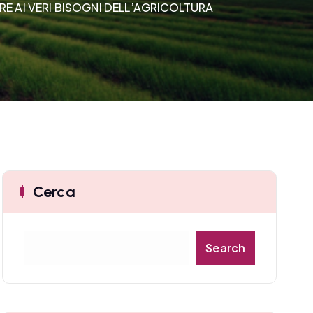
 AI VERI BISOGNI DELL’AGRICOLTURA
Cerca
C
Search
e
r
c