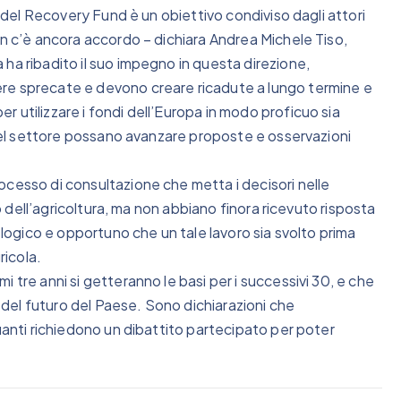
a del Recovery Fund è un obiettivo condiviso dagli attori
on c’è ancora accordo – dichiara Andrea Michele Tiso,
ha ribadito il suo impegno in questa direzione,
re sprecate e devono creare ricadute a lungo termine e
 utilizzare i fondi dell’Europa in modo proficuo sia
à del settore possano avanzare proposte e osservazioni
ocesso di consultazione che metta i decisori nelle
io dell’agricoltura, ma non abbiano finora ricevuto risposta
a logico e opportuno che un tale lavoro sia svolto prima
ricola.
 tre anni si getteranno le basi per i successivi 30, e che
del futuro del Paese. Sono dichiarazioni che
uanti richiedono un dibattito partecipato per poter