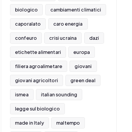
biologico
cambiamenti climatici
caporalato
caro energia
confeuro
crisi ucraina
dazi
etichette alimentari
europa
filiera agroalimetare
giovani
giovani agricoltori
green deal
ismea
italian sounding
legge sul biologico
made in Italy
maltempo