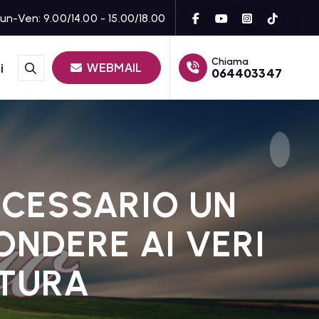
un-Ven: 9.00/14.00 - 15.00/18.00
Chiama
WEBMAIL
i
064403347
ECESSARIO UN
ONDERE AI VERI
LTURA