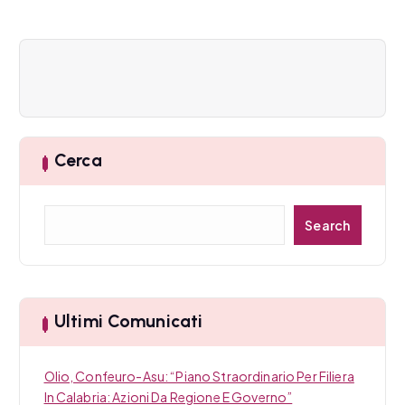
n
e
a
r
Cerca
t
i
C
Search
c
e
r
o
c
a
l
Ultimi Comunicati
i
Olio, Confeuro-Asu: “Piano Straordinario Per Filiera
In Calabria: Azioni Da Regione E Governo”