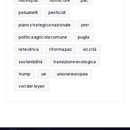
nuova pac
nutriscore
pac
patuanelli
pesticidi
piano strategico nazionale
pnrr
politica agricola comune
puglia
rete idrica
riforma pac
siccità
sostenibilità
transizione ecologica
trump
ue
unione europea
von der leyen