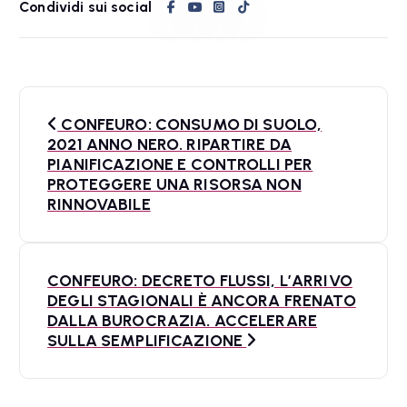
Condividi sui social
N
CONFEURO: CONSUMO DI SUOLO,
a
2021 ANNO NERO. RIPARTIRE DA
PIANIFICAZIONE E CONTROLLI PER
v
PROTEGGERE UNA RISORSA NON
RINNOVABILE
i
g
a
CONFEURO: DECRETO FLUSSI, L’ARRIVO
DEGLI STAGIONALI È ANCORA FRENATO
z
DALLA BUROCRAZIA. ACCELERARE
SULLA SEMPLIFICAZIONE
i
o