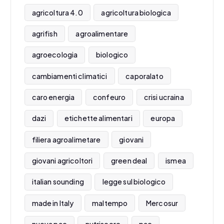
agricoltura 4.0
agricoltura biologica
agrifish
agroalimentare
agroecologia
biologico
cambiamenti climatici
caporalato
caro energia
confeuro
crisi ucraina
dazi
etichette alimentari
europa
filiera agroalimetare
giovani
giovani agricoltori
green deal
ismea
italian sounding
legge sul biologico
made in Italy
maltempo
Mercosur