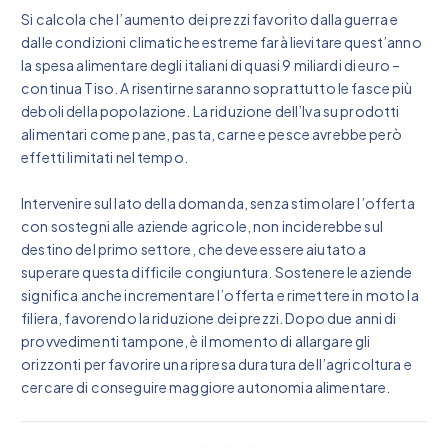
Si calcola che l’aumento dei prezzi favorito dalla guerra e
dalle condizioni climatiche estreme farà lievitare quest’anno
la spesa alimentare degli italiani di quasi 9 miliardi di euro –
continua Tiso. A risentirne saranno soprattutto le fasce più
deboli della popolazione. La riduzione dell’Iva su prodotti
alimentari come pane, pasta, carne e pesce avrebbe però
effetti limitati nel tempo.
Intervenire sul lato della domanda, senza stimolare l’offerta
con sostegni alle aziende agricole, non inciderebbe sul
destino del primo settore, che deve essere aiutato a
superare questa difficile congiuntura. Sostenere le aziende
significa anche incrementare l’offerta e rimettere in moto la
filiera, favorendo la riduzione dei prezzi. Dopo due anni di
provvedimenti tampone, è il momento di allargare gli
orizzonti per favorire una ripresa duratura dell’agricoltura e
cercare di conseguire maggiore autonomia alimentare.