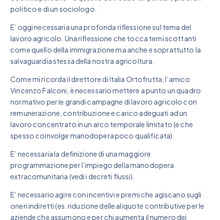
politico e di un sociologo.
E’ oggi necessaria una profonda riflessione sul tema del
lavoro agricolo. Una riflessione che tocca temi scottanti
come quello della immigrazione ma anche e soprattutto la
salvaguardia stessa della nostra agricoltura.
Come mi ricorda il direttore di Italia Ortofrutta, l’amico
Vincenzo Falconi, è necessario mettere a punto un quadro
normativo per le grandi campagne di lavoro agricolo con
remunerazione, contribuzione e carico adeguati ad un
lavoro concentrato in un arco temporale limitato (e che
spesso coinvolge manodopera poco qualificata).
E’ necessaria la definizione di una maggiore
programmazione per l’impiego della manodopera
extracomunitaria (vedi i decreti flussi).
E’ necessario agire con incentivi e premi che agiscano sugli
oneri indiretti (es. riduzione delle aliquote contributive per le
aziende che assumono e per chi aumenta il numero dei