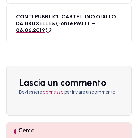
v
CONTI PUBBLICI, CARTELLINO GIALLO
i
DA BRUXELLES (Fonte PMI.IT –
06.06.2019)
g
a
z
i
o
Lascia un commento
n
Devi essere
connesso
per inviare un commento.
e
a
r
Cerca