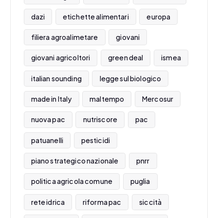
dazi
etichette alimentari
europa
filiera agroalimetare
giovani
giovani agricoltori
green deal
ismea
italian sounding
legge sul biologico
made in Italy
maltempo
Mercosur
nuova pac
nutriscore
pac
patuanelli
pesticidi
piano strategico nazionale
pnrr
politica agricola comune
puglia
rete idrica
riforma pac
siccità