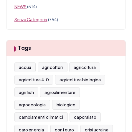
NEWS
(514)
Senza Categoria
(754)
Tags
acqua
agricoltori
agricoltura
agricoltura 4.0
agricoltura biologica
agrifish
agroalimentare
agroecologia
biologico
cambiamenti climatici
caporalato
caro energia
confeuro
crisi ucraina