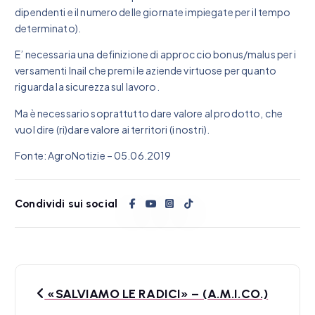
dipendenti e il numero delle giornate impiegate per il tempo
determinato).
E’ necessaria una definizione di approccio bonus/malus per i
versamenti Inail che premi le aziende virtuose per quanto
riguarda la sicurezza sul lavoro.
Ma è necessario soprattutto dare valore al prodotto, che
vuol dire (ri)dare valore ai territori (i nostri).
Fonte: AgroNotizie – 05.06.2019
Condividi sui social
N
«SALVIAMO LE RADICI» – (A.M.I.CO.)
a