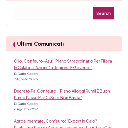
t
C
Search
i
e
r
c
c
a
o
Ultimi Comunicati
l
i
Olio, Confeuro-Asu: “Piano Straordinario Per Filiera
In Calabria: Azioni Da Regione E Governo”
Di Dario Casani
7 Agosto 2026
Decreto Pa, Confeuro: “Piano Alloggi Rurali È Buon
Primo Passo Ma Da Solo Non Basta”
Di Dario Casani
6 Agosto 2026
Agroalimentare, Confeuro: “Export In Calo?
Paghiamo Prezzo Accondiscendenza Ue E Italia Con