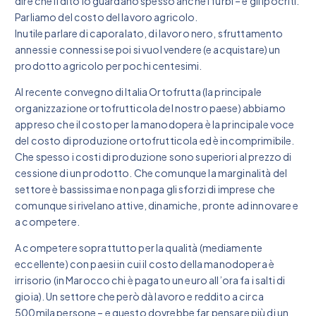
dire che il dito lo guardano spesso anche i furbi – e gli ipocriti.
Parliamo del costo del lavoro agricolo.
Inutile parlare di caporalato, di lavoro nero, sfruttamento
annessi e connessi se poi si vuol vendere (e acquistare) un
prodotto agricolo per pochi centesimi.
Al recente convegno di Italia Ortofrutta (la principale
organizzazione ortofrutticola del nostro paese) abbiamo
appreso che il costo per la manodopera è la principale voce
del costo di produzione ortofrutticola ed è incomprimibile.
Che spesso i costi di produzione sono superiori al prezzo di
cessione di un prodotto. Che comunque la marginalità del
settore è bassissima e non paga gli sforzi di imprese che
comunque si rivelano attive, dinamiche, pronte ad innovare e
a competere.
A competere soprattutto per la qualità (mediamente
eccellente) con paesi in cui il costo della manodopera è
irrisorio (in Marocco chi è pagato un euro all’ora fa i salti di
gioia). Un settore che però dà lavoro e reddito a circa
500mila persone – e questo dovrebbe far pensare più di un