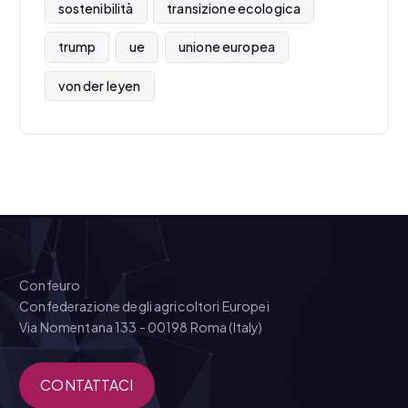
sostenibilità
transizione ecologica
trump
ue
unione europea
von der leyen
Confeuro
Confederazione degli agricoltori Europei
Via Nomentana 133 - 00198 Roma (Italy)
CONTATTACI