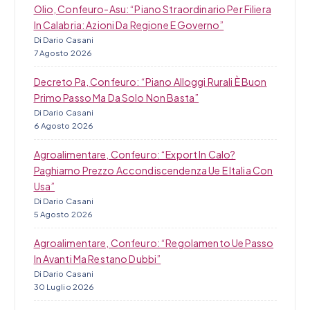
l
Olio, Confeuro-Asu: “Piano Straordinario Per Filiera
i
In Calabria: Azioni Da Regione E Governo”
Di Dario Casani
7 Agosto 2026
Decreto Pa, Confeuro: “Piano Alloggi Rurali È Buon
Primo Passo Ma Da Solo Non Basta”
Di Dario Casani
6 Agosto 2026
Agroalimentare, Confeuro: “Export In Calo?
Paghiamo Prezzo Accondiscendenza Ue E Italia Con
Usa”
Di Dario Casani
5 Agosto 2026
Agroalimentare, Confeuro: “Regolamento Ue Passo
In Avanti Ma Restano Dubbi”
Di Dario Casani
30 Luglio 2026