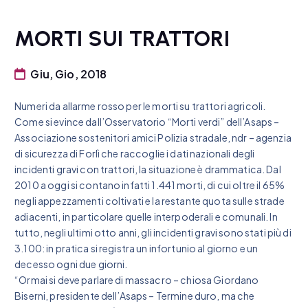
MORTI SUI TRATTORI
Giu, Gio, 2018
Numeri da allarme rosso per le morti su trattori agricoli.
Come si evince dall’Osservatorio “Morti verdi” dell’Asaps –
Associazione sostenitori amici Polizia stradale, ndr – agenzia
di sicurezza di Forlì che raccoglie i dati nazionali degli
incidenti gravi con trattori, la situazione è drammatica. Dal
2010 a oggi si contano infatti 1.441 morti, di cui oltre il 65%
negli appezzamenti coltivati e la restante quota sulle strade
adiacenti, in particolare quelle interpoderali e comunali. In
tutto, negli ultimi otto anni, gli incidenti gravi sono stati più di
3.100: in pratica si registra un infortunio al giorno e un
decesso ogni due giorni.
“Ormai si deve parlare di massacro – chiosa Giordano
Biserni, presidente dell’Asaps – Termine duro, ma che