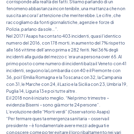
corrisponde alla realtà dei fatti. Stiamo parlando di un
fenomeno abbastanza incontenibile, una mattanza che non
suscita ancora l’attenzione che meriterebbe. Le cifre, che
raccogliamo da fonti giornalistiche, agenzie e forze di
Polizia, parlano da sole…”.
Nel 2017 l’Asaps ha contato 403 incidenti, quasi l’identico
numero del 2016, con 178 morti, in aumento del 7% rispetto
alle 166 vittime dell’anno prima e 282 feriti. Nel 36% degli
incidenti alla guida del mezzo c’era una persona over 65. Al
primo posto come numero di incidenti balza il Veneto con 41
incidenti, seguono la Lombardia con 40 e il Piemonte con
36, poi l’Emilia Romagna e la Toscana con 32, la Campania
con 31, le Marche con 24, il Lazio e la Sicilia con 23, Umbria 19,
Puglia 14, Liguria 13 e poi tutte altre.
E il 2018 non è iniziato meglio. “Nel primo trimestre –
evidenzia Biserni – sono già morte 24 persone”.
L’evoluzione delle “Morti verdi” (Osservatorio Asaps)
“Per fermare questa emergenza sanitaria – osserva il
presidente – è fondamentale avere mezzi adeguati e
conoscere come poter evitare il loro ribaltamento nei vari