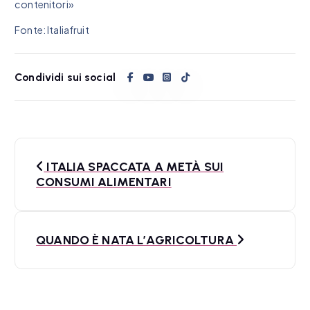
contenitori»
Fonte: Italiafruit
Condividi sui social
N
ITALIA SPACCATA A METÀ SUI
a
CONSUMI ALIMENTARI
v
i
QUANDO È NATA L’AGRICOLTURA
g
a