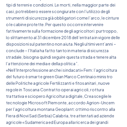
tipi di terreni e condizioni. Le morti, nella maggior parte dei
casi, potrebbero essere scongiurate con l’utilizzo degli
strumenti di sicurezza già obbligatori come l’arco, le cinture
o le cabine protette. Per questo occorre intervenire
fattivamente sulla formazione degli agricoltori: purtroppo,
lo slittamento al 31 dicembre 2018 dell’entrata in vigore delle
disposizioni sul patentino non aiuta. Negli ultimi vent’anni –
conclude – l’Italia ha fatto tanto in materia di sicurezza
stradale, bisogna quindi seguire questa strada e tenere alta
l’attenzione dei media e della politica”.
«Nell’Interprofessione anche i sindacati» Fem: l’agricoltura
del futuro è smart e green Gian Marco Centinaio ministro
delle Politiche agricole Fertilizzanti e fitosanitari, nuove
regole in Toscana Contratto operai agricoli, rottura
trattativa e sciopero Agricoltura digitale, Crea sceglie le
tecnologie Microsoft Piemonte, accordo Agrion-Uncem
per l’agricoltura montana Geoplant: ottimo riscontro alla
Fiera di Novi Sad (Serbia) Calabria, tre attentati ad aziende
agricole «Sudamerica ed Europa alla ricerca dei grandi