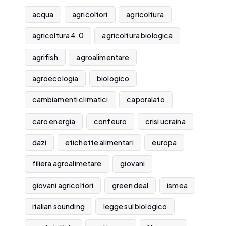
acqua
agricoltori
agricoltura
agricoltura 4.0
agricoltura biologica
agrifish
agroalimentare
agroecologia
biologico
cambiamenti climatici
caporalato
caro energia
confeuro
crisi ucraina
dazi
etichette alimentari
europa
filiera agroalimetare
giovani
giovani agricoltori
green deal
ismea
italian sounding
legge sul biologico