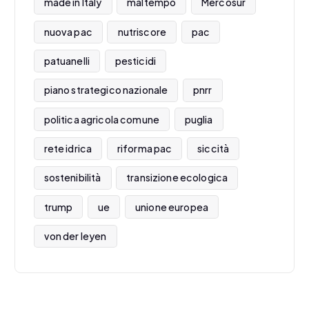
made in Italy
maltempo
Mercosur
nuova pac
nutriscore
pac
patuanelli
pesticidi
piano strategico nazionale
pnrr
politica agricola comune
puglia
rete idrica
riforma pac
siccità
sostenibilità
transizione ecologica
trump
ue
unione europea
von der leyen