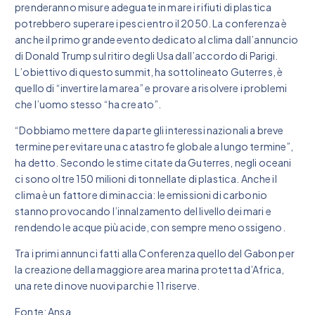
prenderanno misure adeguate in mare i rifiuti di plastica
potrebbero superare i pesci entro il 2050. La conferenza è
anche il primo grande evento dedicato al clima dall’annuncio
di Donald Trump sul ritiro degli Usa dall’accordo di Parigi.
L’obiettivo di questo summit, ha sottolineato Guterres, è
quello di “invertire la marea” e provare a risolvere i problemi
che l’uomo stesso “ha creato”.
“Dobbiamo mettere da parte gli interessi nazionali a breve
termine per evitare una catastrofe globale a lungo termine”,
ha detto. Secondo le stime citate da Guterres, negli oceani
ci sono oltre 150 milioni di tonnellate di plastica. Anche il
clima è un fattore di minaccia: le emissioni di carbonio
stanno provocando l’innalzamento del livello dei mari e
rendendo le acque più acide, con sempre meno ossigeno.
Tra i primi annunci fatti alla Conferenza quello del Gabon per
la creazione della maggiore area marina protetta d’Africa,
una rete di nove nuovi parchi e 11 riserve.
Fonte: Ansa