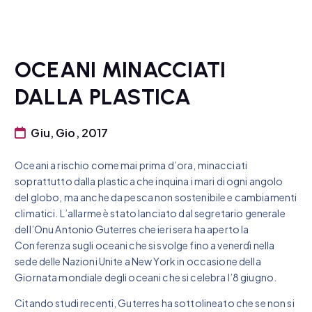
OCEANI MINACCIATI
DALLA PLASTICA
Giu, Gio, 2017
Oceani a rischio come mai prima d’ora, minacciati
soprattutto dalla plastica che inquina i mari di ogni angolo
del globo, ma anche da pesca non sostenibile e cambiamenti
climatici. L’allarme è stato lanciato dal segretario generale
dell’Onu Antonio Guterres che ieri sera ha aperto la
Conferenza sugli oceani che si svolge fino a venerdì nella
sede delle Nazioni Unite a New York in occasione della
Giornata mondiale degli oceani che si celebra l’8 giugno.
Citando studi recenti, Guterres ha sottolineato che se non si