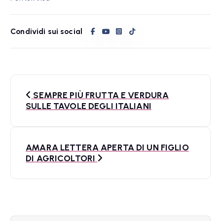
Condividi sui social
N
SEMPRE PIÙ FRUTTA E VERDURA
a
SULLE TAVOLE DEGLI ITALIANI
v
i
AMARA LETTERA APERTA DI UN FIGLIO
DI AGRICOLTORI
g
a
z