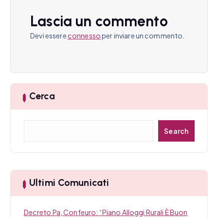
i
o
Lascia un commento
n
Devi essere
connesso
per inviare un commento.
e
a
r
Cerca
t
C
Search
i
e
r
c
c
a
o
Ultimi Comunicati
l
i
Decreto Pa, Confeuro: “Piano Alloggi Rurali È Buon