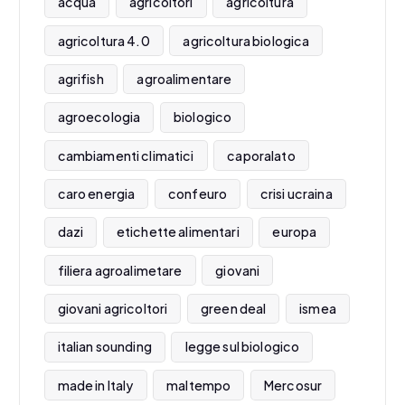
acqua
agricoltori
agricoltura
agricoltura 4.0
agricoltura biologica
agrifish
agroalimentare
agroecologia
biologico
cambiamenti climatici
caporalato
caro energia
confeuro
crisi ucraina
dazi
etichette alimentari
europa
filiera agroalimetare
giovani
giovani agricoltori
green deal
ismea
italian sounding
legge sul biologico
made in Italy
maltempo
Mercosur