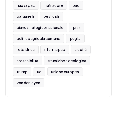
nuova pac
nutriscore
pac
patuanelli
pesticidi
piano strategico nazionale
pnrr
politica agricola comune
puglia
rete idrica
riforma pac
siccità
sostenibilità
transizione ecologica
trump
ue
unione europea
von der leyen