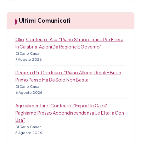
o
c
l
a
Ultimi Comunicati
i
Olio, Confeuro-Asu: “Piano Straordinario Per Filiera
In Calabria: Azioni Da Regione E Governo”
Di Dario Casani
7 Agosto 2026
Decreto Pa, Confeuro: “Piano Alloggi Rurali È Buon
Primo Passo Ma Da Solo Non Basta”
Di Dario Casani
6 Agosto 2026
Agroalimentare, Confeuro: “Export In Calo?
Paghiamo Prezzo Accondiscendenza Ue E Italia Con
Usa”
Di Dario Casani
5 Agosto 2026