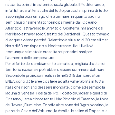
riscontrato in altri sistemi su scala globale. Il Mediterraneo,
infatti, ha caratteristiche del tutto particolari: prima di tutto
assomiglia più a un lago che a un mare, in quanto bacino
semichiuso “alimentato” principalmente dall’Oceano
Atlantico, attraverso le Stretto di Gibilterra, ma anche dal
Mar Nero attraverso lo Stretto dei Dardanelli. Questo travaso
di acque avviene perché l’Atlantico è più alto di 20 cm e il Mar
Nero di 50 cm rispetto al Mediterraneo, il cui livello è
comunque stimato in crescita nei prossimi anni per
l’aumento delle temperature
Per effetto del cambiamento climatico, migliaia di ettari di
territorio nazionale potrebbero essere sommersi dal mare.
Secondo le proiezioni realizzate nel 2015 dai ricercatori
ENEA, sono 33 le aree costiere ad alta vulnerabilità in tutta
Italia che rischiano di essere inondate, come ad esempio la
laguna di Venezia, il delta del Po, il golfo di Cagliari e quello di
Oristano, l’area circostante il Mar Piccolo di Taranto, la foce
del Tevere, Fiumicino, Fondi e altre zone dell’Agro pontino, le
piane del Sele e del Volturno, la Versilia, le saline di Trapani e la