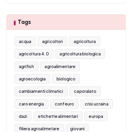
Tags
acqua
agricoltori
agricoltura
agricoltura 4.0
agricoltura biologica
agrifish
agroalimentare
agroecologia
biologico
cambiamenti climatici
caporalato
caro energia
confeuro
crisi ucraina
dazi
etichette alimentari
europa
filiera agroalimetare
giovani