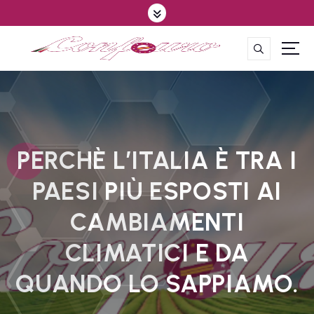
S
k
i
p
CONFEDERAZIONE DEGLI AGRICOLTORI EUROPEI E DEL MONDO
t
o
c
o
n
t
PERCHÈ L’ITALIA È TRA I
e
PAESI PIÙ ESPOSTI AI
n
t
CAMBIAMENTI
CLIMATICI E DA
QUANDO LO SAPPIAMO.