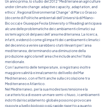
Un anno prima, lo studio del 2012 “Mediterranean agriculture
under climate change: adaptive capacity, adaptation, and
ethics’, Regional Environmental Change” di Marco Grasso
(docente di Politiche ambientali dell’Università di Milano-
Bicocca) e Giuseppe Feola (University of Reading) anticipava
alcune delle problematiche dei cambiamenti climatici sui
sistemi agricoli del paesi dell’area mediterranea. La ricerca,
infatti, evidenziò come gli impatti dei cambiamenti climatici
del decennio a venire sarebbero stati rilevanti per l’area
mediterranea, determinando una diminuzione della
produzione agricola nell’area che include anche l’Italia
meridionale.
Con l’aumento delle temperature, si registrano inoltre
maggiore salinità e innalzamento del livello del Mar
Mediterraneo, con effetti anche sulla circolazione tra
Mediterraneo e Atlantico.
Nel Mediterraneo, per la sua modesta estensione e la
caratteristica di essere un mare semi-chiuso, i cambiamenti
indotti dal riscaldamento globale possono provocare
risposte a livello biologico più rapide rispetto a quanto