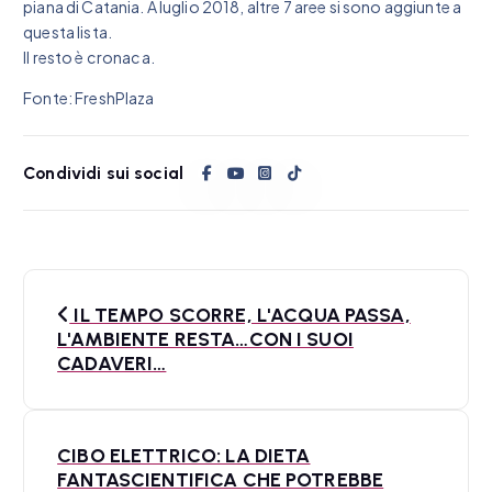
piana di Catania. A luglio 2018, altre 7 aree si sono aggiunte a
questa lista.
Il resto è cronaca.
Fonte: FreshPlaza
Condividi sui social
N
IL TEMPO SCORRE, L'ACQUA PASSA,
a
L'AMBIENTE RESTA…CON I SUOI
CADAVERI…
v
i
CIBO ELETTRICO: LA DIETA
g
FANTASCIENTIFICA CHE POTREBBE