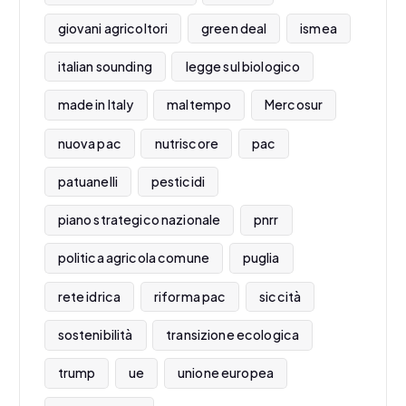
giovani agricoltori
green deal
ismea
italian sounding
legge sul biologico
made in Italy
maltempo
Mercosur
nuova pac
nutriscore
pac
patuanelli
pesticidi
piano strategico nazionale
pnrr
politica agricola comune
puglia
rete idrica
riforma pac
siccità
sostenibilità
transizione ecologica
trump
ue
unione europea