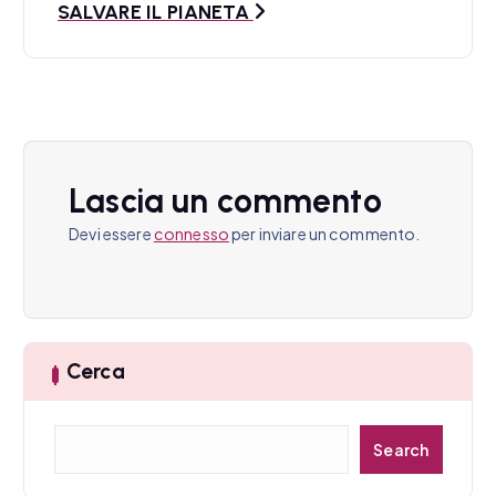
a
SALVARE IL PIANETA
z
i
o
n
Lascia un commento
e
Devi essere
connesso
per inviare un commento.
a
r
t
Cerca
i
C
c
Search
e
r