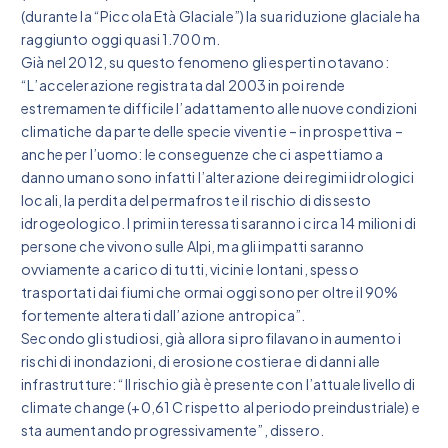
(durante la “Piccola Età Glaciale”) la sua riduzione glaciale ha
raggiunto oggi quasi 1.700 m.
Già nel 2012, su questo fenomeno gli esperti notavano:
“L’accelerazione registrata dal 2003 in poi rende
estremamente difficile l’adattamento alle nuove condizioni
climatiche da parte delle specie viventi e – in prospettiva –
anche per l’uomo: le conseguenze che ci aspettiamo a
danno umano sono infatti l’alterazione dei regimi idrologici
locali, la perdita del permafrost e il rischio di dissesto
idrogeologico. I primi interessati saranno i circa 14 milioni di
persone che vivono sulle Alpi, ma gli impatti saranno
ovviamente a carico di tutti, vicini e lontani, spesso
trasportati dai fiumi che ormai oggi sono per oltre il 90%
fortemente alterati dall’azione antropica”.
Secondo gli studiosi, già allora si profilavano in aumento i
rischi di inondazioni, di erosione costiera e di danni alle
infrastrutture: “Il rischio già è presente con l’attuale livello di
climate change (+0,61 C rispetto al periodo preindustriale) e
sta aumentando progressivamente”, dissero.