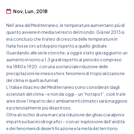
Nov, Lun, 2018
Nell’area del Mediterraneo, le temperature aumentano più di
quanto avviene in media nel resto del mondo. Già nel 2013 si
era concluso che il rateo di crescita delle temperature in
Italia fosse circa il doppio rispetto a quello globale.
Guardando alle serie storiche, a oggi è stato già raggiunto un
aumento intorno a 1,3 gradi rispetto al periodo compreso
tra 1880 e 1920, con una sostanziale riduzione delle
precipitazioni nei mesi estivi e fenomeni di tropicalizzazione
del clima in quelli autunnali.
L’Italia e il bacino del Mediterraneo sono considerati dagli
scienziati del clima – e non da oggi – un “hotspot”, cioè tra le
aree dove l’impatto dei cambiamenti climatici sarà maggiore
e potenzialmente più disastroso.
Oltre al rischio di una marcata riduzione dei ghiacciai alpini e
impatti sui bacini idrografici – con un’esplosione dell’aridità
e dei fenomeni di desertificazione e la metà del territorio