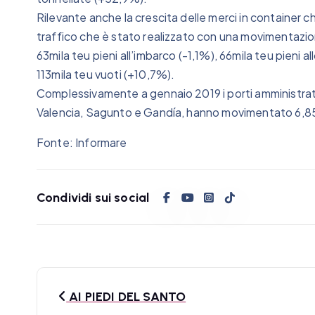
Rilevante anche la crescita delle merci in container ch
traffico che è stato realizzato con una movimentazion
63mila teu pieni all’imbarco (-1,1%), 66mila teu pieni a
113mila teu vuoti (+10,7%).
Complessivamente a gennaio 2019 i porti amministrati d
Valencia, Sagunto e Gandía, hanno movimentato 6,85 m
Fonte: Informare
Condividi sui social
N
AI PIEDI DEL SANTO
a