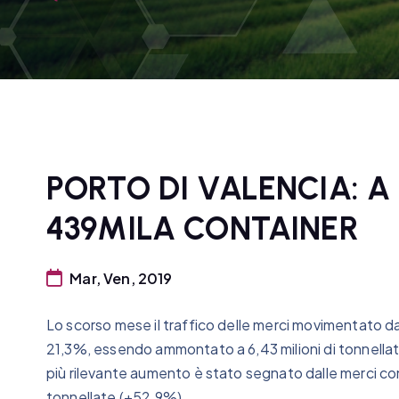
PORTO DI VALENCIA: 
439MILA CONTAINER
Mar, Ven, 2019
Lo scorso mese il traffico delle merci movimentato da
21,3%, essendo ammontato a 6,43 milioni di tonnellate 
più rilevante aumento è stato segnato dalle merci con
tonnellate (+52,9%).