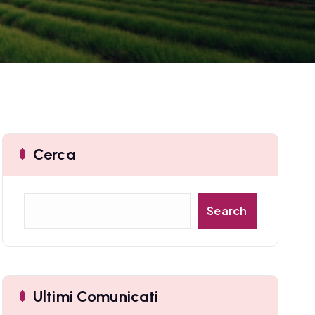
Cerca
C
Search
e
r
c
a
Ultimi Comunicati