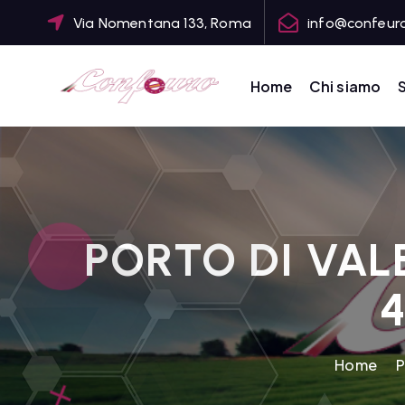
S
Via Nomentana 133, Roma
info@confeuro
k
i
p
Home
Chi siamo
S
t
CONFEDERAZIONE DEGLI AGRICOLTORI EUROPEI E DEL MONDO
o
c
o
n
t
PORTO DI VAL
e
n
t
Home
P