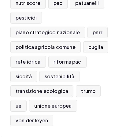
nutriscore
pac
patuanelli
pesticidi
piano strategico nazionale
pnrr
politica agricola comune
puglia
rete idrica
riforma pac
siccità
sostenibilità
transizione ecologica
trump
ue
unione europea
von der leyen