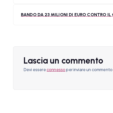
v
BANDO DA 23 MILIONI DI EURO CONTRO I
i
g
a
z
Lascia un commento
i
Devi essere
connesso
per inviare un commento
o
n
e
a