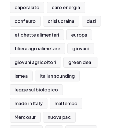
caporalato
caro energia
confeuro
crisi ucraina
dazi
etichette alimentari
europa
filiera agroalimetare
giovani
giovani agricoltori
green deal
ismea
italian sounding
legge sul biologico
made in Italy
maltempo
Mercosur
nuova pac