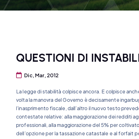
QUESTIONI DI INSTABIL
Dic, Mar, 2012
La legge di stabilità colpisce ancora. E colpisce anche
volta la manovra del Governo è decisamente ingarbugli
l’inasprimento fiscale, dall’altro il nuovo testo prevede 
contestate relative: alla maggiorazione dei redditi agr
professionali, alla maggiorazione del 5% per coltivatori
dell’opzione per la tassazione catastale e al forfait p