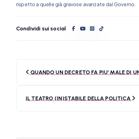
rispetto a quelle già gravose avanzate dal Governo.
Condividi sui social
N
QUANDO UN DECRETO FA PIU' MALE DI U
a
v
IL TEATRO (IN)STABILE DELLA POLITICA
i
g
a