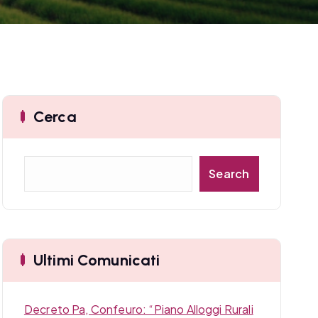
Cerca
C
Search
e
r
c
a
Ultimi Comunicati
Decreto Pa, Confeuro: “Piano Alloggi Rurali