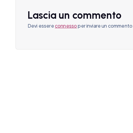
z
Lascia un commento
i
Devi essere
connesso
per inviare un commento
o
n
e
a
r
t
i
c