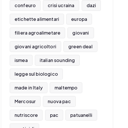
confeuro
crisi ucraina
dazi
etichette alimentari
europa
filiera agroalimetare
giovani
giovani agricoltori
green deal
ismea
italian sounding
legge sul biologico
made in Italy
maltempo
Mercosur
nuova pac
nutriscore
pac
patuanelli