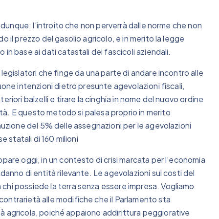
to dunque: l’introito che non perverrà dalle norme che non
 il prezzo del gasolio agricolo, e in merito la legge
n base ai dati catastali dei fascicoli aziendali.
legislatori che finge da una parte di andare incontro alle
uone intenzioni dietro presunte agevolazioni fiscali,
riori balzelli e tirare la cinghia in nome del nuovo ordine
à. E questo metodo si palesa proprio in merito
inuzione del 5% delle assegnazioni per le agevolazioni
e statali di 160 milioni
ppare oggi, in un contesto di crisi marcata per l’economia
danno di entità rilevante. Le agevolazioni sui costi del
 chi possiede la terra senza essere impresa. Vogliamo
ontrarietà alle modifiche che il Parlamento sta
lità agricola, poiché appaiono addirittura peggiorative