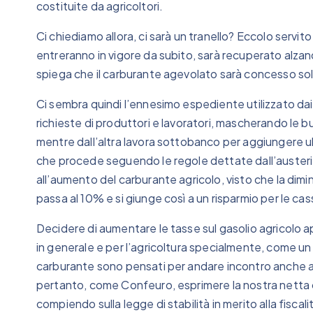
costituite da agricoltori.
Ci chiediamo allora, ci sarà un tranello? Eccolo servi
entreranno in vigore da subito, sarà recuperato alzando
spiega che il carburante agevolato sarà concesso solo i
Ci sembra quindi l’ennesimo espediente utilizzato dai 
richieste di produttori e lavoratori, mascherando le b
mentre dall’altra lavora sottobanco per aggiungere ulte
che procede seguendo le regole dettate dall’austerit
all’aumento del carburante agricolo, visto che la dim
passa al 10% e si giunge così a un risparmio per le cass
Decidere di aumentare le tasse sul gasolio agricolo a
in generale e per l’agricoltura specialmente, come un 
carburante sono pensati per andare incontro anche a
pertanto, come Confeuro, esprimere la nostra netta c
compiendo sulla legge di stabilità in merito alla fisca