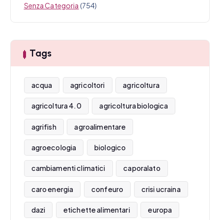
Senza Categoria
(754)
Tags
acqua
agricoltori
agricoltura
agricoltura 4.0
agricoltura biologica
agrifish
agroalimentare
agroecologia
biologico
cambiamenti climatici
caporalato
caro energia
confeuro
crisi ucraina
dazi
etichette alimentari
europa