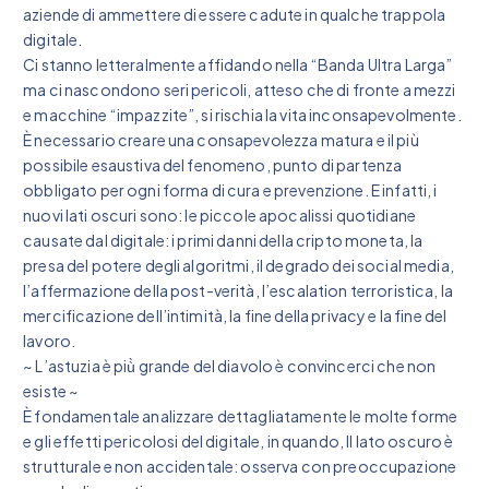
aziende di ammettere di essere cadute in qualche trappola
digitale.
Ci stanno letteralmente affidando nella “Banda Ultra Larga”
ma ci nascondono seri pericoli, atteso che di fronte a mezzi
e macchine “impazzite”, si rischia la vita inconsapevolmente.
È necessario creare una consapevolezza matura e il più
possibile esaustiva del fenomeno, punto di partenza
obbligato per ogni forma di cura e prevenzione. E infatti, i
nuovi lati oscuri sono: le piccole apocalissi quotidiane
causate dal digitale: i primi danni della cripto moneta, la
presa del potere degli algoritmi, il degrado dei social media,
l’affermazione della post-verità, l’escalation terroristica, la
mercificazione dell’intimità, la fine della privacy e la fine del
lavoro.
~ L’astuzia è più̀ grande del diavolo è convincerci che non
esiste ~
È fondamentale analizzare dettagliatamente le molte forme
e gli effetti pericolosi del digitale, in quando, Il lato oscuro è
strutturale e non accidentale: osserva con preoccupazione