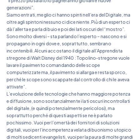
“il prezzo più salato lo pagheranno giovani e nuove
generazioni”.
Siamo entrati, meglio ci hanno spinti nell’era del Digitale, ma
oltre agli spintoni nessuno ci dice niente. Più̀ di un esperto ci
dà l’allerta e parla di buio e poi dei lati oscuri del “mostro”.
Sono molto diversi – sta parlando l’esperto – nascono e si
propagano in ogni dove e, soprattutto, sembrano
incontenibili. Alcuni accostano il digitale all’Apprendista
stregone di Walt Disney del 1940 : Topolino-stregone vuole
lavare il pavimento comandando delle scope
computerizzate ma, il pavimento si allarga e resta sporco,
perché le scope sono scappate dal controllo di chi le aveva
attivate”.
L’evoluzione delle tecnologie che hanno maggiore potenza
e diffusione, sono sostanzialmente i lati oscuri incontrollati
del digitale, (e quindi potenzialmente pericolosi), ma
soprattutto perché di questi aspetti se ne è parlato
pochissimo. Vuoi per l’omertà dei fornitori di soluzioni
digitali, vuoi per l’incompetenza velata di buonismo utopico
di molti sedicenti evangelisti, vuoi per la paura di molte grandi