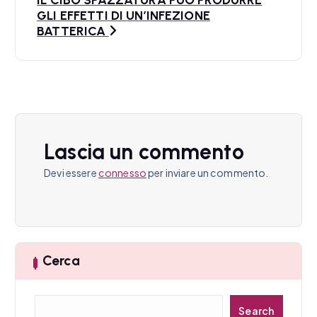
i
GLI EFFETTI DI UN’INFEZIONE
BATTERICA
g
a
z
i
o
Lascia un commento
n
Devi essere
connesso
per inviare un commento.
e
a
r
Cerca
t
C
Search