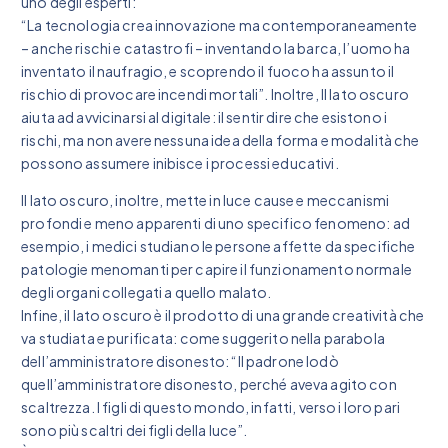
uno degli esperti:
“La tecnologia crea innovazione ma contemporaneamente
– anche rischi e catastrofi – inventando la barca, l’uomo ha
inventato il naufragio, e scoprendo il fuoco ha assunto il
rischio di provocare incendi mortali”. Inoltre, Il lato oscuro
aiuta ad avvicinarsi al digitale: il sentir dire che esistono i
rischi, ma non avere nessuna idea della forma e modalità che
possono assumere inibisce i processi educativi.
Il lato oscuro, inoltre, mette in luce cause e meccanismi
profondi e meno apparenti di uno specifico fenomeno: ad
esempio, i medici studiano le persone affette da specifiche
patologie menomanti per capire il funzionamento normale
degli organi collegati a quello malato.
Infine, il lato oscuro è il prodotto di una grande creatività che
va studiata e purificata: come suggerito nella parabola
dell’amministratore disonesto: “Il padrone lodò
quell’amministratore disonesto, perché aveva agito con
scaltrezza. I figli di questo mondo, infatti, verso i loro pari
sono più scaltri dei figli della luce”.