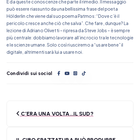
È da queste conoscenze che parte il rimedio. Il messaggio
può essere riassunto da una bellissima frase del poeta
Hölderlin che viene dal suo poema Patmos: “Dove c’è il
pericolo cresce anche ciò che salva”. Che fare, dunque? La
lezione di Adriano Olivetti – ripresa da Steve Jobs – è sempre
più centrale: dobbiamo lavorare all’incrocio tra le tecnologie
e le scienze umane. Solo così riusciremo a “usare bene” il
digitale, altrimenti sarà lui a usare noi.
Condividi sui social
N
C’ERA UNA VOLTA…IL SUD?
a
v
IL CIBO SPAZZATURA PUÒ PRODURRE