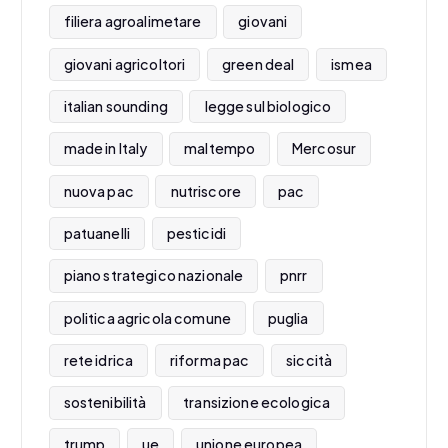
filiera agroalimetare
giovani
giovani agricoltori
green deal
ismea
italian sounding
legge sul biologico
made in Italy
maltempo
Mercosur
nuova pac
nutriscore
pac
patuanelli
pesticidi
piano strategico nazionale
pnrr
politica agricola comune
puglia
rete idrica
riforma pac
siccità
sostenibilità
transizione ecologica
trump
ue
unione europea