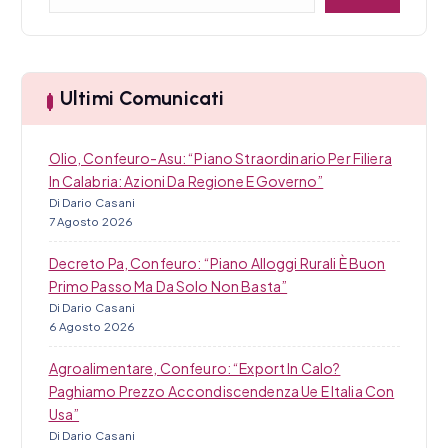
i
e
r
c
c
a
o
Ultimi Comunicati
l
i
Olio, Confeuro-Asu: “Piano Straordinario Per Filiera
In Calabria: Azioni Da Regione E Governo”
Di Dario Casani
7 Agosto 2026
Decreto Pa, Confeuro: “Piano Alloggi Rurali È Buon
Primo Passo Ma Da Solo Non Basta”
Di Dario Casani
6 Agosto 2026
Agroalimentare, Confeuro: “Export In Calo?
Paghiamo Prezzo Accondiscendenza Ue E Italia Con
Usa”
Di Dario Casani