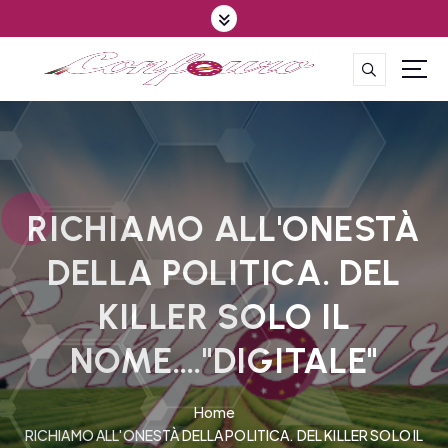
S
k
i
p
CONFEDERAZIONE DEGLI AGRICOLTORI EUROPEI E DEL MONDO
t
o
c
o
n
t
RICHIAMO ALL'ONESTÀ
e
DELLA POLITICA. DEL
n
t
KILLER SOLO IL
NOME…."DIGITALE"
Home
RICHIAMO ALL'ONESTÀ DELLA POLITICA. DEL KILLER SOLO IL