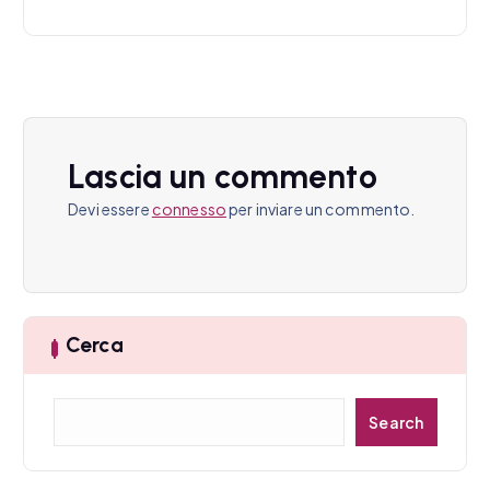
a
z
i
o
Lascia un commento
n
Devi essere
connesso
per inviare un commento.
e
a
r
Cerca
t
C
Search
i
e
r
c
c