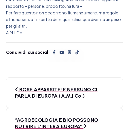
rapporto – persone, prodotto, natura –
Per fare questo non occorrono fiumane umane, ma regole
efficaci senza il rispetto delle quali chiunque diventa un peso
per gli altri.
A.M.I.Co.
Condividi sui social
N
ROSE APPASSITE! E NESSUNO CI
a
PARLA DI EUROPA (A.M.I.Co.)
v
i
“AGROECOLOGIA E BIO POSSONO
NUTRIRE L’INTERA EUROPA”
g