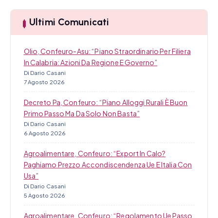
a
o
Ultimi Comunicati
l
i
Olio, Confeuro-Asu: “Piano Straordinario Per Filiera
In Calabria: Azioni Da Regione E Governo”
Di Dario Casani
7 Agosto 2026
Decreto Pa, Confeuro: “Piano Alloggi Rurali È Buon
Primo Passo Ma Da Solo Non Basta”
Di Dario Casani
6 Agosto 2026
Agroalimentare, Confeuro: “Export In Calo?
Paghiamo Prezzo Accondiscendenza Ue E Italia Con
Usa”
Di Dario Casani
5 Agosto 2026
Agroalimentare, Confeuro: “Regolamento Ue Passo