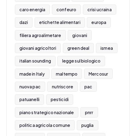
caro energia
confeuro
crisi ucraina
dazi
etichette alimentari
europa
filiera agroalimetare
giovani
giovani agricoltori
green deal
ismea
italian sounding
legge sul biologico
made in Italy
maltempo
Mercosur
nuova pac
nutriscore
pac
patuanelli
pesticidi
piano strategico nazionale
pnrr
politica agricola comune
puglia