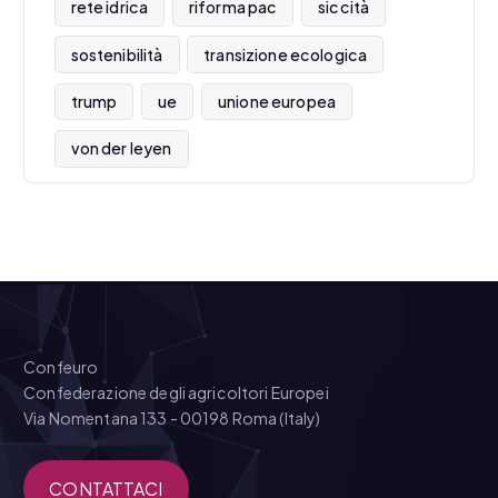
rete idrica
riforma pac
siccità
sostenibilità
transizione ecologica
trump
ue
unione europea
von der leyen
Confeuro
Confederazione degli agricoltori Europei
Via Nomentana 133 - 00198 Roma (Italy)
CONTATTACI