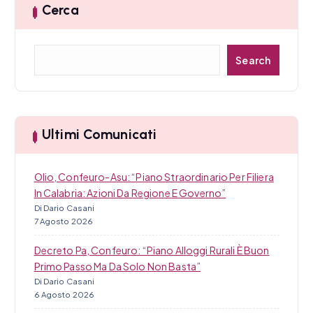
Cerca
C
Search
e
r
c
a
Ultimi Comunicati
Olio, Confeuro-Asu: “Piano Straordinario Per Filiera
In Calabria: Azioni Da Regione E Governo”
Di Dario Casani
7 Agosto 2026
Decreto Pa, Confeuro: “Piano Alloggi Rurali È Buon
Primo Passo Ma Da Solo Non Basta”
Di Dario Casani
6 Agosto 2026