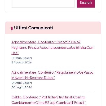
Search
e
r
c
a
Ultimi Comunicati
Agroalimentare, Confeuro: “Export In Calo?
Paghiamo Prezzo Accondiscendenza Ue E Italia Con
Usa”
Di Dario Casani
5 Agosto 2026
Agroalimentare, Confeuro: “Regolamento Ue Passo
In Avanti Ma Restano Dubbi”
Di Dario Casani
30 Luglio 2026
Caldo, Confeuro: “Politiche Strutturali Contro
Cambiamento Clima E Stop Combustili Fossili”