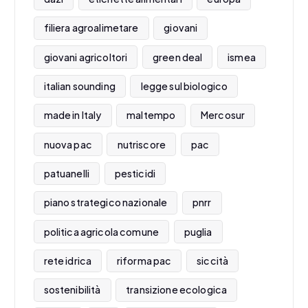
filiera agroalimetare
giovani
giovani agricoltori
green deal
ismea
italian sounding
legge sul biologico
made in Italy
maltempo
Mercosur
nuova pac
nutriscore
pac
patuanelli
pesticidi
piano strategico nazionale
pnrr
politica agricola comune
puglia
rete idrica
riforma pac
siccità
sostenibilità
transizione ecologica