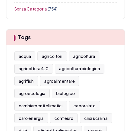
Senza Categoria
(754)
Tags
acqua
agricoltori
agricoltura
agricoltura 4.0
agricoltura biologica
agrifish
agroalimentare
agroecologia
biologico
cambiamenti climatici
caporalato
caro energia
confeuro
crisi ucraina
dazi
etichette alimentari
europa