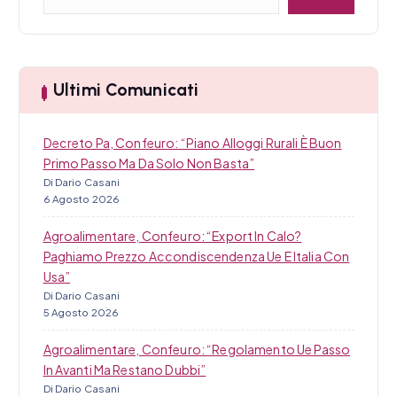
e
r
c
a
Ultimi Comunicati
Decreto Pa, Confeuro: “Piano Alloggi Rurali È Buon
Primo Passo Ma Da Solo Non Basta”
Di Dario Casani
6 Agosto 2026
Agroalimentare, Confeuro: “Export In Calo?
Paghiamo Prezzo Accondiscendenza Ue E Italia Con
Usa”
Di Dario Casani
5 Agosto 2026
Agroalimentare, Confeuro: “Regolamento Ue Passo
In Avanti Ma Restano Dubbi”
Di Dario Casani