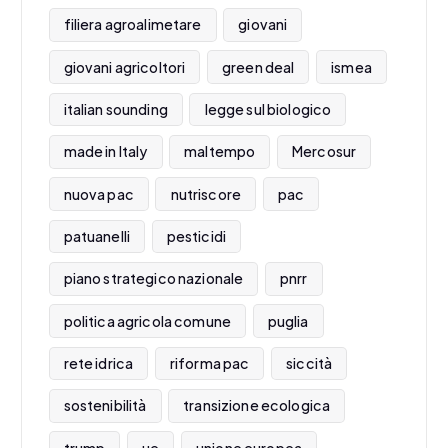
filiera agroalimetare
giovani
giovani agricoltori
green deal
ismea
italian sounding
legge sul biologico
made in Italy
maltempo
Mercosur
nuova pac
nutriscore
pac
patuanelli
pesticidi
piano strategico nazionale
pnrr
politica agricola comune
puglia
rete idrica
riforma pac
siccità
sostenibilità
transizione ecologica
trump
ue
unione europea