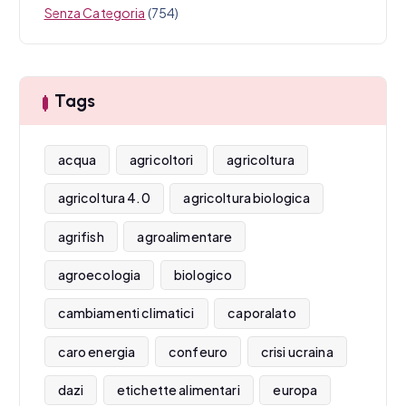
Senza Categoria
(754)
Tags
acqua
agricoltori
agricoltura
agricoltura 4.0
agricoltura biologica
agrifish
agroalimentare
agroecologia
biologico
cambiamenti climatici
caporalato
caro energia
confeuro
crisi ucraina
dazi
etichette alimentari
europa