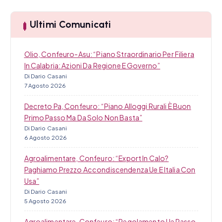
a
Ultimi Comunicati
Olio, Confeuro-Asu: “Piano Straordinario Per Filiera
In Calabria: Azioni Da Regione E Governo”
Di Dario Casani
7 Agosto 2026
Decreto Pa, Confeuro: “Piano Alloggi Rurali È Buon
Primo Passo Ma Da Solo Non Basta”
Di Dario Casani
6 Agosto 2026
Agroalimentare, Confeuro: “Export In Calo?
Paghiamo Prezzo Accondiscendenza Ue E Italia Con
Usa”
Di Dario Casani
5 Agosto 2026
Agroalimentare, Confeuro: “Regolamento Ue Passo