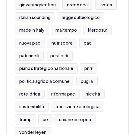
giovani agricoltori
green deal
ismea
italian sounding
legge sul biologico
made in Italy
maltempo
Mercosur
nuova pac
nutriscore
pac
patuanelli
pesticidi
piano strategico nazionale
pnrr
politica agricola comune
puglia
rete idrica
riforma pac
siccità
sostenibilità
transizione ecologica
trump
ue
unione europea
von der leyen