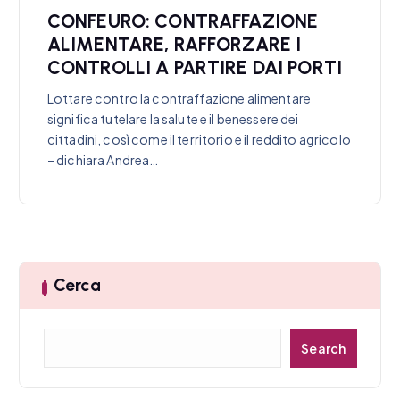
CONFEURO: CONTRAFFAZIONE
ALIMENTARE, RAFFORZARE I
CONTROLLI A PARTIRE DAI PORTI
Lottare contro la contraffazione alimentare
significa tutelare la salute e il benessere dei
cittadini, così come il territorio e il reddito agricolo
– dichiara Andrea…
Cerca
C
Search
e
r
c