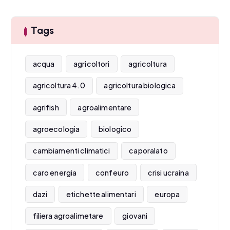
Tags
acqua
agricoltori
agricoltura
agricoltura 4.0
agricoltura biologica
agrifish
agroalimentare
agroecologia
biologico
cambiamenti climatici
caporalato
caro energia
confeuro
crisi ucraina
dazi
etichette alimentari
europa
filiera agroalimetare
giovani