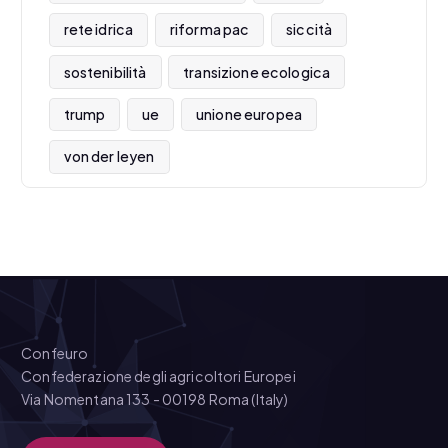
rete idrica
riforma pac
siccità
sostenibilità
transizione ecologica
trump
ue
unione europea
von der leyen
Confeuro
Confederazione degli agricoltori Europei
Via Nomentana 133 - 00198 Roma (Italy)