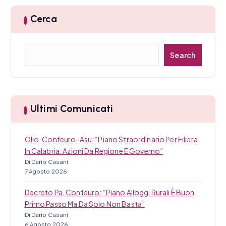
Cerca
C
Search
e
r
c
a
Ultimi Comunicati
Olio, Confeuro-Asu: “Piano Straordinario Per Filiera
In Calabria: Azioni Da Regione E Governo”
Di Dario Casani
7 Agosto 2026
Decreto Pa, Confeuro: “Piano Alloggi Rurali È Buon
Primo Passo Ma Da Solo Non Basta”
Di Dario Casani
6 Agosto 2026