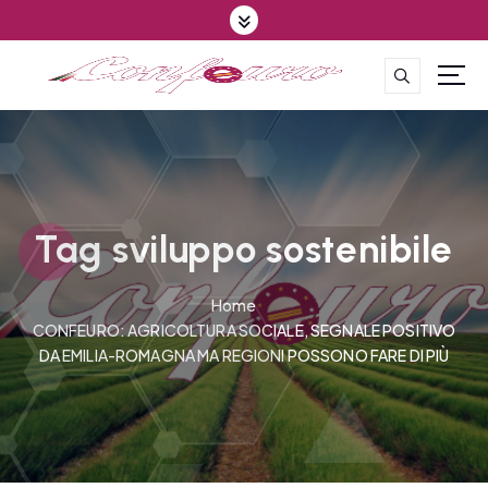
S
k
i
p
CONFEDERAZIONE DEGLI AGRICOLTORI EUROPEI E DEL MONDO
t
o
c
o
n
t
Tag sviluppo sostenibile
e
n
Home
t
CONFEURO: AGRICOLTURA SOCIALE, SEGNALE POSITIVO
DA EMILIA-ROMAGNA MA REGIONI POSSONO FARE DI PIÙ