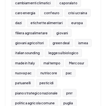
cambiamenti climatici
caporalato
caro energia
confeuro
crisi ucraina
dazi
etichette alimentari
europa
filiera agroalimetare
giovani
giovani agricoltori
green deal
ismea
italian sounding
legge sul biologico
made in Italy
maltempo
Mercosur
nuova pac
nutriscore
pac
patuanelli
pesticidi
piano strategico nazionale
pnrr
politica agricola comune
puglia