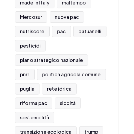
made in Italy
maltempo
Mercosur
nuova pac
nutriscore
pac
patuanelli
pesticidi
piano strategico nazionale
pnrr
politica agricola comune
puglia
rete idrica
riforma pac
siccità
sostenibilità
transizione ecologica
trump