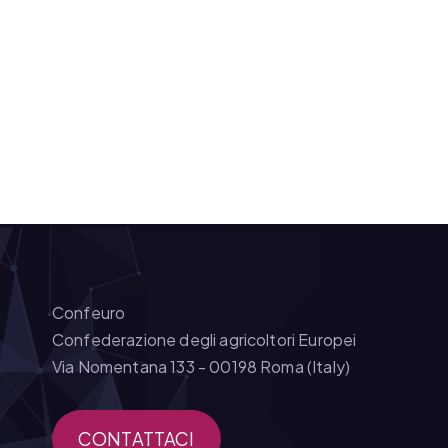
Confeuro
Confederazione degli agricoltori Europei
Via Nomentana 133 - 00198 Roma (Italy)
CONTATTACI