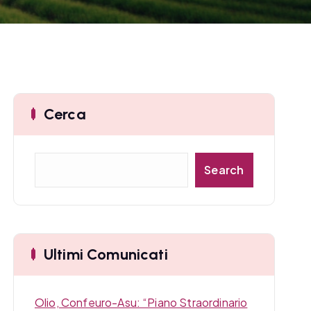
Cerca
C
Search
e
r
c
a
Ultimi Comunicati
Olio, Confeuro-Asu: “Piano Straordinario