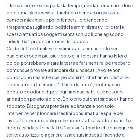
Il tema è noto e se ne parla da tempo, i sindacati hanno le loro
colpe, ma gli interessati farebbero bene ad organizzarsi
democraticamente per difendersi, pretendendo
trasparenza sugli atti di politici e amministrativi, pilotati e
spesso attuati da soggetti senza scrupoli, che agiscono
indisturbati proprio in nome del popolo.
Certo, tutto è facile se ci si limita agli annunci solo per
qualche croce in più, piuttosto gli interessati hanno le loro
colpe: potrebbero alzare la testa e farsi sentire, potrebbero
comunque provare ad andare dai sindacati. A volte non
conoscono neanche quei pochi diritti che hanno. Certo nei
sindacati non tutti sono “stinchi di santo”, molti hanno
goduto e godono di privilegi inimmaginabili e se ne sono
andati con pensioni d’oro. È proprio qui che i sindacati hanno
toppato. Bisognava prendere le distanze e non solo:
intervenire per bloccare i festini consumati alle spalle dei
lavoratori, era un obbligo che non è stato assolto, in questo
modo il sindacato ha fatto “harakiri” al punto che chiunque si
sente autorizzato a generalizzare sui sindacati facendo di