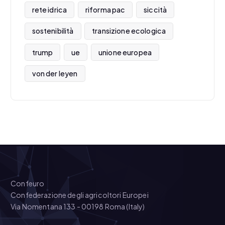
rete idrica
riforma pac
siccità
sostenibilità
transizione ecologica
trump
ue
unione europea
von der leyen
Confeuro
Confederazione degli agricoltori Europei
Via Nomentana 133 - 00198 Roma (Italy)