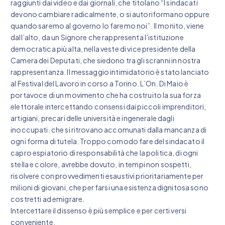
raggiunti dai video e dai giornali, che titolano “I sindacati
devono cambiare radicalmente, o si autoriformano oppure
quando saremo al governo lo faremo noi”. Il monito, viene
dall’alto, da un Signore che rappresenta l’istituzione
democratica più alta, nella veste di vice presidente della
Camera dei Deputati, che siedono tra gli scranni in nostra
rappresentanza. Il messaggio intimidatorio è stato lanciato
al Festival del Lavoro in corso a Torino. L’On. Di Maio è
portavoce di un movimento che ha costruito la sua forza
elettorale intercettando consensi dai piccoli imprenditori,
artigiani, precari delle università e ingenerale dagli
inoccupati. che si ritrovano accomunati dalla mancanza di
ogni forma di tutela. Troppo comodo fare del sindacato il
capro espiatorio di responsabilità che la politica, di ogni
stella e colore, avrebbe dovuto, in tempi non sospetti,
risolvere con provvedimenti esaustivi prioritariamente per
milioni di giovani, che per farsi una esistenza dignitosa sono
costretti ad emigrare.
Intercettare il dissenso è più semplice e per certi versi
conveniente.