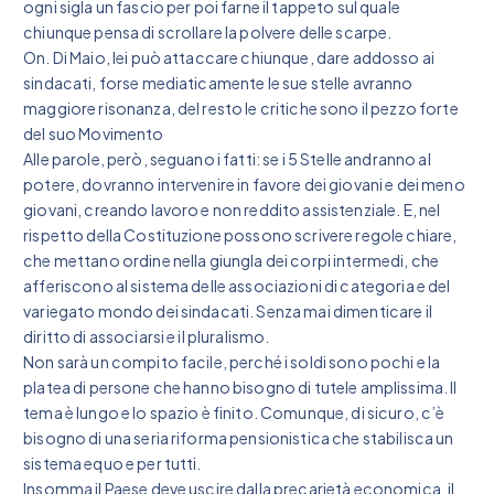
ogni sigla un fascio per poi farne il tappeto sul quale
chiunque pensa di scrollare la polvere delle scarpe.
On. Di Maio, lei può attaccare chiunque, dare addosso ai
sindacati, forse mediaticamente le sue stelle avranno
maggiore risonanza, del resto le critiche sono il pezzo forte
del suo Movimento
Alle parole, però, seguano i fatti: se i 5 Stelle andranno al
potere, dovranno intervenire in favore dei giovani e dei meno
giovani, creando lavoro e non reddito assistenziale. E, nel
rispetto della Costituzione possono scrivere regole chiare,
che mettano ordine nella giungla dei corpi intermedi, che
afferiscono al sistema delle associazioni di categoria e del
variegato mondo dei sindacati. Senza mai dimenticare il
diritto di associarsi e il pluralismo.
Non sarà un compito facile, perché i soldi sono pochi e la
platea di persone che hanno bisogno di tutele amplissima. Il
tema è lungo e lo spazio è finito. Comunque, di sicuro, c’è
bisogno di una seria riforma pensionistica che stabilisca un
sistema equo e per tutti.
Insomma il Paese deve uscire dalla precarietà economica, il