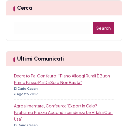
Cerca
a
r
C
Search
t
e
r
i
c
a
c
Ultimi Comunicati
o
Decreto Pa, Confeuro: “Piano Alloggi Rurali È Buon
l
Primo Passo Ma Da Solo Non Basta”
i
Di Dario Casani
6 Agosto 2026
Agroalimentare, Confeuro: “Export In Calo?
Paghiamo Prezzo Accondiscendenza Ue E Italia Con
Usa”
Di Dario Casani