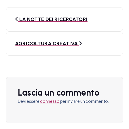
N
LA NOTTE DEI RICERCATORI
a
v
AGRICOLTURA CREATIVA
i
g
a
z
Lascia un commento
i
Devi essere
connesso
per inviare un commento.
o
n
e