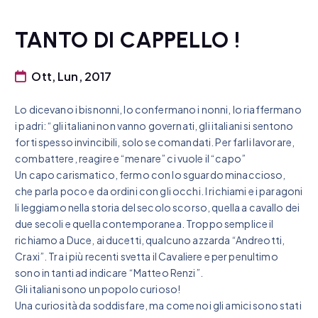
TANTO DI CAPPELLO !
Ott, Lun, 2017
Lo dicevano i bisnonni, lo confermano i nonni, lo riaffermano
i padri: “gli italiani non vanno governati, gli italiani si sentono
forti spesso invincibili, solo se comandati. Per farli lavorare,
combattere, reagire e “menare” ci vuole il “capo”
Un capo carismatico, fermo con lo sguardo minaccioso,
che parla poco e da ordini con gli occhi. I richiami e i paragoni
li leggiamo nella storia del secolo scorso, quella a cavallo dei
due secoli e quella contemporanea. Troppo semplice il
richiamo a Duce, ai ducetti, qualcuno azzarda “Andreotti,
Craxi”. Tra i più recenti svetta il Cavaliere e per penultimo
sono in tanti ad indicare “Matteo Renzi”.
Gli italiani sono un popolo curioso!
Una curiosità da soddisfare, ma come noi gli amici sono stati