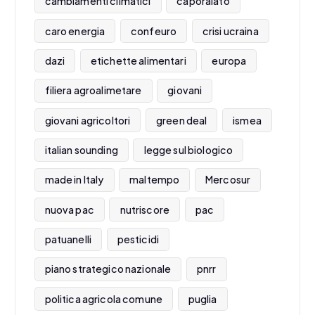
cambiamenti climatici
caporalato
caro energia
confeuro
crisi ucraina
dazi
etichette alimentari
europa
filiera agroalimetare
giovani
giovani agricoltori
green deal
ismea
italian sounding
legge sul biologico
made in Italy
maltempo
Mercosur
nuova pac
nutriscore
pac
patuanelli
pesticidi
piano strategico nazionale
pnrr
politica agricola comune
puglia