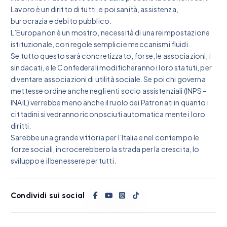
Lavoro è un diritto di tutti, e poi sanità, assistenza,
burocrazia e debito pubblico.
L’Europa non è un mostro, necessità di una reimpostazione
istituzionale, con regole semplici e meccanismi fluidi.
Se tutto questo sarà concretizzato, forse, le associazioni, i
sindacati, e le Confederali modificheranno i loro statuti, per
diventare associazioni di utilità sociale. Se poi chi governa
mettesse ordine anche negli enti socio assistenziali (INPS –
INAIL) verrebbe meno anche il ruolo dei Patronati in quanto i
cittadini si vedranno riconosciuti automatica mente i loro
diritti.
Sarebbe una grande vittoria per l’Italia e nel contempo le
forze sociali, incrocerebbero la strada per la crescita, lo
sviluppo e il benessere per tutti.
Condividi sui social