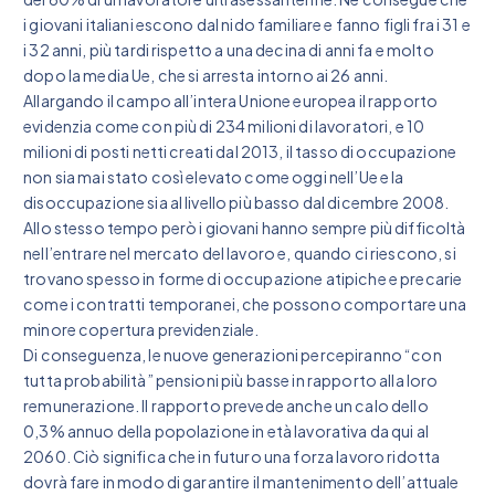
i giovani italiani escono dal nido familiare e fanno figli fra i 31 e
i 32 anni, più tardi rispetto a una decina di anni fa e molto
dopo la media Ue, che si arresta intorno ai 26 anni.
Allargando il campo all’intera Unione europea il rapporto
evidenzia come con più di 234 milioni di lavoratori, e 10
milioni di posti netti creati dal 2013, il tasso di occupazione
non sia mai stato così elevato come oggi nell’Ue e la
disoccupazione sia al livello più basso dal dicembre 2008.
Allo stesso tempo però i giovani hanno sempre più difficoltà
nell’entrare nel mercato del lavoro e, quando ci riescono, si
trovano spesso in forme di occupazione atipiche e precarie
come i contratti temporanei, che possono comportare una
minore copertura previdenziale.
Di conseguenza, le nuove generazioni percepiranno “con
tutta probabilità” pensioni più basse in rapporto alla loro
remunerazione. Il rapporto prevede anche un calo dello
0,3% annuo della popolazione in età lavorativa da qui al
2060. Ciò significa che in futuro una forza lavoro ridotta
dovrà fare in modo di garantire il mantenimento dell’attuale