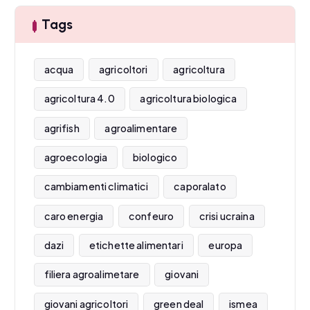
Tags
acqua
agricoltori
agricoltura
agricoltura 4.0
agricoltura biologica
agrifish
agroalimentare
agroecologia
biologico
cambiamenti climatici
caporalato
caro energia
confeuro
crisi ucraina
dazi
etichette alimentari
europa
filiera agroalimetare
giovani
giovani agricoltori
green deal
ismea