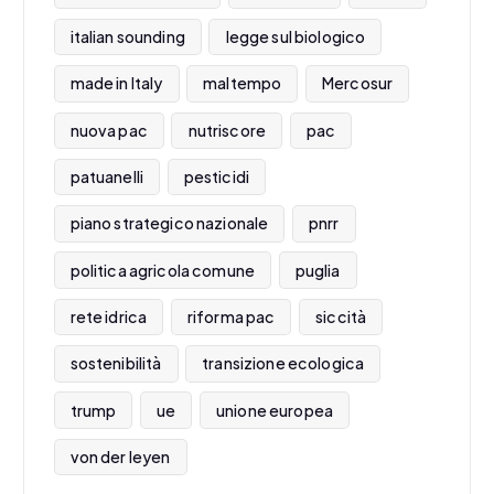
italian sounding
legge sul biologico
made in Italy
maltempo
Mercosur
nuova pac
nutriscore
pac
patuanelli
pesticidi
piano strategico nazionale
pnrr
politica agricola comune
puglia
rete idrica
riforma pac
siccità
sostenibilità
transizione ecologica
trump
ue
unione europea
von der leyen