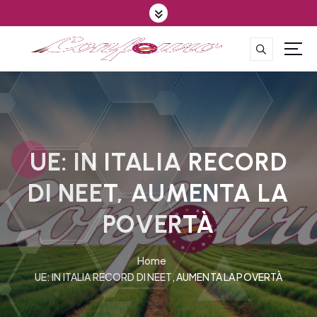
S
k
i
p
CONFEDERAZIONE DEGLI AGRICOLTORI EUROPEI E DEL MONDO
t
o
c
o
n
t
UE: IN ITALIA RECORD
e
DI NEET, AUMENTA LA
n
t
POVERTÀ
Home
UE: IN ITALIA RECORD DI NEET, AUMENTA LA POVERTÀ