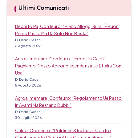
l
Ultimi Comunicati
i
Decreto Pa, Confeuro: “Piano Alloggi Rurali È Buon
Primo Passo Ma Da Solo Non Basta”
Di Dario Casani
6 Agosto 2026
Agroalimentare, Confeuro: “Export In Calo?
Paghiamo Prezzo Accondiscendenza Ue E Italia Con
Usa”
Di Dario Casani
5 Agosto 2026
Agroalimentare, Confeuro: “Regolamento Ue Passo
In Avanti Ma Restano Dubbi”
Di Dario Casani
30 Luglio 2026
Caldo, Confeuro: “Politiche Strutturali Contro
Cambiamento Clima E Stop Combustili Fossili”