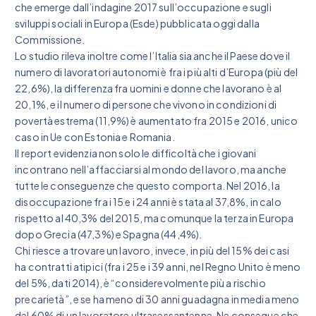
che emerge dall’indagine 2017 sull’occupazione e sugli
sviluppi sociali in Europa (Esde) pubblicata oggi dalla
Commissione.
Lo studio rileva inoltre come l’Italia sia anche il Paese dove il
numero di lavoratori autonomi è fra i più alti d’Europa (più del
22,6%), la differenza fra uomini e donne che lavorano è al
20,1%, e il numero di persone che vivono in condizioni di
povertà estrema (11,9%) è aumentato fra 2015 e 2016, unico
caso in Ue con Estonia e Romania.
Il report evidenzia non solo le difficoltà che i giovani
incontrano nell’affacciarsi al mondo del lavoro, ma anche
tutte le conseguenze che questo comporta. Nel 2016, la
disoccupazione fra i 15 e i 24 anni è stata al 37,8%, in calo
rispetto al 40,3% del 2015, ma comunque la terza in Europa
dopo Grecia (47,3%) e Spagna (44,4%).
Chi riesce a trovare un lavoro, invece, in più del 15% dei casi
ha contratti atipici (fra i 25 e i 39 anni, nel Regno Unito è meno
del 5%, dati 2014), è “considerevolmente più a rischio
precarietà”, e se ha meno di 30 anni guadagna in media meno
del 60% di un lavoratore ultrasessantenne. Ne consegue che