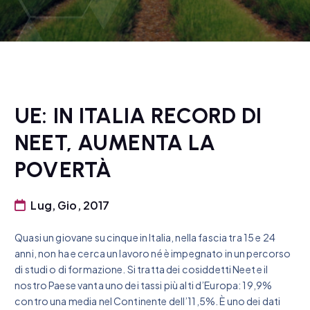
UE: IN ITALIA RECORD DI
NEET, AUMENTA LA
POVERTÀ
Lug, Gio, 2017
Quasi un giovane su cinque in Italia, nella fascia tra 15 e 24
anni, non ha e cerca un lavoro né è impegnato in un percorso
di studi o di formazione. Si tratta dei cosiddetti Neet e il
nostro Paese vanta uno dei tassi più alti d’Europa: 19,9%
contro una media nel Continente dell’11,5%. È uno dei dati