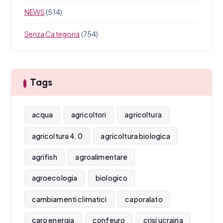
NEWS
(514)
Senza Categoria
(754)
Tags
acqua
agricoltori
agricoltura
agricoltura 4.0
agricoltura biologica
agrifish
agroalimentare
agroecologia
biologico
cambiamenti climatici
caporalato
caro energia
confeuro
crisi ucraina