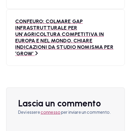
v
i
CONFEURO: COLMARE GAP
g
INFRASTRUTTURALE PER
a
UN’AGRICOLTURA COMPETITIVA IN
EUROPA E NEL MONDO. CHIARE
z
INDICAZIONI DA STUDIO NOMISMA PER
‘GROW’
i
o
n
e
Lascia un commento
a
Devi essere
connesso
per inviare un commento.
r
t