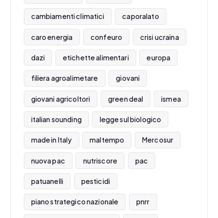
cambiamenti climatici
caporalato
caro energia
confeuro
crisi ucraina
dazi
etichette alimentari
europa
filiera agroalimetare
giovani
giovani agricoltori
green deal
ismea
italian sounding
legge sul biologico
made in Italy
maltempo
Mercosur
nuova pac
nutriscore
pac
patuanelli
pesticidi
piano strategico nazionale
pnrr