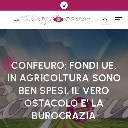
S
k
i
p
CONFEDERAZIONE DEGLI AGRICOLTORI EUROPEI E DEL MONDO
t
o
c
o
n
t
CONFEURO: FONDI UE,
e
IN AGRICOLTURA SONO
n
t
BEN SPESI. IL VERO
OSTACOLO E’ LA
BUROCRAZIA