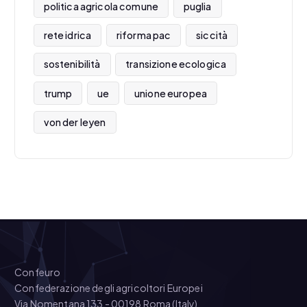
politica agricola comune
puglia
rete idrica
riforma pac
siccità
sostenibilità
transizione ecologica
trump
ue
unione europea
von der leyen
Confeuro
Confederazione degli agricoltori Europei
Via Nomentana 133 - 00198 Roma (Italy)