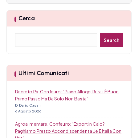
i
Cerca
c
o
C
Search
e
l
r
i
c
a
Ultimi Comunicati
Decreto Pa, Confeuro: “Piano Alloggi Rurali È Buon
Primo Passo Ma Da Solo Non Basta”
Di Dario Casani
6 Agosto 2026
Agroalimentare, Confeuro: “Export In Calo?
Paghiamo Prezzo Accondiscendenza Ue E Italia Con