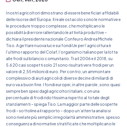
I nostri agricoltori dimostrano di essere beneficiari affidabili
delle risorse dell’Europa. Il reale ostacolo sono le normative e
le procedure troppo complesse, che moltiplicano le
possibilità di errore rallentando le attività produttive –
dichiara il presidente nazionale Confeuro Andrea Michele
Tiso. A gettare nuova luce sui fondi Ue per l’agricoltura è
l’ultimo rapporto del Colaf, l’organismo italiano per la lotta
alle frodi sul bilancio comunitario. Tra il 2006 e il 2018, su
5.620 casi sospetti solo 21 sono risultati vere frodi per un
valore di 2,55 milioni di euro. Per contro, un ammontare
complessivo di aiuti agricoli di diverse decine di miliardi di
euro va a buon fine. I fondi europei, in altre parole, sono quasi
sempre ben spesi dagli agricoltori italiani, con una
percentuale di frodi ridottissima rispetto al totale degli
stanziamenti – spiega Tiso. La maggior parte delle sospette
frodi – sottolinea il rapporto – dopo un’attenta analisi si
sono rivelate più semplici irregolarità amministrative, spesso
conseguenza di normative stratificate che moltiplicano le