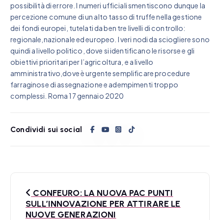
possibilità di errore. I numeri ufficiali smentiscono dunque la
percezione comune di un alto tasso di truffe nella gestione
dei fondi europei, tutelati da ben tre livelli di controllo:
regionale,nazionale ed europeo. I veri nodi da sciogliere sono
quindi a livello politico, dove si identificano le risorse e gli
obiettivi prioritari per l’agricoltura, e a livello
amministrativo,dove è urgente semplificare procedure
farraginose di assegnazione e adempimenti troppo
complessi. Roma 17 gennaio 2020
Condividi sui social
N
CONFEURO: LA NUOVA PAC PUNTI
a
SULL’INNOVAZIONE PER ATTIRARE LE
NUOVE GENERAZIONI