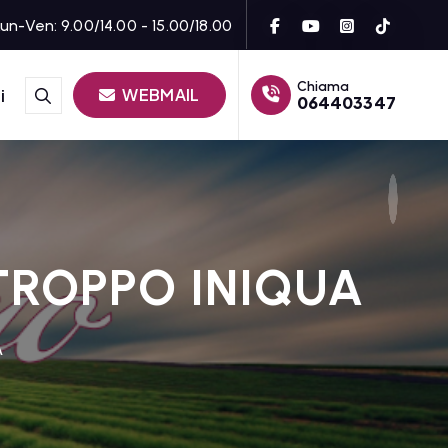
un-Ven: 9.00/14.00 - 15.00/18.00
Chiama
WEBMAIL
i
064403347
TROPPO INIQUA
A