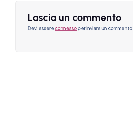
z
Lascia un commento
i
Devi essere
connesso
per inviare un commento
o
n
e
a
r
t
i
c