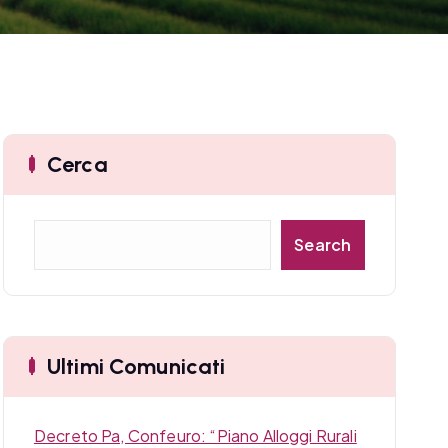
Cerca
C
Search
e
r
c
a
Ultimi Comunicati
Decreto Pa, Confeuro: “Piano Alloggi Rurali