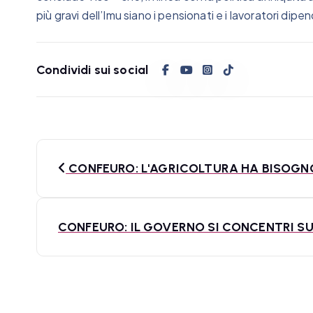
più gravi dell’Imu siano i pensionati e i lavoratori dipe
Condividi sui social
N
CONFEURO: L'AGRICOLTURA HA BISOGNO 
a
v
CONFEURO: IL GOVERNO SI CONCENTRI SU
i
g
a