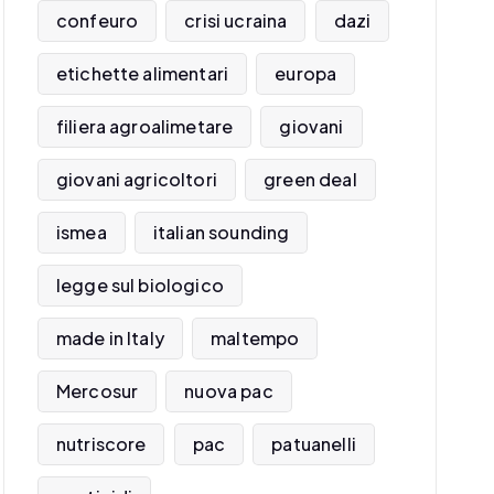
confeuro
crisi ucraina
dazi
etichette alimentari
europa
filiera agroalimetare
giovani
giovani agricoltori
green deal
ismea
italian sounding
legge sul biologico
made in Italy
maltempo
Mercosur
nuova pac
nutriscore
pac
patuanelli