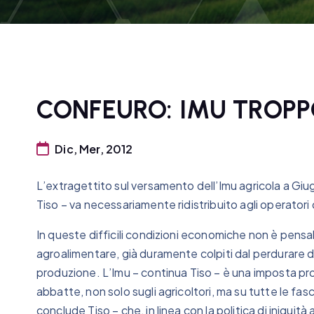
CONFEURO: IMU TROPP
Dic, Mer, 2012
L’extragettito sul versamento dell’Imu agricola a Giu
Tiso – va necessariamente ridistribuito agli operator
In queste difficili condizioni economiche non è pensabi
agroalimentare, già duramente colpiti dal perdurare di
produzione. L’Imu – continua Tiso – è una imposta pr
abbatte, non solo sugli agricoltori, ma su tutte le fasc
conclude Tiso – che, in linea con la politica di iniquit