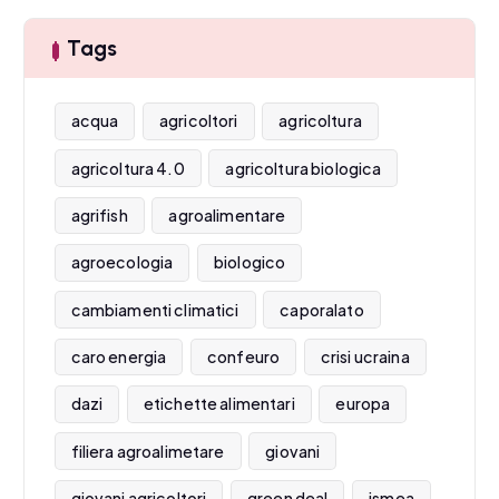
Tags
acqua
agricoltori
agricoltura
agricoltura 4.0
agricoltura biologica
agrifish
agroalimentare
agroecologia
biologico
cambiamenti climatici
caporalato
caro energia
confeuro
crisi ucraina
dazi
etichette alimentari
europa
filiera agroalimetare
giovani
giovani agricoltori
green deal
ismea