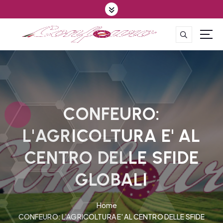
S
k
i
p
CONFEDERAZIONE DEGLI AGRICOLTORI EUROPEI E DEL MONDO
t
o
c
o
n
t
CONFEURO:
e
L'AGRICOLTURA E' AL
n
t
CENTRO DELLE SFIDE
GLOBALI
Home
CONFEURO: L'AGRICOLTURA E' AL CENTRO DELLE SFIDE