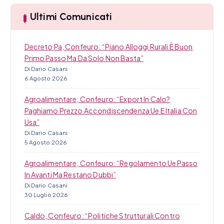
a
o
Ultimi Comunicati
l
i
Decreto Pa, Confeuro: “Piano Alloggi Rurali È Buon
Primo Passo Ma Da Solo Non Basta”
Di Dario Casani
6 Agosto 2026
Agroalimentare, Confeuro: “Export In Calo?
Paghiamo Prezzo Accondiscendenza Ue E Italia Con
Usa”
Di Dario Casani
5 Agosto 2026
Agroalimentare, Confeuro: “Regolamento Ue Passo
In Avanti Ma Restano Dubbi”
Di Dario Casani
30 Luglio 2026
Caldo, Confeuro: “Politiche Strutturali Contro