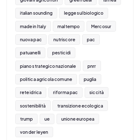
italian sounding
legge sul biologico
made in Italy
maltempo
Mercosur
nuova pac
nutriscore
pac
patuanelli
pesticidi
piano strategico nazionale
pnrr
politica agricola comune
puglia
rete idrica
riforma pac
siccità
sostenibilità
transizione ecologica
trump
ue
unione europea
von der leyen