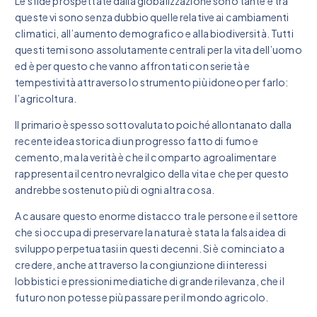
Le sfide prospettate dalla globalizzazione sono tante e tra
queste vi sono senza dubbio quelle relative ai cambiamenti
climatici, all’aumento demografico e alla biodiversità. Tutti
questi temi sono assolutamente centrali per la vita dell’uomo
ed è per questo che vanno affrontati con serietà e
tempestività attraverso lo strumento più idoneo per farlo:
l’agricoltura.
Il primario è spesso sottovalutato poiché allontanato dalla
recente idea storica di un progresso fatto di fumo e
cemento, ma la verità è che il comparto agroalimentare
rappresenta il centro nevralgico della vita e che per questo
andrebbe sostenuto più di ogni altra cosa.
A causare questo enorme distacco tra le persone e il settore
che si occupa di preservare la natura è stata la falsa idea di
sviluppo perpetuatasi in questi decenni. Si è cominciato a
credere, anche attraverso la congiunzione di interessi
lobbistici e pressioni mediatiche di grande rilevanza, che il
futuro non potesse più passare per il mondo agricolo.