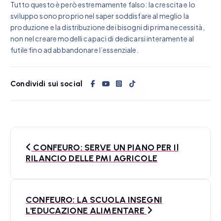
Tutto questo è però estremamente falso: la crescita e lo
sviluppo sono proprio nel saper soddisfare al meglio la
produzione e la distribuzione dei bisogni di prima necessità,
non nel creare modelli capaci di dedicarsi interamente al
futile fino ad abbandonare l’essenziale.
Condividi sui social
N
CONFEURO: SERVE UN PIANO PER Il
a
RILANCIO DELLE PMI AGRICOLE
v
i
CONFEURO: LA SCUOLA INSEGNI
L'EDUCAZIONE ALIMENTARE
g