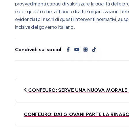
provvedimenti capaci di valorizzare la qualità delle pro
è per questo che, al fianco di altre organizzazioni 
evidenziato i rischi di questi interventi normativi, a
incisiva del governo italiano.
Condividi sui social
N
CONFEURO: SERVE UNA NUOVA MORALE PE
a
v
CONFEURO: DAI GIOVANI PARTE LA RINASC
i