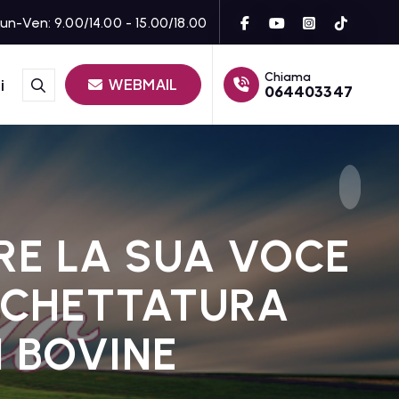
un-Ven: 9.00/14.00 - 15.00/18.00
Chiama
WEBMAIL
i
064403347
IRE LA SUA VOCE
TICHETTATURA
I BOVINE