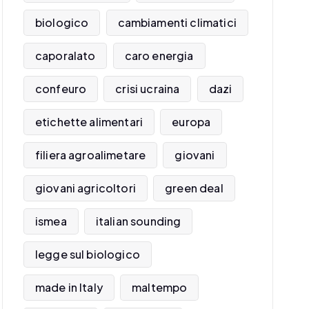
biologico
cambiamenti climatici
caporalato
caro energia
confeuro
crisi ucraina
dazi
etichette alimentari
europa
filiera agroalimetare
giovani
giovani agricoltori
green deal
ismea
italian sounding
legge sul biologico
made in Italy
maltempo