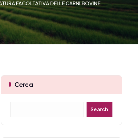
TATURA FACOLTATIVA DELLE CARNI BOVINE
Cerca
C
Search
e
r
c