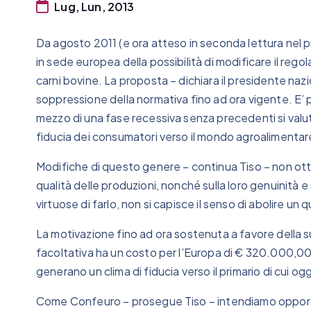
Lug, Lun, 2013
Da agosto 2011 (e ora atteso in seconda lettura nel p
in sede europea della possibilità di modificare il reg
carni bovine. La proposta – dichiara il presidente n
soppressione della normativa fino ad ora vigente. E’ 
mezzo di una fase recessiva senza precedenti si valuti
fiducia dei consumatori verso il mondo agroalimentar
Modifiche di questo genere – continua Tiso – non otter
qualità delle produzioni, nonché sulla loro genuinità e
virtuose di farlo, non si capisce il senso di abolire un
La motivazione fino ad ora sostenuta a favore della s
facoltativa ha un costo per l’Europa di € 320.000,00),
generano un clima di fiducia verso il primario di cui og
Come Confeuro – prosegue Tiso – intendiamo opporci c