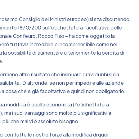
rossimo Consiglio dei Ministri europeo) si sta discutendo
olamento 1870/200 sull’etichettatura facoltativa delle
azionale Confeuro, Rocco Tiso – ha come oggetto la
però tuttavia incredibile e incomprensibile come nel
 la possibilità di aumentare ulteriormente la perdita di
e.
ranno altro risultato che insinuare gravi dubbi sulla
 salubrità. D’altronde, se non per impedire alle aziende
 qualcosa che è già facoltativo e quindi non obbligatorio.
ua modifica è quella economica (l’etichettatura
 ma i suoi vantaggi sono molto più significativi e
gi più che mai vi è assoluto bisogno.
on tutte le nostre forze alla modifica di quei