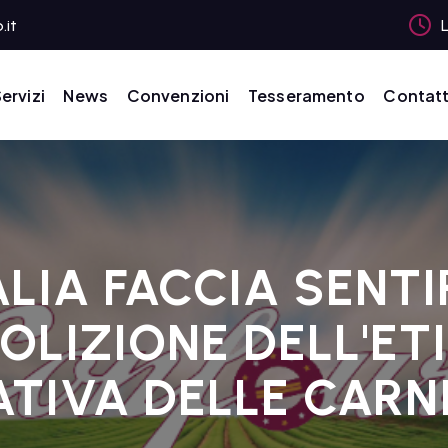
.it
L
ervizi
News
Convenzioni
Tesseramento
Contatt
ALIA FACCIA SENT
OLIZIONE DELL'E
TIVA DELLE CARN