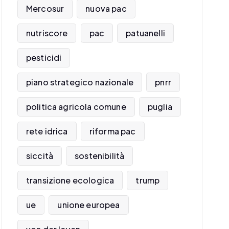
Mercosur
nuova pac
nutriscore
pac
patuanelli
pesticidi
piano strategico nazionale
pnrr
politica agricola comune
puglia
rete idrica
riforma pac
siccità
sostenibilità
transizione ecologica
trump
ue
unione europea