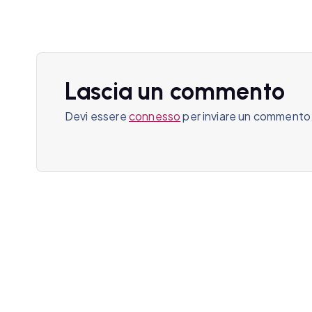
g
a
z
Lascia un commento
i
Devi essere
connesso
per inviare un commento
o
n
e
a
r
t
i