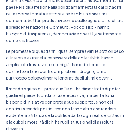
E’ ormai evidente a tutti la necessità di una nuova moralità nel
paese e la disaffezione alla politica manifestata dai cittadini
nella scorsa tornata elettorale ne è solo un’ennesima
conferma. Settori produttivi come quello agricolo – dichiara
il presidente nazionale Confeuro, Rocco Tiso – hanno
bisogno di trasparenza, democrazia e onestà, esattamente
come le istituzioni.
Le promesse di questi anni, quasi sempre svanite sotto il peso
di interessi estranei al benessere della collettività, hanno
ampliato la frustrazione di chi già da molto tempo è
costretto a fare i conti con i problemi di ogni giorno,
purtroppo colpevolmente ignorati dagli ultimi governi.
Il mondo agricolo – prosegue Tiso – ha dimostrato di poter
guidare il paese fuori dalla fase recessiva, ma per farlo ha
bisogno di iniziative concrete a suo supporto, e non dei
continui scandali politici che non fanno altro che rendere
evidente la latitanza della politica dai bisogni reali dei cittadini
e la dubbia moralità di chi ha ruoli istituzionali di assoluta
rilevanza.