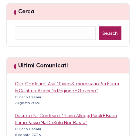
t
Cerca
i
C
c
Search
e
r
o
c
l
a
Ultimi Comunicati
i
Olio, Confeuro-Asu: “Piano Straordinario Per Filiera
In Calabria: Azioni Da Regione E Governo”
Di Dario Casani
7 Agosto 2026
Decreto Pa, Confeuro: “Piano Alloggi Rurali È Buon
Primo Passo Ma Da Solo Non Basta”
Di Dario Casani
6 Agosto 2026