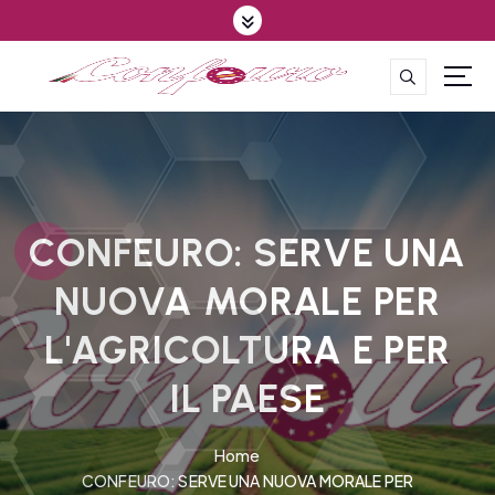
S
k
i
p
CONFEDERAZIONE DEGLI AGRICOLTORI EUROPEI E DEL MONDO
t
o
c
o
n
t
CONFEURO: SERVE UNA
e
NUOVA MORALE PER
n
t
L'AGRICOLTURA E PER
IL PAESE
Home
CONFEURO: SERVE UNA NUOVA MORALE PER