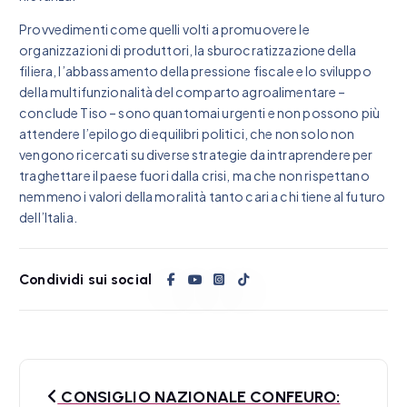
Provvedimenti come quelli volti a promuovere le
organizzazioni di produttori, la sburocratizzazione della
filiera, l’abbassamento della pressione fiscale e lo sviluppo
della multifunzionalità del comparto agroalimentare –
conclude Tiso – sono quantomai urgenti e non possono più
attendere l’epilogo di equilibri politici, che non solo non
vengono ricercati su diverse strategie da intraprendere per
traghettare il paese fuori dalla crisi, ma che non rispettano
nemmeno i valori della moralità tanto cari a chi tiene al futuro
dell’Italia.
Condividi sui social
N
CONSIGLIO NAZIONALE CONFEURO: