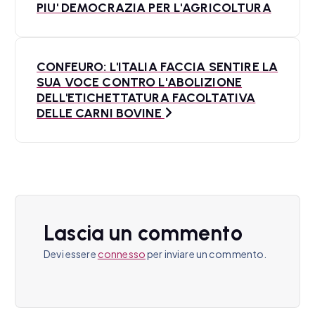
a
PIU' DEMOCRAZIA PER L'AGRICOLTURA
v
i
CONFEURO: L'ITALIA FACCIA SENTIRE LA
SUA VOCE CONTRO L'ABOLIZIONE
g
DELL'ETICHETTATURA FACOLTATIVA
a
DELLE CARNI BOVINE
z
i
o
n
Lascia un commento
e
Devi essere
connesso
per inviare un commento.
a
r