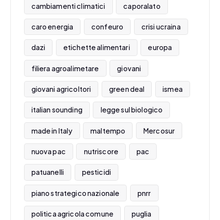
cambiamenti climatici
caporalato
caro energia
confeuro
crisi ucraina
dazi
etichette alimentari
europa
filiera agroalimetare
giovani
giovani agricoltori
green deal
ismea
italian sounding
legge sul biologico
made in Italy
maltempo
Mercosur
nuova pac
nutriscore
pac
patuanelli
pesticidi
piano strategico nazionale
pnrr
politica agricola comune
puglia