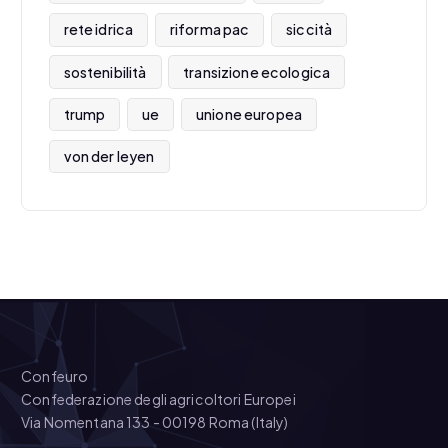
rete idrica
riforma pac
siccità
sostenibilità
transizione ecologica
trump
ue
unione europea
von der leyen
Confeuro
Confederazione degli agricoltori Europei
Via Nomentana 133 - 00198 Roma (Italy)