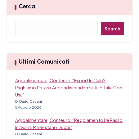
r
Cerca
t
C
i
Search
e
c
r
c
o
a
Ultimi Comunicati
l
i
Agroalimentare, Confeuro: “Export In Calo?
Paghiamo Prezzo Accondiscendenza Ue E Italia Con
Usa”
Di Dario Casani
5 Agosto 2026
Agroalimentare, Confeuro: “Regolamento Ue Passo
In Avanti Ma Restano Dubbi”
Di Dario Casani