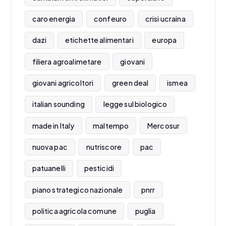
caro energia
confeuro
crisi ucraina
dazi
etichette alimentari
europa
filiera agroalimetare
giovani
giovani agricoltori
green deal
ismea
italian sounding
legge sul biologico
made in Italy
maltempo
Mercosur
nuova pac
nutriscore
pac
patuanelli
pesticidi
piano strategico nazionale
pnrr
politica agricola comune
puglia