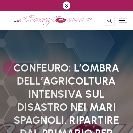
S
k
i
p
CONFEDERAZIONE DEGLI AGRICOLTORI EUROPEI E DEL MONDO
t
o
c
o
n
t
CONFEURO: L’OMBRA
e
DELL’AGRICOLTURA
n
t
INTENSIVA SUL
DISASTRO NEI MARI
SPAGNOLI. RIPARTIRE