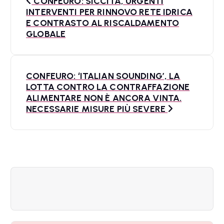
CONFEURO: SICCITÀ, URGENTI
a
INTERVENTI PER RINNOVO RETE IDRICA
E CONTRASTO AL RISCALDAMENTO
v
GLOBALE
i
g
CONFEURO: ‘ITALIAN SOUNDING’, LA
a
LOTTA CONTRO LA CONTRAFFAZIONE
ALIMENTARE NON È ANCORA VINTA.
z
NECESSARIE MISURE PIÙ SEVERE
i
o
n
e
a