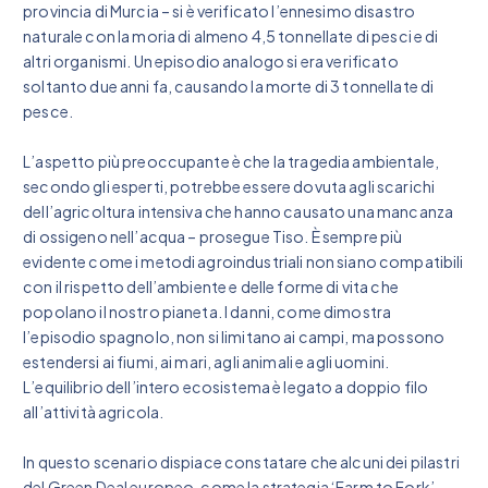
provincia di Murcia – si è verificato l’ennesimo disastro
naturale con la moria di almeno 4,5 tonnellate di pesci e di
altri organismi. Un episodio analogo si era verificato
soltanto due anni fa, causando la morte di 3 tonnellate di
pesce.
L’aspetto più preoccupante è che la tragedia ambientale,
secondo gli esperti, potrebbe essere dovuta agli scarichi
dell’agricoltura intensiva che hanno causato una mancanza
di ossigeno nell’acqua – prosegue Tiso. È sempre più
evidente come i metodi agroindustriali non siano compatibili
con il rispetto dell’ambiente e delle forme di vita che
popolano il nostro pianeta. I danni, come dimostra
l’episodio spagnolo, non si limitano ai campi, ma possono
estendersi ai fiumi, ai mari, agli animali e agli uomini.
L’equilibrio dell’intero ecosistema è legato a doppio filo
all’attività agricola.
In questo scenario dispiace constatare che alcuni dei pilastri
del Green Deal europeo, come la strategia ‘Farm to Fork’,