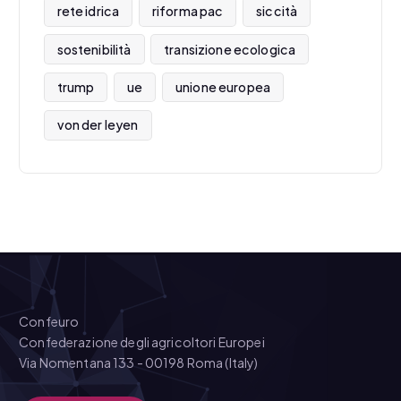
rete idrica
riforma pac
siccità
sostenibilità
transizione ecologica
trump
ue
unione europea
von der leyen
Confeuro
Confederazione degli agricoltori Europei
Via Nomentana 133 - 00198 Roma (Italy)