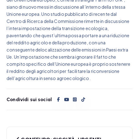
siano di nuovo messi in discussione all’interno della stessa
Unione europea. Uno studio pubblicato di recente dal
Centro di Ricerca della Commissione rimette in discussione
l’intera impostazione della transizione ecologica,
paventando che quest’ultima possa portare a una riduzione
del reddito agricolo e della produzione, con una
conseguente delocalizzazione delle emissioni in Paesi extra
Ue. Un’impostazione che sembra ignorare il fatto che
compito specifico dell’Unione europea è proprio sostenere
il reddito degli agricoltori per facilitare la riconversione
dell’agricoltura in senso agroecologico.
Condividi sui social
N