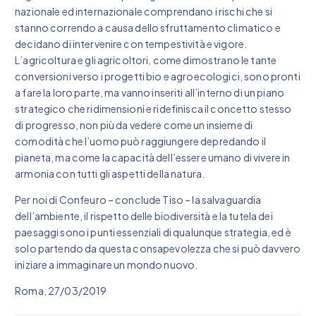
nazionale ed internazionale comprendano i rischi che si
stanno correndo a causa dello sfruttamento climatico e
decidano di intervenire con tempestività e vigore.
L’agricoltura e gli agricoltori, come dimostrano le tante
conversioni verso i progetti bio e agroecologici, sono pronti
a fare la loro parte, ma vanno inseriti all’interno di un piano
strategico che ridimensioni e ridefinisca il concetto stesso
di progresso, non più da vedere come un insieme di
comodità che l’uomo può raggiungere depredando il
pianeta, ma come la capacità dell’essere umano di vivere in
armonia con tutti gli aspetti della natura.
Per noi di Confeuro – conclude Tiso – la salvaguardia
dell’ambiente, il rispetto delle biodiversità e la tutela dei
paesaggi sono i punti essenziali di qualunque strategia, ed è
solo partendo da questa consapevolezza che si può davvero
iniziare a immaginare un mondo nuovo.
Roma, 27/03/2019