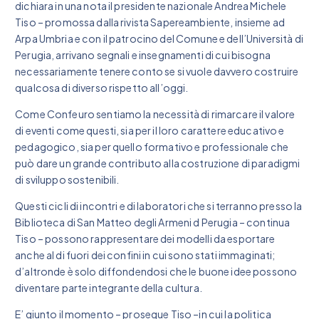
dichiara in una nota il presidente nazionale Andrea Michele
Tiso – promossa dalla rivista Sapereambiente, insieme ad
Arpa Umbria e con il patrocino del Comune e dell’Università di
Perugia, arrivano segnali e insegnamenti di cui bisogna
necessariamente tenere conto se si vuole davvero costruire
qualcosa di diverso rispetto all’oggi.
Come Confeuro sentiamo la necessità di rimarcare il valore
di eventi come questi, sia per il loro carattere educativo e
pedagogico, sia per quello formativo e professionale che
può dare un grande contributo alla costruzione di paradigmi
di sviluppo sostenibili.
Questi cicli di incontri e di laboratori che si terranno presso la
Biblioteca di San Matteo degli Armeni d Perugia – continua
Tiso – possono rappresentare dei modelli da esportare
anche al di fuori dei confini in cui sono stati immaginati;
d’altronde è solo diffondendosi che le buone idee possono
diventare parte integrante della cultura.
E’ giunto il momento – prosegue Tiso –in cui la politica