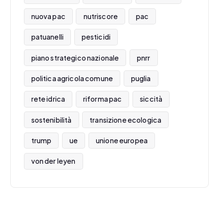
nuova pac
nutriscore
pac
patuanelli
pesticidi
piano strategico nazionale
pnrr
politica agricola comune
puglia
rete idrica
riforma pac
siccità
sostenibilità
transizione ecologica
trump
ue
unione europea
von der leyen