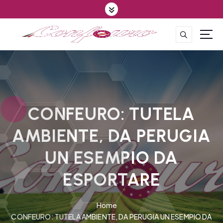
S
k
i
p
CONFEDERAZIONE DEGLI AGRICOLTORI EUROPEI E DEL MONDO
t
o
c
o
n
t
CONFEURO: TUTELA
e
AMBIENTE, DA PERUGIA
n
t
UN ESEMPIO DA
ESPORTARE
Home
CONFEURO: TUTELA AMBIENTE, DA PERUGIA UN ESEMPIO DA