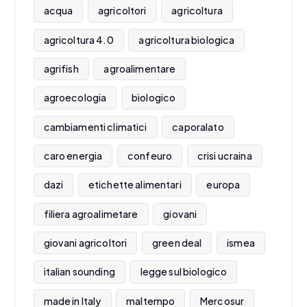
acqua
agricoltori
agricoltura
agricoltura 4.0
agricoltura biologica
agrifish
agroalimentare
agroecologia
biologico
cambiamenti climatici
caporalato
caro energia
confeuro
crisi ucraina
dazi
etichette alimentari
europa
filiera agroalimetare
giovani
giovani agricoltori
green deal
ismea
italian sounding
legge sul biologico
made in Italy
maltempo
Mercosur