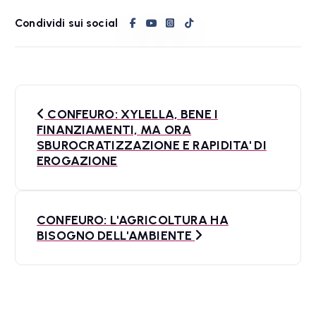
Condividi sui social
N
CONFEURO: XYLELLA, BENE I
a
FINANZIAMENTI, MA ORA
SBUROCRATIZZAZIONE E RAPIDITA' DI
v
EROGAZIONE
i
g
CONFEURO: L'AGRICOLTURA HA
a
BISOGNO DELL'AMBIENTE
z
i