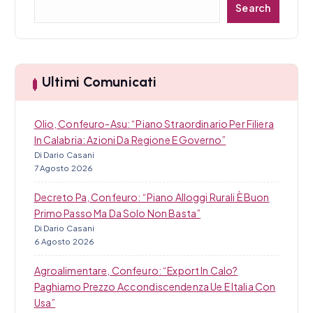
a
Search
e
r
r
c
t
a
Ultimi Comunicati
i
c
Olio, Confeuro-Asu: “Piano Straordinario Per Filiera
o
In Calabria: Azioni Da Regione E Governo”
Di Dario Casani
l
7 Agosto 2026
i
Decreto Pa, Confeuro: “Piano Alloggi Rurali È Buon
Primo Passo Ma Da Solo Non Basta”
Di Dario Casani
6 Agosto 2026
Agroalimentare, Confeuro: “Export In Calo?
Paghiamo Prezzo Accondiscendenza Ue E Italia Con
Usa”