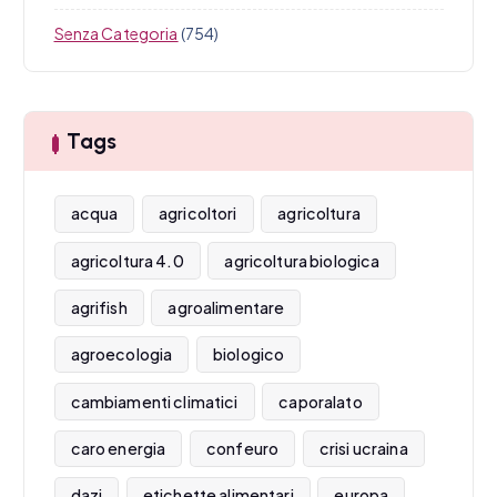
Senza Categoria
(754)
Tags
acqua
agricoltori
agricoltura
agricoltura 4.0
agricoltura biologica
agrifish
agroalimentare
agroecologia
biologico
cambiamenti climatici
caporalato
caro energia
confeuro
crisi ucraina
dazi
etichette alimentari
europa