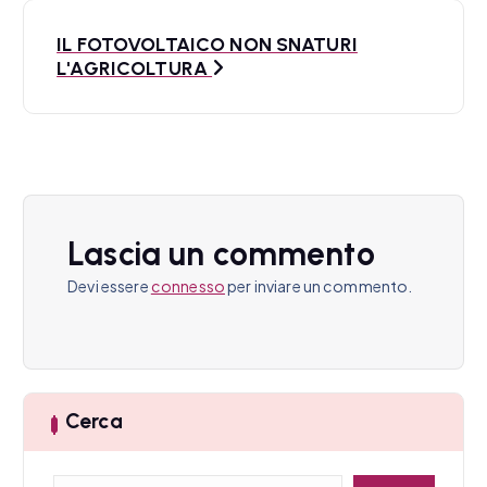
N
IL FOTOVOLTAICO NON SNATURI
a
L'AGRICOLTURA
v
i
g
a
Lascia un commento
z
Devi essere
connesso
per inviare un commento.
i
o
n
Cerca
e
C