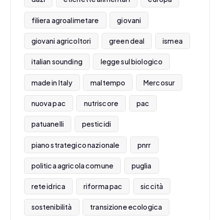
filiera agroalimetare
giovani
giovani agricoltori
green deal
ismea
italian sounding
legge sul biologico
made in Italy
maltempo
Mercosur
nuova pac
nutriscore
pac
patuanelli
pesticidi
piano strategico nazionale
pnrr
politica agricola comune
puglia
rete idrica
riforma pac
siccità
sostenibilità
transizione ecologica