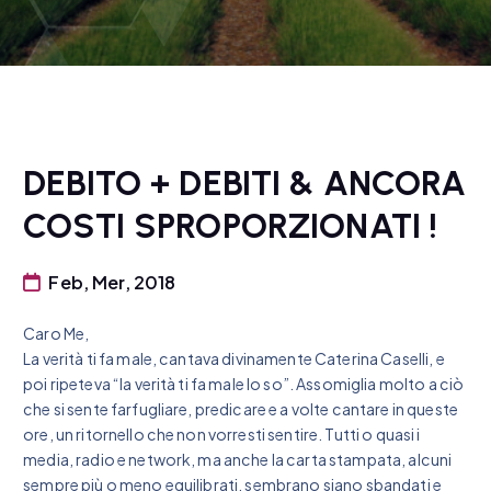
DEBITO + DEBITI & ANCORA
COSTI SPROPORZIONATI !
Feb, Mer, 2018
Caro Me,
La verità ti fa male, cantava divinamente Caterina Caselli, e
poi ripeteva “la verità ti fa male lo so”. Assomiglia molto a ciò
che si sente farfugliare, predicare e a volte cantare in queste
ore, un ritornello che non vorresti sentire. Tutti o quasi i
media, radio e network, ma anche la carta stampata, alcuni
sempre più o meno equilibrati, sembrano siano sbandati e