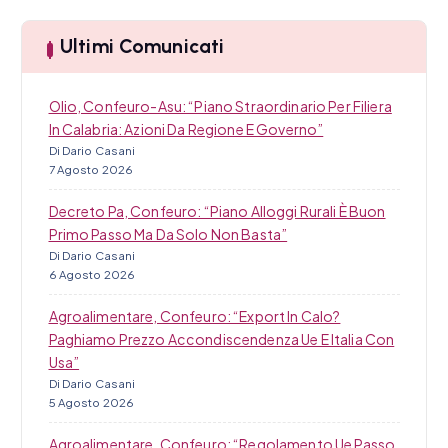
c
a
Ultimi Comunicati
o
l
Olio, Confeuro-Asu: “Piano Straordinario Per Filiera
i
In Calabria: Azioni Da Regione E Governo”
Di Dario Casani
7 Agosto 2026
Decreto Pa, Confeuro: “Piano Alloggi Rurali È Buon
Primo Passo Ma Da Solo Non Basta”
Di Dario Casani
6 Agosto 2026
Agroalimentare, Confeuro: “Export In Calo?
Paghiamo Prezzo Accondiscendenza Ue E Italia Con
Usa”
Di Dario Casani
5 Agosto 2026
Agroalimentare, Confeuro: “Regolamento Ue Passo