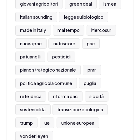
giovani agricoltori
green deal
ismea
italian sounding
legge sul biologico
made in Italy
maltempo
Mercosur
nuova pac
nutriscore
pac
patuanelli
pesticidi
piano strategico nazionale
pnrr
politica agricola comune
puglia
rete idrica
riforma pac
siccità
sostenibilità
transizione ecologica
trump
ue
unione europea
von der leyen