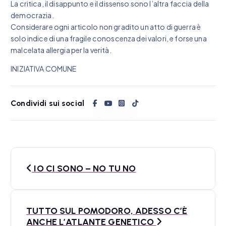
La critica, il disappunto e il dissenso sono l’altra faccia della
democrazia.
Considerare ogni articolo non gradito un atto di guerra è
solo indice di una fragile conoscenza dei valori, e forse una
malcelata allergia per la verità.
INIZIATIVA COMUNE
Condividi sui social
N
IO CI SONO – NO TU NO
a
v
TUTTO SUL POMODORO, ADESSO C’È
i
ANCHE L’ATLANTE GENETICO