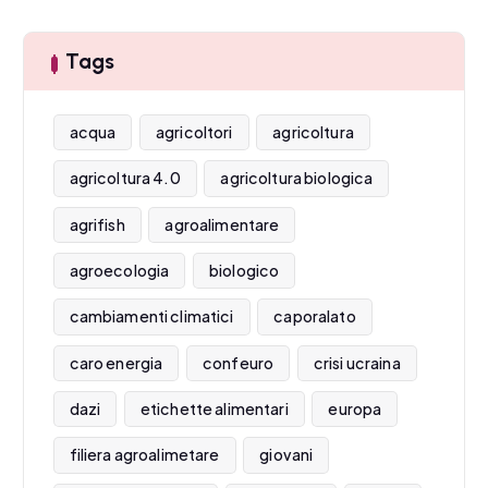
Tags
acqua
agricoltori
agricoltura
agricoltura 4.0
agricoltura biologica
agrifish
agroalimentare
agroecologia
biologico
cambiamenti climatici
caporalato
caro energia
confeuro
crisi ucraina
dazi
etichette alimentari
europa
filiera agroalimetare
giovani