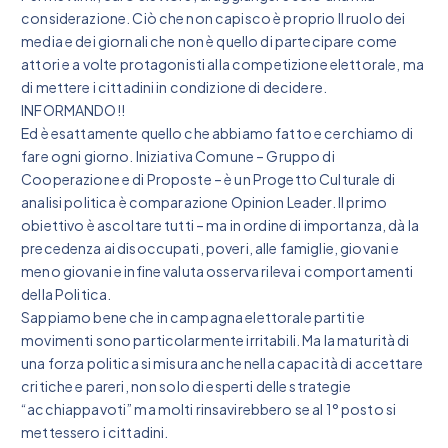
considerazione. Ciò che non capisco è proprio Il ruolo dei
media e dei giornali che non è quello di partecipare come
attori e a volte protagonisti alla competizione elettorale, ma
di mettere i cittadini in condizione di decidere.
INFORMANDO!!
Ed è esattamente quello che abbiamo fatto e cerchiamo di
fare ogni giorno. Iniziativa Comune – Gruppo di
Cooperazione e di Proposte – è un Progetto Culturale di
analisi politica è comparazione Opinion Leader. Il primo
obiettivo è ascoltare tutti – ma in ordine di importanza, dà la
precedenza ai disoccupati, poveri, alle famiglie, giovani e
meno giovani e infine valuta osserva rileva i comportamenti
della Politica.
Sappiamo bene che in campagna elettorale partiti e
movimenti sono particolarmente irritabili. Ma la maturità di
una forza politica si misura anche nella capacità di accettare
critiche e pareri, non solo di esperti delle strategie
“acchiappavoti” ma molti rinsavirebbero se al 1° posto si
mettessero i cittadini.