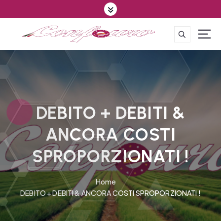
S
k
i
p
CONFEDERAZIONE DEGLI AGRICOLTORI EUROPEI E DEL MONDO
t
o
c
o
n
t
DEBITO + DEBITI &
e
ANCORA COSTI
n
t
SPROPORZIONATI !
Home
DEBITO + DEBITI & ANCORA COSTI SPROPORZIONATI !