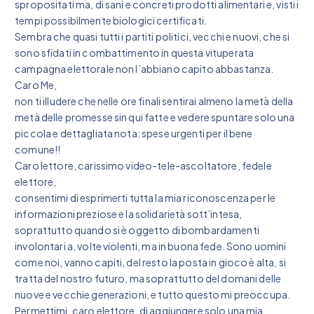
spropositati ma, di sani e concreti prodotti alimentari e, visti i
tempi possibilmente biologici certificati.
Sembra che quasi tutti i partiti politici, vecchi e nuovi, che si
sono sfidati in combattimento in questa vituperata
campagna elettorale non l’abbiano capito abbastanza.
Caro Me,
non ti illudere che nelle ore finali sentirai almeno la metà della
metà delle promesse sin qui fatte e vedere spuntare solo una
piccola e dettagliata nota: spese urgenti per il bene
comune!!
Caro lettore, carissimo video-tele-ascoltatore, fedele
elettore,
consentimi di esprimerti tutta la mia riconoscenza per le
informazioni preziose e la solidarietà sott’intesa,
soprattutto quando si è oggetto di bombardamenti
involontari a, volte violenti, ma in buona fede. Sono uomini
come noi, vanno capiti, del resto la posta in gioco è alta, si
tratta del nostro futuro, ma soprattutto del domani delle
nuove e vecchie generazioni, e tutto questo mi preoccupa.
Permettimi, caro elettore, di aggiungere solo una mia