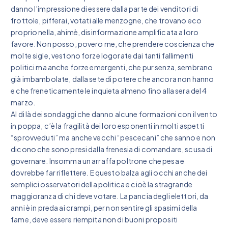
danno l’impressione di essere dalla parte dei venditori di
frottole, pifferai, votati alle menzogne, che trovano eco
proprio nella, ahimè, disinformazione amplificata a loro
favore. Non posso, povero me, che prendere coscienza che
molte sigle, vestono forze logorate dai tanti fallimenti
politici ma anche forze emergenti, che pur senza, sembrano
già imbambolate, dalla sete di potere che ancora non hanno
e che freneticamente le inquieta almeno fino alla sera del 4
marzo.
Al di là dei sondaggi che danno alcune formazioni con il vento
in poppa, c’è la fragilità dei loro esponenti in molti aspetti
“sprovveduti” ma anche vecchi “pescecani” che sanno e non
dicono che sono presi dalla frenesia di comandare, scusa di
governare. Insomma un arraffa poltrone che pesa e
dovrebbe far riflettere. E questo balza agli occhi anche dei
semplici osservatori della politica e cioè la stragrande
maggioranza di chi deve votare. La pancia degli elettori, da
anni è in preda ai crampi, per non sentire gli spasimi della
fame, deve essere riempita non di buoni propositi